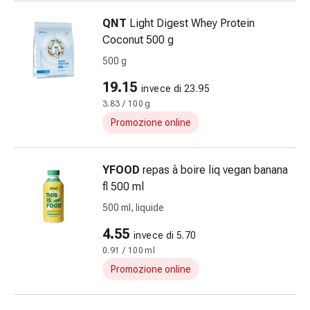
sanguigna
Cessazione
QNT
Light Digest Whey Protein
del
Coconut 500 g
fumo
500 g
Vene
Disturbi
19.15
invece di 23.95
cardiaci
3.83 / 100 g
e
Promozione online
nervosi
Disturbi
memoria
YFOOD
repas à boire liq vegan banana
e
fl 500 ml
concentrazione
500 ml, liquide
Allergie
4.55
Antiallergico
invece di 5.70
La
0.91 / 100 ml
pelle
Promozione online
Naso
Stomaco