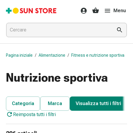
Farmaci
Menu
e
trattamenti
Raffreddore
e
influenza
Caramelle
Pagina iniziale
/
Alimentazione
/
Fitness e nutrizione sportiva
per
la
tosse
Nutrizione sportiva
Mal
di
gola
Influenza
Categoria
Marca
Visualizza tutti i filtri
e
Reimposta tutti i filtri
raffreddore
Tosse
Inalatori