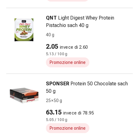
reti
tubolari
Materiali
QNT
Light Digest Whey Protein
di
Pistachio sach 40 g
medicazione
40 g
Ustioni
e
2.05
invece di 2.60
scottature
5.13 / 100 g
Set
Promozione online
di
ricambio
Medicazioni
SPONSER
Protein 50 Chocolate sach
Unguenti
50 g
e
25 × 50 g
disinfezione
63.15
delle
invece di 78.95
ferite
5.05 / 100 g
Medicazioni
Promozione online
spray