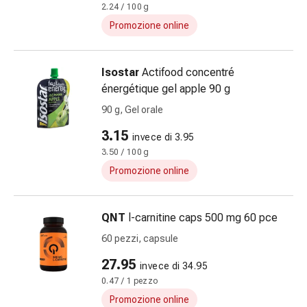
2.24 / 100 g
le
Promozione online
dita
Cerotti
di
Isostar
Actifood concentré
fissaggio
énergétique gel apple 90 g
Strisce
90 g, Gel orale
di
garza
3.15
invece di 3.95
Bendaggi
3.50 / 100 g
compressivi
Promozione online
Cerotti
adesivi
Bende,
QNT
l-carnitine caps 500 mg 60 pce
nastri
60 pezzi, capsule
e
accessori
27.95
invece di 34.95
Bende
0.47 / 1 pezzo
e
Promozione online