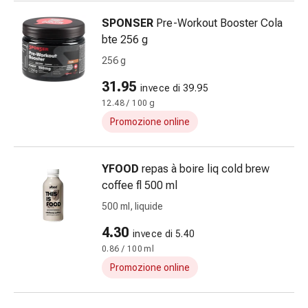
Suture
SPONSER
Pre-Workout Booster Cola
cutanee
bte 256 g
adesive
e
256 g
colla
31.95
invece di 39.95
tissutale
12.48 / 100 g
Unguento
vescicante
Promozione online
Tamponi
medicali
YFOOD
repas à boire liq cold brew
Occhi
coffee fl 500 ml
e
orecchie
500 ml, liquide
Igiene
4.30
invece di 5.40
dell'orecchio
0.86 / 100 ml
Dolore
Promozione online
all'orecchio
Gocce
oftalmiche