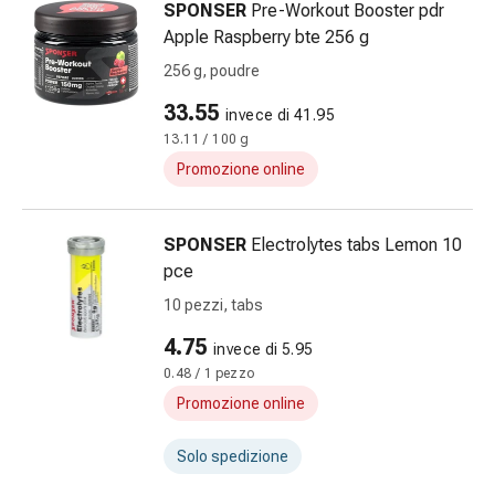
SPONSER
Pre-Workout Booster pdr
Infiammazione
Apple Raspberry bte 256 g
oculare
256 g, poudre
Medicazioni
oftalmiche
33.55
invece di 41.95
Igiene
13.11 / 100 g
oculare
Promozione online
Cuore,
circolazione
e
SPONSER
Electrolytes tabs Lemon 10
vasi
pce
sanguigni
10 pezzi, tabs
Cuore
Calze
4.75
invece di 5.95
compressive
0.48 / 1 pezzo
e
Promozione online
di
sostegno
Solo spedizione
Circolazione