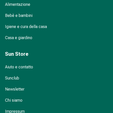
Alimentazione
prescrizione
medica
Bebè e bambini
Medicamenti
su
Igiene e cura della casa
prescrizione
medica
Casa e giardino
Problemi
intimi
Mestruazioni
Sun Store
Menopausa
Infezione
Aiuto e contatto
vaginale
Salute
Sunclub
vaginale
Newsletter
Vitamine
e
Chi siamo
minerali
Vitamine
Impressum