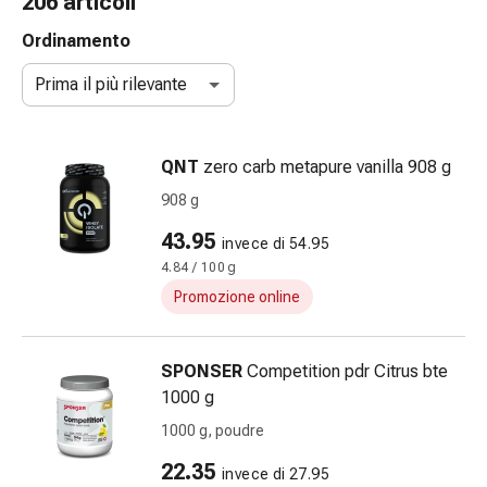
206 articoli
e
accessori
Ordinamento
Doccia
Prima il più rilevante
nasale
Fazzoletti
per
QNT
zero carb metapure vanilla 908 g
il
viso
908 g
Raffreddore
43.95
invece di 54.95
Irritazione
4.84 / 100 g
e
lesioni
Promozione online
cutanee
Bende
SPONSER
Competition pdr Citrus bte
elastiche
1000 g
Compresse
piegate
1000 g, poudre
Medicazioni
22.35
invece di 27.95
per