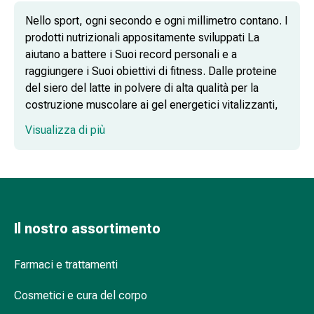
Infezione
Nello sport, ogni secondo e ogni millimetro contano. I
Varicella
prodotti nutrizionali appositamente sviluppati La
Metabolismo
aiutano a battere i Suoi record personali e a
Osteoporosi
raggiungere i Suoi obiettivi di fitness. Dalle proteine
Immunosoppressori
del siero del latte in polvere di alta qualità per la
Protezione
costruzione muscolare ai gel energetici vitalizzanti,
parassitaria
offriamo un'ampia gamma di prodotti che si adattano
e
Visualizza di più
alle esigenze degli atleti di tutte le discipline.
insetticida
Protezione
zanzare
e
zecche
Sverminazione
Il nostro assortimento
Pinzette
Quando sono utili le proteine in polvere?
per
Farmaci e trattamenti
zecche
Medicamenti
Cosmetici e cura del corpo
su
Quando è opportuno assumere elettroliti?