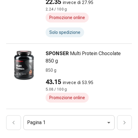
del
22.35
invece di 27.95
calore
2.24 / 100 g
Stress,
Promozione online
sonno
e
Solo spedizione
tranquillità
Tranquillanti
Sbalzi
SPONSER
Multi Protein Chocolate
d'umore
850 g
Disturbi
850 g
del
43.15
sonno
invece di 53.95
Russamento
5.08 / 100 g
Vie
Promozione online
respiratorie
Preparati
nasali
Pagina 1
Problemi
respiratori