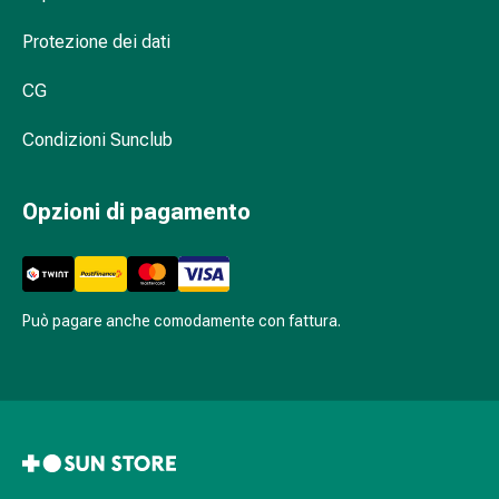
Sali
minerali
Protezione dei dati
Fortificanti
Salute
CG
orale
e
Condizioni Sunclub
dentale
Prevenzione
Opzioni di pagamento
della
carie
Bocca
secca
Può pagare anche comodamente con fattura.
Antisettici
per
il
cavo
orale
Afte
e