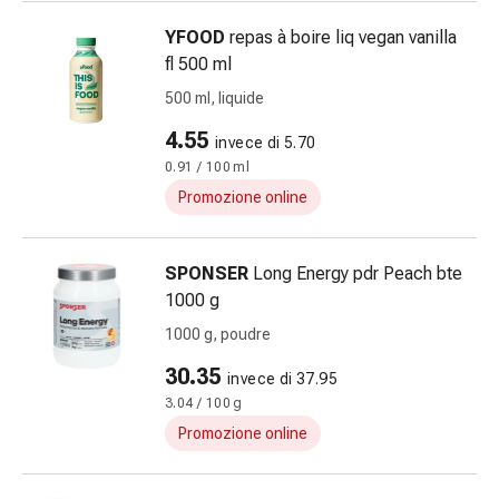
e
YFOOD
repas à boire liq vegan vanilla
prurito
fl 500 ml
Calli
500 ml, liquide
e
verruche
4.55
invece di 5.70
Micosi
0.91 / 100 ml
di
Promozione online
unghie
e
piedi
SPONSER
Long Energy pdr Peach bte
Cicatrici
1000 g
Pelle
1000 g, poudre
secca
Sudorazione
30.35
invece di 37.95
eccessiva
3.04 / 100 g
Impurità
Promozione online
della
pelle