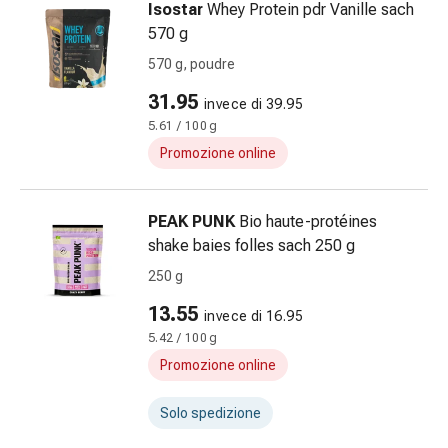
Isostar
Whey Protein pdr Vanille sach
e
570 g
intestino
Diarrea
570 g, poudre
Emorroidi
31.95
invece di 39.95
Bruciore
5.61 / 100 g
di
stomaco
Promozione online
Nausea
e
PEAK PUNK
Bio haute-protéines
vomito
shake baies folles sach 250 g
Digestione,
flatulenza
250 g
e
13.55
invece di 16.95
gonfiore
5.42 / 100 g
Costipazione
Promozione online
Malattie
della
Solo spedizione
pelle
Eczema