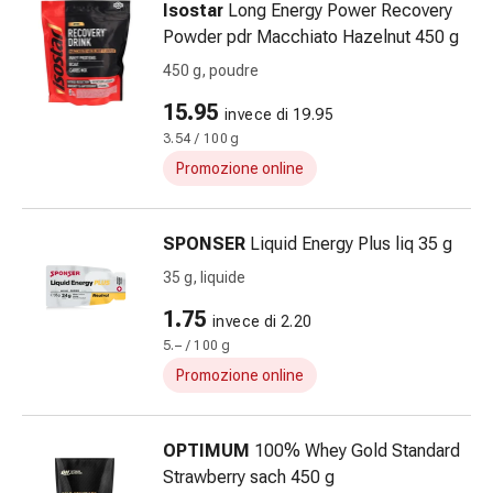
Vesciche
Isostar
Long Energy Power Recovery
da
Powder pdr Macchiato Hazelnut 450 g
febbre
450 g, poudre
Eruzioni
cutanee
15.95
invece di 19.95
Acne
3.54 / 100 g
Rimedi
Promozione online
naturali
Trattamento
con
SPONSER
Liquid Energy Plus liq 35 g
i
35 g, liquide
fiori
1.75
di
invece di 2.20
Bach
5.– / 100 g
Gemmoterapia
Promozione online
Omeopatia
Fitoterapia
OPTIMUM
100% Whey Gold Standard
Sali
Strawberry sach 450 g
di