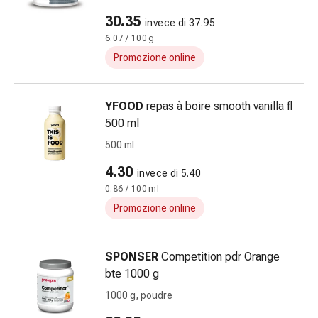
dolore
30.35
invece di 37.95
Mal
6.07 / 100 g
di
Promozione online
testa
ed
emicrania
YFOOD
repas à boire smooth vanilla fl
Antidolorifici
500 ml
Dolori
500 ml
muscolari
e
4.30
invece di 5.40
articolari
0.86 / 100 ml
Terapia
Promozione online
del
freddo
Trattamento
SPONSER
Competition pdr Orange
del
bte 1000 g
dolore
1000 g, poudre
Terapia