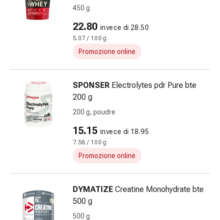
Schüssler
450 g
Prodotti
22.80
invece di 28.50
spagirici
5.07 / 100 g
Medicine
antroposofiche
Promozione online
Vescica,
reni
SPONSER
Electrolytes pdr Pure bte
e
200 g
prostata
Disturbi
200 g, poudre
urinari
15.15
invece di 18.95
Prostata
7.58 / 100 g
Disturbi
Promozione online
ai
reni
e
DYMATIZE
Creatine Monohydrate bte
alla
500 g
vescica
500 g
Il