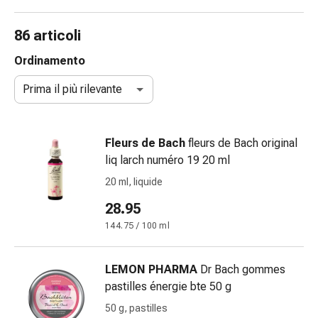
e
accessori
86 articoli
Doccia
nasale
Ordinamento
Fazzoletti
Prima il più rilevante
per
il
viso
Fleurs de Bach
fleurs de Bach original
Raffreddore
liq larch numéro 19 20 ml
Irritazione
e
20 ml, liquide
lesioni
28.95
cutanee
144.75 / 100 ml
Bende
elastiche
Compresse
LEMON PHARMA
Dr Bach gommes
piegate
pastilles énergie bte 50 g
Medicazioni
50 g, pastilles
per