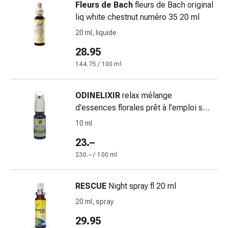
Vesciche
Fleurs de Bach
fleurs de Bach original
da
liq white chestnut numéro 35 20 ml
febbre
20 ml, liquide
Eruzioni
cutanee
28.95
Acne
144.75 / 100 ml
Rimedi
naturali
ODINELIXIR
relax mélange
Trattamento
d'essences florales prêt à l'emploi spr
con
10 ml
i
10 ml
fiori
23.–
di
230.– / 100 ml
Bach
Gemmoterapia
Omeopatia
RESCUE
Night spray fl 20 ml
Fitoterapia
20 ml, spray
Sali
29.95
di