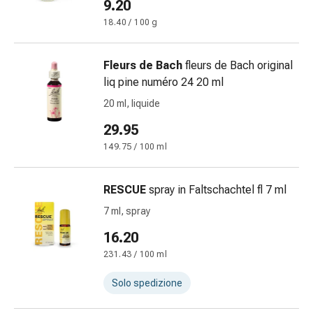
9.20
Infiammazione
18.40 / 100 g
oculare
Medicazioni
oftalmiche
Fleurs de Bach
fleurs de Bach original
Igiene
liq pine numéro 24 20 ml
oculare
20 ml, liquide
Cuore,
29.95
circolazione
e
149.75 / 100 ml
vasi
sanguigni
RESCUE
spray in Faltschachtel fl 7 ml
Cuore
7 ml, spray
Calze
compressive
16.20
e
231.43 / 100 ml
di
sostegno
Solo spedizione
Circolazione