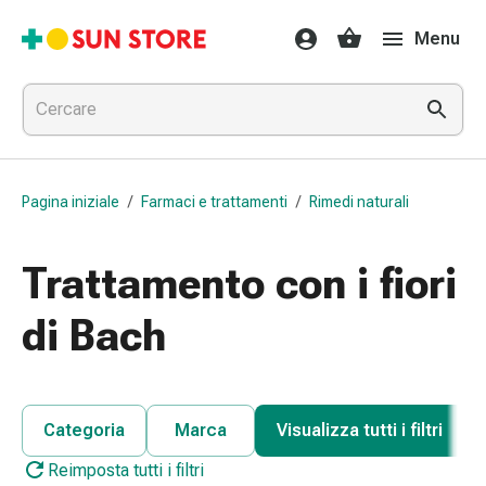
Farmaci
Menu
e
trattamenti
Raffreddore
e
influenza
Caramelle
Pagina iniziale
/
Farmaci e trattamenti
/
Rimedi naturali
per
la
tosse
Trattamento con i fiori
Mal
di
di Bach
gola
Influenza
e
raffreddore
Categoria
Marca
Visualizza tutti i filtri
Tosse
Reimposta tutti i filtri
Inalatori