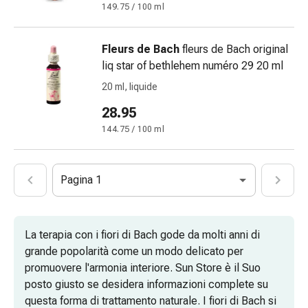
Schüssler
149.75 / 100 ml
Prodotti
spagirici
Fleurs de Bach
fleurs de Bach original
Medicine
liq star of bethlehem numéro 29 20 ml
antroposofiche
20 ml, liquide
Vescica,
reni
28.95
e
144.75 / 100 ml
prostata
Disturbi
urinari
Pagina 1
Prostata
Disturbi
ai
La terapia con i fiori di Bach gode da molti anni di
reni
grande popolarità come un modo delicato per
e
promuovere l'armonia interiore. Sun Store è il Suo
alla
posto giusto se desidera informazioni complete su
vescica
questa forma di trattamento naturale. I fiori di Bach si
Il