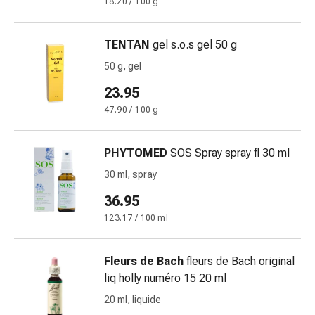
18.20 / 100 g
e
intestino
Diarrea
TENTAN
gel s.o.s gel 50 g
Emorroidi
50 g, gel
Bruciore
23.95
di
stomaco
47.90 / 100 g
Nausea
e
PHYTOMED
SOS Spray spray fl 30 ml
vomito
30 ml, spray
Digestione,
flatulenza
36.95
e
123.17 / 100 ml
gonfiore
Costipazione
Malattie
Fleurs de Bach
fleurs de Bach original
della
liq holly numéro 15 20 ml
pelle
20 ml, liquide
Eczema