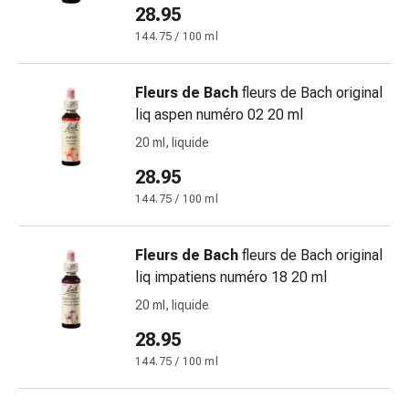
28.95
e
prurito
144.75 / 100 ml
Calli
e
Fleurs de Bach
fleurs de Bach original
verruche
liq aspen numéro 02 20 ml
Micosi
20 ml, liquide
di
unghie
28.95
e
144.75 / 100 ml
piedi
Cicatrici
Fleurs de Bach
fleurs de Bach original
Pelle
liq impatiens numéro 18 20 ml
secca
Sudorazione
20 ml, liquide
eccessiva
28.95
Impurità
144.75 / 100 ml
della
pelle