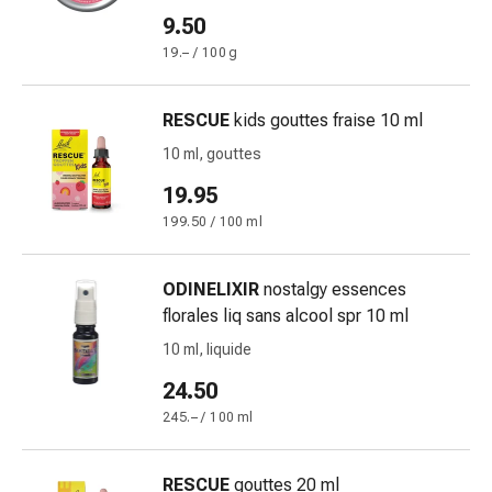
le
9.50
dita
19.– / 100 g
Cerotti
di
RESCUE
kids gouttes fraise 10 ml
fissaggio
Strisce
10 ml, gouttes
di
19.95
garza
199.50 / 100 ml
Bendaggi
compressivi
Cerotti
ODINELIXIR
nostalgy essences
adesivi
florales liq sans alcool spr 10 ml
Bende,
10 ml, liquide
nastri
24.50
e
accessori
245.– / 100 ml
Bende
e
RESCUE
gouttes 20 ml