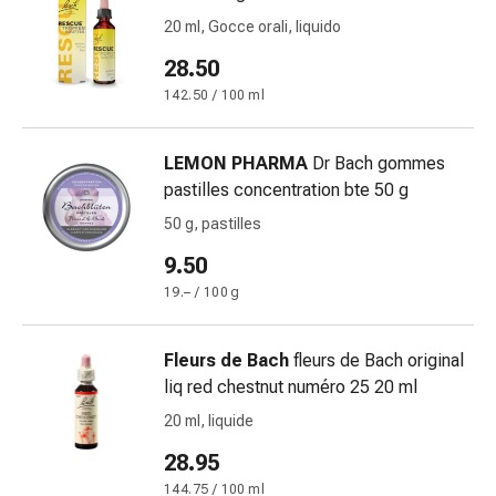
reti
20 ml, Gocce orali, liquido
tubolari
Materiali
28.50
di
142.50 / 100 ml
medicazione
Ustioni
e
LEMON PHARMA
Dr Bach gommes
scottature
pastilles concentration bte 50 g
Set
50 g, pastilles
di
9.50
ricambio
Medicazioni
19.– / 100 g
Unguenti
e
Fleurs de Bach
fleurs de Bach original
disinfezione
liq red chestnut numéro 25 20 ml
delle
20 ml, liquide
ferite
Medicazioni
28.95
spray
144.75 / 100 ml