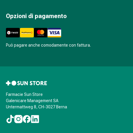
Infezione
Varicella
Opzioni di pagamento
Metabolismo
Osteoporosi
Immunosoppressori
Protezione
Può pagare anche comodamente con fattura.
parassitaria
e
insetticida
Protezione
zanzare
e
zecche
Farmacie Sun Store
Sverminazione
Galenicare Management SA
Pinzette
Untermattweg 8, CH-3027 Berna
per
zecche
Medicamenti
su