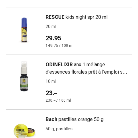
Suture
cutanee
RESCUE
kids night spr 20 ml
adesive
e
20 ml
colla
29.95
tissutale
149.75 / 100 ml
Unguento
vescicante
Tamponi
ODINELIXIR
anx 1 mélange
medicali
d'essences florales prêt à l'emploi spr
Occhi
10 ml
10 ml
e
orecchie
23.–
Igiene
230.– / 100 ml
dell'orecchio
Dolore
Bach
pastilles orange 50 g
all'orecchio
Gocce
50 g, pastilles
oftalmiche