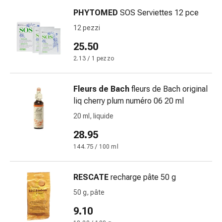
sanguigna
PHYTOMED
SOS Serviettes 12 pce
Cessazione
del
12 pezzi
fumo
25.50
Vene
2.13 / 1 pezzo
Disturbi
cardiaci
e
Fleurs de Bach
fleurs de Bach original
nervosi
liq cherry plum numéro 06 20 ml
Disturbi
20 ml, liquide
memoria
e
28.95
concentrazione
144.75 / 100 ml
Allergie
Antiallergico
RESCATE
recharge pâte 50 g
La
pelle
50 g, pâte
Naso
9.10
Stomaco