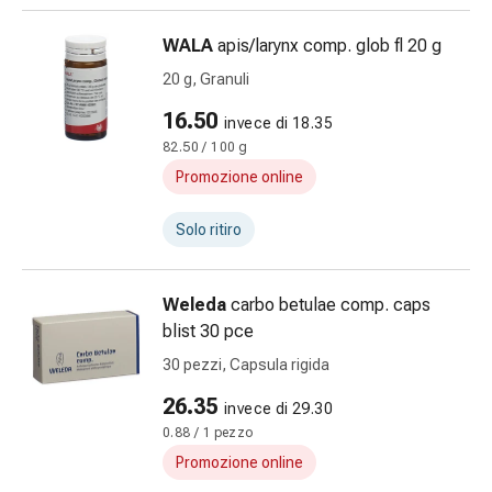
della
WALA
apis/larynx comp. glob fl 20 g
pelle
Eczema
20 g, Granuli
e
16.50
invece di 18.35
prurito
82.50 / 100 g
Calli
e
Promozione online
verruche
Micosi
Solo ritiro
di
unghie
Weleda
carbo betulae comp. caps
e
blist 30 pce
piedi
Cicatrici
30 pezzi, Capsula rigida
Pelle
26.35
invece di 29.30
secca
0.88 / 1 pezzo
Sudorazione
Promozione online
eccessiva