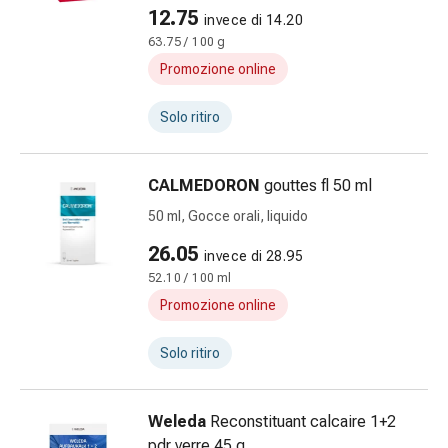
12.75
alla
invece di 14.20
vescica
63.75 / 100 g
Il
Promozione online
dolore
Mal
Solo ritiro
di
testa
CALMEDORON
gouttes fl 50 ml
ed
emicrania
50 ml, Gocce orali, liquido
Antidolorifici
26.05
invece di 28.95
Dolori
52.10 / 100 ml
muscolari
e
Promozione online
articolari
Terapia
Solo ritiro
del
freddo
Weleda
Reconstituant calcaire 1+2
Trattamento
pdr verre 45 g