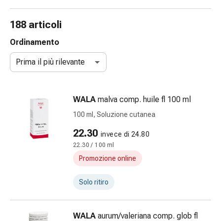
e
accessori
188 articoli
Doccia
nasale
Ordinamento
Fazzoletti
Prima il più rilevante
per
il
viso
WALA
malva comp. huile fl 100 ml
Raffreddore
Irritazione
100 ml, Soluzione cutanea
e
22.30
invece di 24.80
lesioni
22.30 / 100 ml
cutanee
Bende
Promozione online
elastiche
Compresse
Solo ritiro
piegate
Medicazioni
WALA
aurum/valeriana comp. glob fl
per