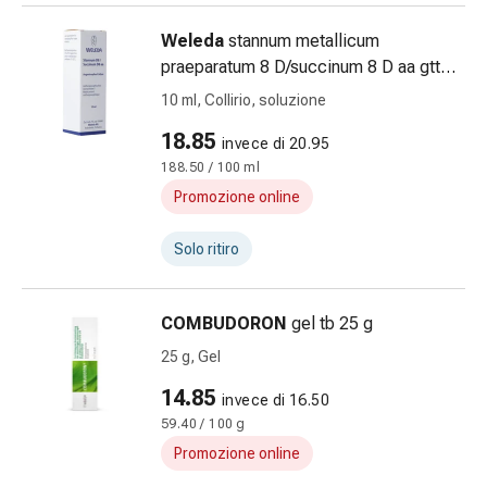
reti
tubolari
Weleda
stannum metallicum
Materiali
praeparatum 8 D/succinum 8 D aa gtt
di
opht fl 10 ml
10 ml, Collirio, soluzione
medicazione
Ustioni
18.85
invece di 20.95
e
188.50 / 100 ml
scottature
Promozione online
Set
di
Solo ritiro
ricambio
Medicazioni
Unguenti
COMBUDORON
gel tb 25 g
e
25 g, Gel
disinfezione
delle
14.85
invece di 16.50
ferite
59.40 / 100 g
Medicazioni
Promozione online
spray