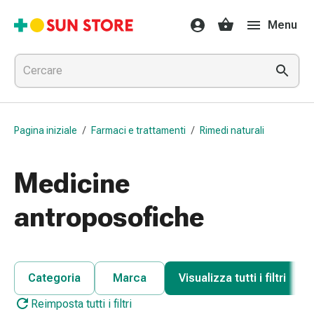
Farmaci
Menu
e
trattamenti
Raffreddore
e
influenza
Caramelle
Pagina iniziale
/
Farmaci e trattamenti
/
Rimedi naturali
per
la
tosse
Medicine
Mal
di
antroposofiche
gola
Influenza
e
raffreddore
Categoria
Marca
Visualizza tutti i filtri
Tosse
Reimposta tutti i filtri
Inalatori