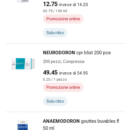
sanguigna
12.75
invece di 14.20
Cessazione
63.75 / 100 ml
del
Promozione online
fumo
Vene
Solo ritiro
Coagulazione
del
sangue
NEURODORON
cpr blist 200 pce
Disturbi
200 pezzi, Compressa
cardiaci
e
49.45
invece di 54.95
nervosi
0.25 / 1 pezzo
Disturbi
Promozione online
memoria
e
Solo ritiro
concentrazione
Allergie
Antiallergico
ANAEMODORON
gouttes buvables fl
La
50 ml