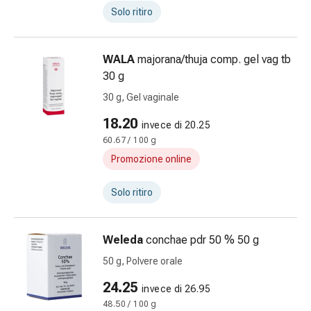
Suture
Solo ritiro
cutanee
adesive
e
WALA
majorana/thuja comp. gel vag tb
colla
30 g
tissutale
30 g, Gel vaginale
Unguento
18.20
vescicante
invece di 20.25
Tamponi
60.67 / 100 g
medicali
Promozione online
Occhi
e
Solo ritiro
orecchie
Igiene
Weleda
conchae pdr 50 % 50 g
dell'orecchio
Dolore
50 g, Polvere orale
all'orecchio
24.25
invece di 26.95
Gocce
48.50 / 100 g
oftalmiche