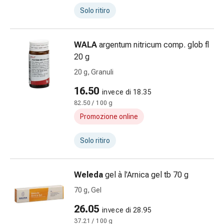
Impurità
Solo ritiro
della
pelle
Vesciche
WALA
argentum nitricum comp. glob fl
da
20 g
febbre
20 g, Granuli
Eruzioni
cutanee
16.50
invece di 18.35
Acne
82.50 / 100 g
Rimedi
Promozione online
naturali
Trattamento
Solo ritiro
con
i
fiori
Weleda
gel à l'Arnica gel tb 70 g
di
70 g, Gel
Bach
Gemmoterapia
26.05
invece di 28.95
Omeopatia
37.21 / 100 g