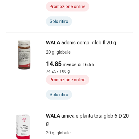
Fitoterapia
Promozione online
Sali
di
Solo ritiro
Schüssler
Prodotti
spagirici
WALA
adonis comp. glob fl 20 g
Medicine
20 g, globule
antroposofiche
Vescica,
14.85
invece di 16.55
reni
74.25 / 100 g
e
Promozione online
prostata
Disturbi
Solo ritiro
urinari
Prostata
Disturbi
WALA
arnica e planta tota glob 6 D 20
ai
g
reni
20 g, globule
e