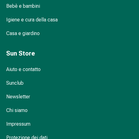
antroposofica?
orale
Bebè e bambini
Afte
Come si può spiegare brevemente
e
Igiene e cura della casa
l'antroposofia?
disturbi
della
Casa e giardino
Quali principi caratterizzano l'arte terapeutica
bocca
antroposofica?
Trattamento
Sun Store
per
Quali produttori si ispirano ai principi
capelli
antroposofici?
Aiuto e contatto
Cura
del
Con antroposofia verso nuove prospettive
Sunclub
cuoio
– Il Suo compagno di viaggio: Sun Store
capelluto
Newsletter
Perdita
di
Chi siamo
capelli
Pidocchi
Impressum
Cosmetici
e
Protezione dei dati