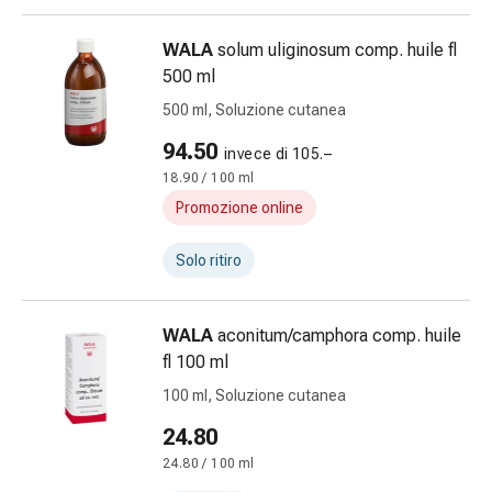
nasali
Problemi
WALA
solum uliginosum comp. huile fl
respiratori
500 ml
Infezione
500 ml, Soluzione cutanea
Varicella
Metabolismo
94.50
invece di 105.–
Osteoporosi
18.90 / 100 ml
Immunosoppressori
Promozione online
Protezione
parassitaria
Solo ritiro
e
insetticida
Protezione
WALA
aconitum/camphora comp. huile
zanzare
fl 100 ml
e
100 ml, Soluzione cutanea
zecche
Sverminazione
24.80
Pinzette
24.80 / 100 ml
per