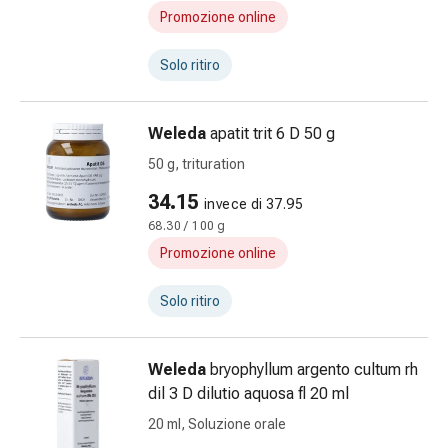
Infiammazione
Promozione online
oculare
Medicazioni
Solo ritiro
oftalmiche
Igiene
Weleda
apatit trit 6 D 50 g
oculare
Cuore,
50 g, trituration
circolazione
34.15
invece di 37.95
e
68.30 / 100 g
vasi
Promozione online
sanguigni
Cuore
Solo ritiro
Calze
compressive
e
Weleda
bryophyllum argento cultum rh
di
dil 3 D dilutio aquosa fl 20 ml
sostegno
20 ml, Soluzione orale
Circolazione