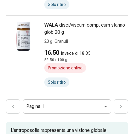
Solo ritiro
zecche
Medicamenti
su
WALA
disci/viscum comp. cum stanno
prescrizione
glob 20 g
medica
Medicamenti
20 g, Granuli
su
16.50
invece di 18.35
prescrizione
82.50 / 100 g
medica
Promozione online
Problemi
intimi
Solo ritiro
Mestruazioni
Menopausa
Infezione
vaginale
Pagina 1
Salute
vaginale
Vitamine
L'antroposofia rappresenta una visione globale