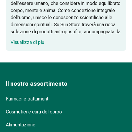
e
dell'essere umano, che considera in modo equilibrato
minerali
corpo, mente e anima. Come concezione integrale
Vitamine
dell'uomo, unisce le conoscenze scientifiche alle
Sali
dimensioni spirituali. Su Sun Store troverà una ricca
minerali
selezione di prodotti antroposofici, accompagnata da
Fortificanti
una consulenza competente per diverse esigenze di
Visualizza di più
Salute
salute. Si affidi alla nostra offerta per sostenere il
orale
percorso personale verso maggiore armonia.
e
dentale
Antroposofia – I fondamenti di un modo di
Prevenzione
vivere speciale
della
Il nostro assortimento
Natura nella sua diversità – I principi attivi
carie
dei rimedi antroposofici
Bocca
Farmaci e trattamenti
secca
Informazioni utili sulla medicina
Antisettici
antroposofica
Cosmetici e cura del corpo
per
il
Alimentazione
Che cosa si intende per medicina
cavo