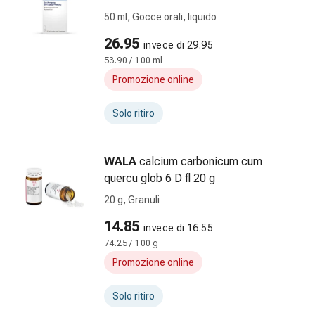
pelle
50 ml, Gocce orali, liquido
Naso
Stomaco
26.95
invece di 29.95
e
53.90 / 100 ml
intestino
Promozione online
Diarrea
Emorroidi
Solo ritiro
Bruciore
di
stomaco
WALA
calcium carbonicum cum
Nausea
quercu glob 6 D fl 20 g
e
20 g, Granuli
vomito
14.85
Digestione,
invece di 16.55
flatulenza
74.25 / 100 g
e
Promozione online
gonfiore
Costipazione
Solo ritiro
Malattie