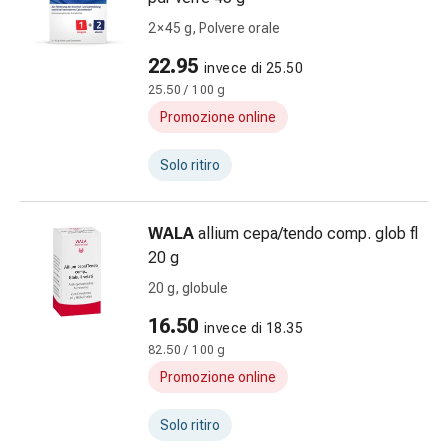
del
dolore
2 × 45 g, Polvere orale
Terapia
22.95
invece di 25.50
del
25.50 / 100 g
calore
Promozione online
Stress,
sonno
Solo ritiro
e
tranquillità
Tranquillanti
WALA
allium cepa/tendo comp. glob fl
Sbalzi
20 g
d'umore
20 g, globule
Disturbi
del
16.50
invece di 18.35
sonno
82.50 / 100 g
Russamento
Promozione online
Vie
respiratorie
Solo ritiro
Preparati