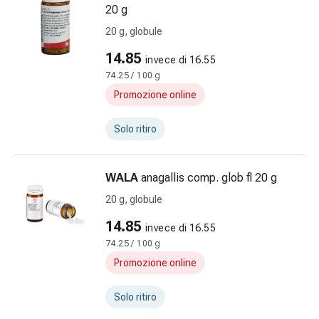
20 g
le
dita
20 g, globule
Cerotti
14.85
invece di 16.55
di
74.25 / 100 g
fissaggio
Promozione online
Strisce
di
Solo ritiro
garza
Bendaggi
compressivi
WALA
anagallis comp. glob fl 20 g
Cerotti
20 g, globule
adesivi
Bende,
14.85
invece di 16.55
nastri
74.25 / 100 g
e
Promozione online
accessori
Bende
Solo ritiro
e