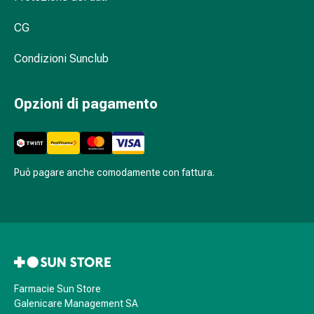
cura
CG
del
corpo
Condizioni Sunclub
Cosmetici
per
il
Opzioni di pagamento
viso
Contorno
occhi
Maschere
Può pagare anche comodamente con fattura.
per
il
viso
Peeling
del
viso
Detergenti
Farmacie Sun Store
per
Galenicare Management SA