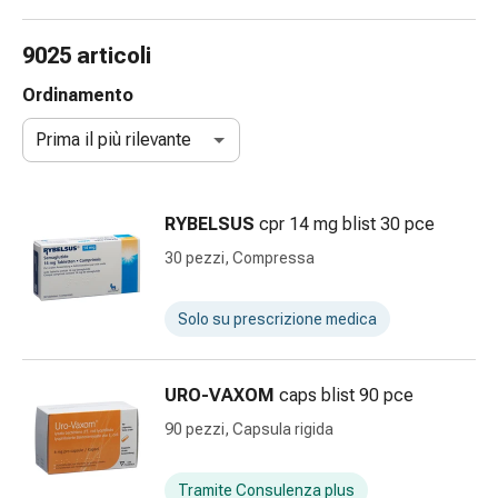
e
accessori
9025 articoli
Doccia
nasale
Ordinamento
Fazzoletti
Prima il più rilevante
per
il
viso
RYBELSUS
cpr 14 mg blist 30 pce
Raffreddore
Irritazione
30 pezzi, Compressa
e
lesioni
Solo su prescrizione medica
cutanee
Bende
elastiche
URO-VAXOM
caps blist 90 pce
Compresse
90 pezzi, Capsula rigida
piegate
Medicazioni
per
Tramite Consulenza plus