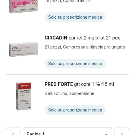
Impurità
15 pezzi, Capsula molle
della
pelle
Solo su prescrizione medica
Vesciche
da
febbre
CIRCADIN
cpr ret 2 mg blist 21 pce
Eruzioni
21 pezzi, Compressa a rilascio prolungato
cutanee
Acne
Solo su prescrizione medica
Rimedi
naturali
Trattamento
PRED FORTE
gtt opht 1 % fl 5 ml
con
5 ml, Collirio, sospensione
i
fiori
di
Solo su prescrizione medica
Bach
Gemmoterapia
Omeopatia
Pagina 1