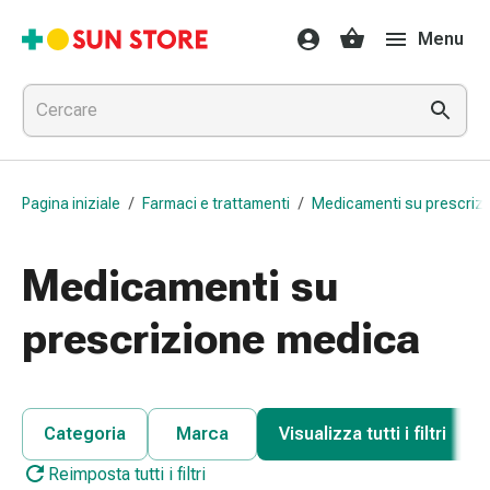
Farmaci
Menu
e
trattamenti
Raffreddore
e
influenza
Caramelle
Pagina iniziale
/
Farmaci e trattamenti
/
Medicamenti su prescriz
per
la
tosse
Medicamenti su
Mal
di
prescrizione medica
gola
Influenza
e
raffreddore
Categoria
Marca
Visualizza tutti i filtri
Tosse
Reimposta tutti i filtri
Inalatori