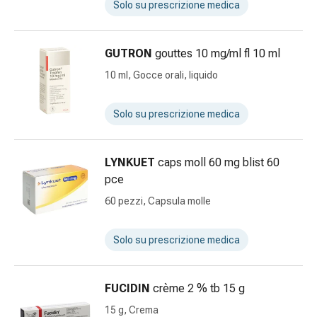
reti
Solo su prescrizione medica
tubolari
Materiali
di
GUTRON
gouttes 10 mg/ml fl 10 ml
medicazione
10 ml, Gocce orali, liquido
Ustioni
e
Solo su prescrizione medica
scottature
Set
di
LYNKUET
caps moll 60 mg blist 60
ricambio
pce
Medicazioni
60 pezzi, Capsula molle
Unguenti
e
disinfezione
Solo su prescrizione medica
delle
ferite
FUCIDIN
crème 2 % tb 15 g
Medicazioni
spray
15 g, Crema