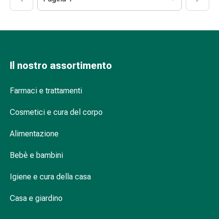
Fitoterapia
Sali
di
Schüssler
Prodotti
spagirici
Il nostro assortimento
Medicine
antroposofiche
Farmaci e trattamenti
Vescica,
reni
Cosmetici e cura del corpo
e
Alimentazione
prostata
Disturbi
Bebè e bambini
urinari
Prostata
Igiene e cura della casa
Disturbi
ai
Casa e giardino
reni
e