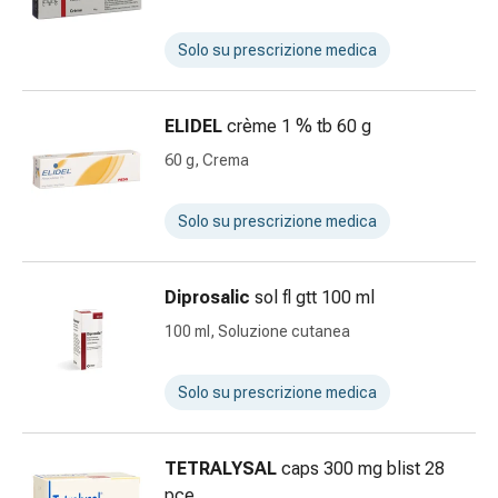
Suture
cutanee
Solo su prescrizione medica
adesive
e
colla
ELIDEL
crème 1 % tb 60 g
tissutale
60 g, Crema
Unguento
vescicante
Solo su prescrizione medica
Tamponi
medicali
Occhi
Diprosalic
sol fl gtt 100 ml
e
orecchie
100 ml, Soluzione cutanea
Igiene
dell'orecchio
Solo su prescrizione medica
Dolore
all'orecchio
Gocce
TETRALYSAL
caps 300 mg blist 28
oftalmiche
pce