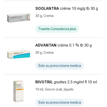
sanguigna
Cessazione
SOOLANTRA
crème 10 mg/g tb 30 g
del
30 g, Crema
fumo
Vene
Coagulazione
Tramite Consulenza plus
del
sangue
ADVANTAN
crème 0.1 % tb 30 g
Disturbi
cardiaci
30 g, Crema
e
nervosi
Solo su prescrizione medica
Disturbi
memoria
e
RIVOTRIL
gouttes 2.5 mg/ml fl 10 ml
concentrazione
10 ml, Gocce orali, liquido
Allergie
Antiallergico
Solo su prescrizione medica
La