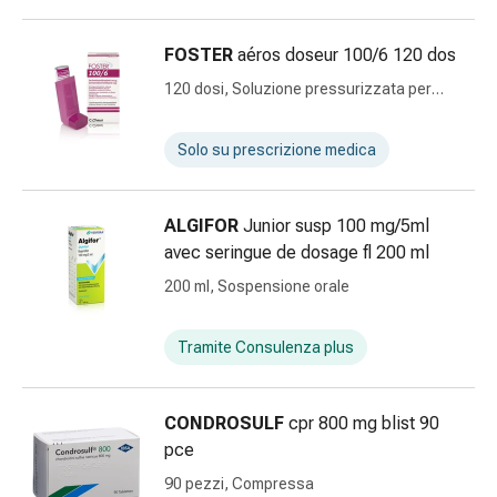
pelle
Naso
FOSTER
aéros doseur 100/6 120 dos
Stomaco
120 dosi, Soluzione pressurizzata per
e
inalazione
intestino
Diarrea
Solo su prescrizione medica
Emorroidi
Bruciore
di
ALGIFOR
Junior susp 100 mg/5ml
stomaco
avec seringue de dosage fl 200 ml
Nausea
200 ml, Sospensione orale
e
vomito
Tramite Consulenza plus
Digestione,
flatulenza
e
CONDROSULF
cpr 800 mg blist 90
gonfiore
pce
Costipazione
90 pezzi, Compressa
Malattie