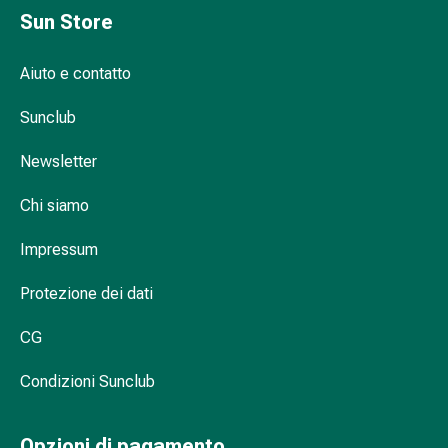
alla
Sun Store
vescica
Il
Aiuto e contatto
dolore
Mal
Sunclub
di
Newsletter
testa
ed
Chi siamo
emicrania
Antidolorifici
Impressum
Dolori
muscolari
Protezione dei dati
e
articolari
CG
Terapia
del
Condizioni Sunclub
freddo
Trattamento
Opzioni di pagamento