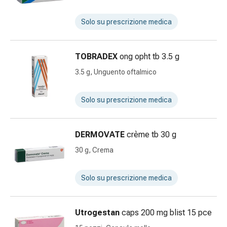
della
pelle
Solo su prescrizione medica
Eczema
e
TOBRADEX
ong opht tb 3.5 g
prurito
Calli
3.5 g, Unguento oftalmico
e
verruche
Solo su prescrizione medica
Micosi
di
unghie
DERMOVATE
crème tb 30 g
e
30 g, Crema
piedi
Cicatrici
Solo su prescrizione medica
Pelle
secca
Sudorazione
Utrogestan
caps 200 mg blist 15 pce
eccessiva