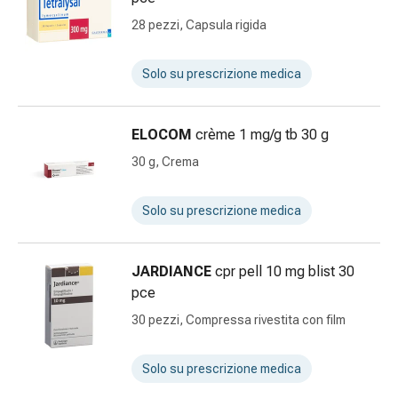
Infiammazione
28 pezzi, Capsula rigida
oculare
Medicazioni
Solo su prescrizione medica
oftalmiche
Igiene
oculare
ELOCOM
crème 1 mg/g tb 30 g
Cuore,
30 g, Crema
circolazione
e
vasi
Solo su prescrizione medica
sanguigni
Cuore
JARDIANCE
cpr pell 10 mg blist 30
Calze
pce
compressive
e
30 pezzi, Compressa rivestita con film
di
sostegno
Solo su prescrizione medica
Circolazione