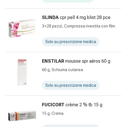
le
dita
SLINDA
cpr pell 4 mg blist 28 pce
Cerotti
di
3 × 28 pezzi, Compressa rivestita con film
fissaggio
Strisce
Solo su prescrizione medica
di
garza
Bendaggi
ENSTILAR
mousse spr aéros 60 g
compressivi
60 g, Schiuma cutanea
Cerotti
adesivi
Solo su prescrizione medica
Bende,
nastri
e
FUCICORT
crème 2 % tb 15 g
accessori
15 g, Crema
Bende
e