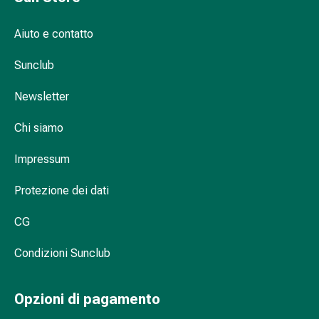
Infiammazione
oculare
Aiuto e contatto
Medicazioni
oftalmiche
Sunclub
Igiene
Newsletter
oculare
Cuore,
Chi siamo
circolazione
e
Impressum
vasi
sanguigni
Protezione dei dati
Cuore
Calze
CG
compressive
e
Condizioni Sunclub
di
sostegno
Opzioni di pagamento
Circolazione