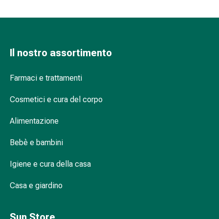
Suture
cutanee
adesive
e
Il nostro assortimento
colla
tissutale
Unguento
Farmaci e trattamenti
vescicante
Tamponi
Cosmetici e cura del corpo
medicali
Alimentazione
Occhi
e
Bebè e bambini
orecchie
Igiene
Igiene e cura della casa
dell'orecchio
Dolore
Casa e giardino
all'orecchio
Gocce
Sun Store
oftalmiche