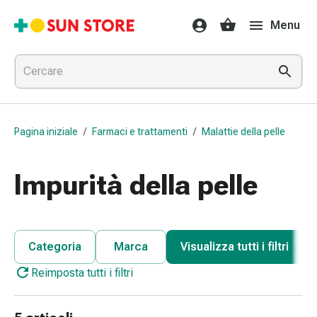
Farmaci
Menu
e
trattamenti
Raffreddore
e
influenza
Caramelle
Pagina iniziale
/
Farmaci e trattamenti
/
Malattie della pelle
per
la
tosse
Impurità della pelle
Mal
di
gola
Influenza
Categoria
Marca
Visualizza tutti i filtri
e
Reimposta tutti i filtri
raffreddore
Tosse
Inalatori