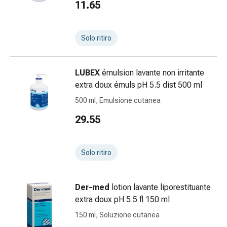
11.65
le
dita
Cerotti
Solo ritiro
di
fissaggio
Strisce
LUBEX
émulsion lavante non irritante
di
extra doux émuls pH 5.5 dist 500 ml
garza
500 ml, Emulsione cutanea
Bendaggi
29.55
compressivi
Cerotti
adesivi
Solo ritiro
Bende,
nastri
e
Der-med
lotion lavante liporestituante
accessori
extra doux pH 5.5 fl 150 ml
Bende
150 ml, Soluzione cutanea
e