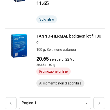
reti
11.65
tubolari
Materiali
di
Solo ritiro
medicazione
Ustioni
e
TANNO-HERMAL
badigeon lot fl 100
scottature
g
Set
100 g, Soluzione cutanea
di
20.65
ricambio
invece di 22.95
Medicazioni
20.65 / 100 g
Unguenti
Promozione online
e
disinfezione
Al momento non disponibile
delle
ferite
Medicazioni
Pagina 1
spray