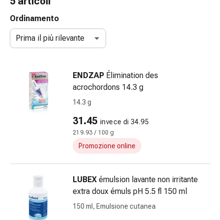
5 articoli
e
accessori
Ordinamento
Doccia
Prima il più rilevante
nasale
Fazzoletti
per
ENDZAP
Élimination des
il
acrochordons 14.3 g
viso
Raffreddore
14.3 g
Irritazione
31.45
invece di 34.95
e
219.93 / 100 g
lesioni
cutanee
Promozione online
Bende
elastiche
LUBEX
émulsion lavante non irritante
Compresse
extra doux émuls pH 5.5 fl 150 ml
piegate
Medicazioni
150 ml, Emulsione cutanea
per