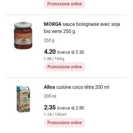
Suture
Promozione online
cutanee
adesive
MORGA
sauce bolognaise avec soja
e
bio verre 250 g
colla
tissutale
250 g
Unguento
4.20
invece di 5.30
vescicante
1.68 / 100 g
Tamponi
medicali
Promozione online
Occhi
e
Allos
cuisine coco tétra 200 ml
orecchie
Igiene
200 ml
dell'orecchio
2.35
invece di 2.95
Dolore
1.18 / 100 ml
all'orecchio
Promozione online
Gocce
oftalmiche