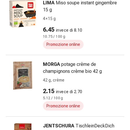
sanguigna
LIMA
Miso soupe instant gingembre
Cessazione
15 g
del
4 × 15 g
fumo
Vene
6.45
invece di 8.10
Coagulazione
10.75 / 100 g
del
Promozione online
sangue
Disturbi
cardiaci
MORGA
potage crème de
e
champignons crème bio 42 g
nervosi
42 g, crème
Disturbi
2.15
memoria
invece di 2.70
e
5.12 / 100 g
concentrazione
Promozione online
Allergie
Antiallergico
JENTSCHURA
TischleinDeckDich
La