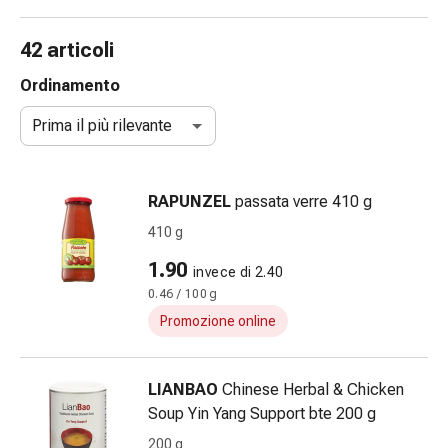
e
accessori
42 articoli
Doccia
nasale
Ordinamento
Fazzoletti
Prima il più rilevante
per
il
viso
RAPUNZEL
passata verre 410 g
Raffreddore
Irritazione
410 g
e
1.90
invece di 2.40
lesioni
0.46 / 100 g
cutanee
Bende
Promozione online
elastiche
Compresse
LIANBAO
Chinese Herbal & Chicken
piegate
Soup Yin Yang Support bte 200 g
Medicazioni
per
200 g