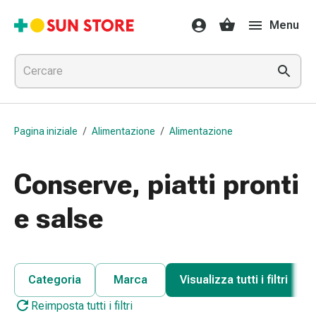
Farmaci
Menu
e
trattamenti
Raffreddore
e
influenza
Caramelle
Pagina iniziale
/
Alimentazione
/
Alimentazione
per
la
tosse
Conserve, piatti pronti
Mal
di
e salse
gola
Influenza
e
raffreddore
Categoria
Marca
Visualizza tutti i filtri
Tosse
Reimposta tutti i filtri
Inalatori