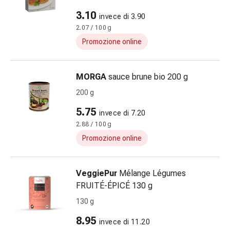
Impurità
della
3.10
invece di 3.90
pelle
2.07 / 100 g
Vesciche
Promozione online
da
febbre
Eruzioni
MORGA
sauce brune bio 200 g
cutanee
200 g
Acne
5.75
Rimedi
invece di 7.20
naturali
2.88 / 100 g
Trattamento
Promozione online
con
i
VeggiePur
Mélange Légumes
fiori
FRUITÉ-ÉPICÉ 130 g
di
Bach
130 g
Gemmoterapia
8.95
invece di 11.20
Omeopatia