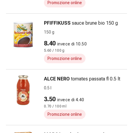
Promozione online
alla
vescica
Il
PFIFFIKUSS
sauce brune bio 150 g
dolore
150 g
Mal
di
8.40
invece di 10.50
testa
5.60 / 100 g
ed
Promozione online
emicrania
Antidolorifici
Dolori
ALCE NERO
tomates passata fl 0.5 lt
muscolari
0.5 l
e
articolari
3.50
invece di 4.40
Terapia
0.70 / 100 ml
del
Promozione online
freddo
Trattamento