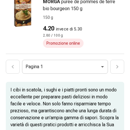
del
MORGA
purée de pommes de terre
dolore
bio bourgeon 150 g
Terapia
150 g
del
4.20
calore
invece di 5.30
Stress,
2.80 / 100 g
sonno
Promozione online
e
tranquillità
Tranquillanti
Pagina 1
Sbalzi
d'umore
Disturbi
I cibi in scatola, i sughi e i piatti pronti sono un modo
del
eccellente per preparare pasti deliziosi in modo
sonno
facile e veloce. Non solo fanno risparmiare tempo
Russamento
prezioso, ma garantiscono anche una lunga durata di
Vie
conservazione e un'ampia gamma di sapori. Scopra la
respiratorie
varietà di questi pratici prodotti e arricchisca la Sua
Preparati