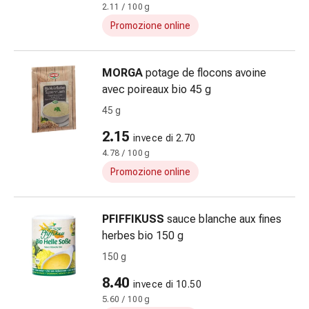
reti
2.11 / 100 g
tubolari
Promozione online
Materiali
di
medicazione
MORGA
potage de flocons avoine
Ustioni
avec poireaux bio 45 g
e
45 g
scottature
Set
2.15
invece di 2.70
di
4.78 / 100 g
ricambio
Promozione online
Medicazioni
Unguenti
e
PFIFFIKUSS
sauce blanche aux fines
disinfezione
herbes bio 150 g
delle
150 g
ferite
8.40
Medicazioni
invece di 10.50
spray
5.60 / 100 g