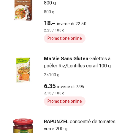
800 g
pelle
Naso
800 g
Stomaco
18.–
invece di 22.50
e
2.25 / 100 g
intestino
Diarrea
Promozione online
Emorroidi
Bruciore
Ma Vie Sans Gluten
Galettes à
di
poêler Riz/Lentilles corail 100 g
stomaco
Nausea
2 × 100 g
e
6.35
invece di 7.95
vomito
3.18 / 100 g
Digestione,
Promozione online
flatulenza
e
gonfiore
RAPUNZEL
concentré de tomates
Costipazione
verre 200 g
Malattie