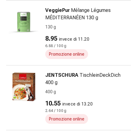
Infiammazione
VeggiePur
Mélange Légumes
oculare
MÉDITERRANÉEN 130 g
Medicazioni
130 g
oftalmiche
Igiene
8.95
invece di 11.20
oculare
6.88 / 100 g
Cuore,
Promozione online
circolazione
e
vasi
JENTSCHURA
TischleinDeckDich
sanguigni
400 g
Cuore
400 g
Calze
compressive
10.55
invece di 13.20
e
2.64 / 100 g
di
Promozione online
sostegno
Circolazione