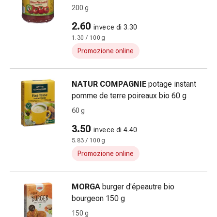
200 g
della
pelle
2.60
invece di 3.30
Eczema
1.30 / 100 g
e
Promozione online
prurito
Calli
e
NATUR COMPAGNIE
potage instant
verruche
pomme de terre poireaux bio 60 g
Micosi
60 g
di
unghie
3.50
invece di 4.40
e
5.83 / 100 g
piedi
Promozione online
Cicatrici
Pelle
secca
MORGA
burger d'épeautre bio
Sudorazione
bourgeon 150 g
eccessiva
150 g