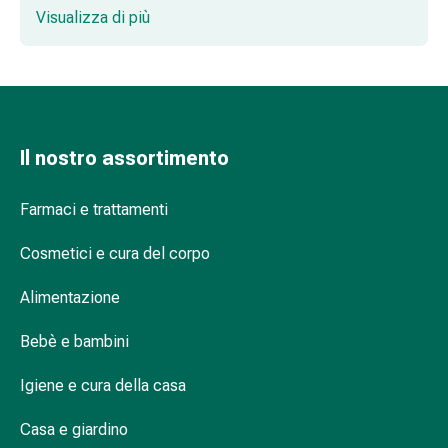
cucina con facilità e piacere.
nasali
Visualizza di più
Problemi
respiratori
Zuppe pronte: momenti di benessere
Infezione
veloci
Varicella
Metabolismo
Osteoporosi
Il nostro assortimento
Immunosoppressori
Pomodori pelati: la base per una varietà di
Protezione
piatti
Farmaci e trattamenti
parassitaria
e
Cosmetici e cura del corpo
insetticida
Pesto: varietà saporita
Alimentazione
Protezione
zanzare
Bebè e bambini
e
zecche
Miscele pronte per hamburger
Igiene e cura della casa
Sverminazione
vegetariani: il piacere vegetariano reso
Pinzette
facile
Casa e giardino
per