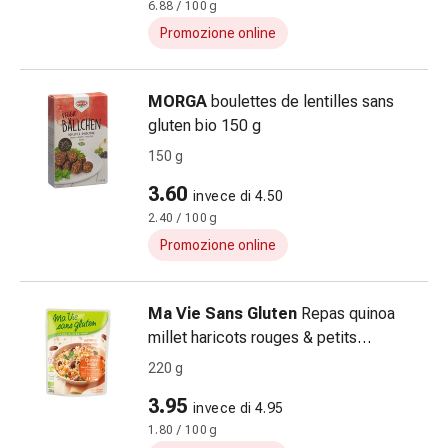
6.88 / 100 g
Fitoterapia
Sali
Promozione online
di
Schüssler
MORGA
boulettes de lentilles sans
Prodotti
gluten bio 150 g
spagirici
Medicine
150 g
antroposofiche
3.60
invece di 4.50
Vescica,
2.40 / 100 g
reni
Promozione online
e
prostata
Disturbi
Ma Vie Sans Gluten
Repas quinoa
urinari
millet haricots rouges & petits
Prostata
légumes sach 220 g
220 g
Disturbi
ai
3.95
invece di 4.95
reni
1.80 / 100 g
e