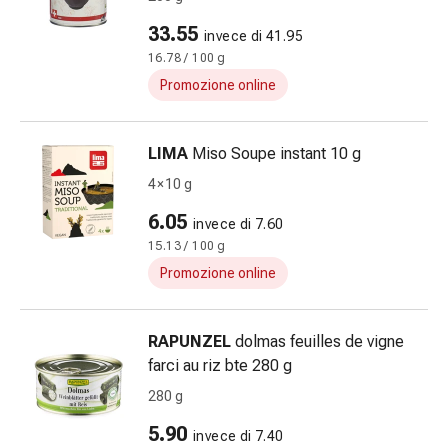
le
33.55
invece di 41.95
dita
16.78 / 100 g
Cerotti
Promozione online
di
fissaggio
Strisce
LIMA
Miso Soupe instant 10 g
di
4 × 10 g
garza
Bendaggi
6.05
invece di 7.60
compressivi
15.13 / 100 g
Cerotti
Promozione online
adesivi
Bende,
nastri
RAPUNZEL
dolmas feuilles de vigne
e
farci au riz bte 280 g
accessori
280 g
Bende
e
5.90
invece di 7.40