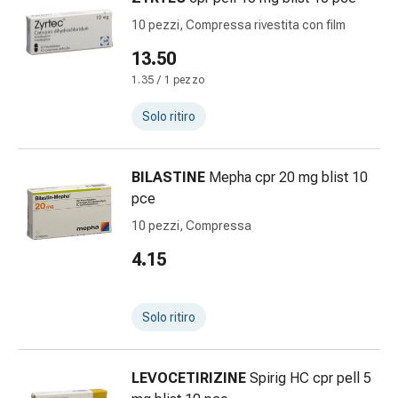
Schüssler
10 pezzi, Compressa rivestita con film
Prodotti
spagirici
13.50
Medicine
1.35 / 1 pezzo
antroposofiche
Vescica,
Solo ritiro
reni
e
BILASTINE
Mepha cpr 20 mg blist 10
prostata
pce
Disturbi
urinari
10 pezzi, Compressa
Prostata
4.15
Disturbi
ai
reni
Solo ritiro
e
alla
vescica
LEVOCETIRIZINE
Spirig HC cpr pell 5
Il