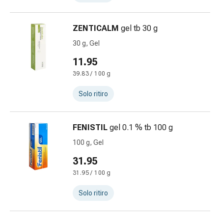
e
intestino
ZENTICALM
gel tb 30 g
Diarrea
Emorroidi
30 g, Gel
Bruciore
11.95
di
39.83 / 100 g
stomaco
Nausea
Solo ritiro
e
vomito
Digestione,
FENISTIL
gel 0.1 % tb 100 g
flatulenza
100 g, Gel
e
gonfiore
31.95
Costipazione
31.95 / 100 g
Malattie
della
Solo ritiro
pelle
Eczema