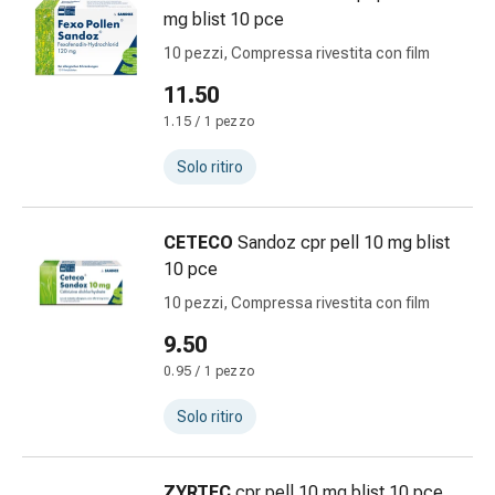
Vesciche
mg blist 10 pce
da
10 pezzi, Compressa rivestita con film
febbre
Eruzioni
11.50
cutanee
1.15 / 1 pezzo
Acne
Rimedi
Solo ritiro
naturali
Trattamento
con
CETECO
Sandoz cpr pell 10 mg blist
i
10 pce
fiori
10 pezzi, Compressa rivestita con film
di
9.50
Bach
Gemmoterapia
0.95 / 1 pezzo
Omeopatia
Solo ritiro
Fitoterapia
Sali
di
ZYRTEC
cpr pell 10 mg blist 10 pce