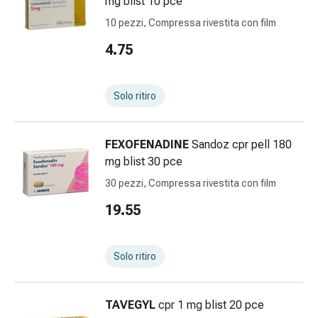
mg blist 10 pce
dolore
10 pezzi, Compressa rivestita con film
Mal
di
4.75
testa
ed
Solo ritiro
emicrania
Antidolorifici
Dolori
FEXOFENADINE
Sandoz cpr pell 180
muscolari
mg blist 30 pce
e
articolari
30 pezzi, Compressa rivestita con film
Terapia
19.55
del
freddo
Trattamento
Solo ritiro
del
dolore
Terapia
TAVEGYL
cpr 1 mg blist 20 pce