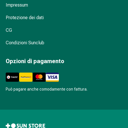
Sali
Impressum
minerali
Fortificanti
Protezione dei dati
Salute
orale
CG
e
dentale
Condizioni Sunclub
Prevenzione
della
Opzioni di pagamento
carie
Bocca
secca
Antisettici
Può pagare anche comodamente con fattura.
per
il
cavo
orale
Afte
e