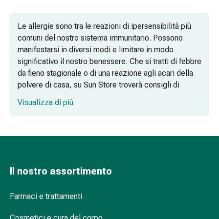
Infezione
Varicella
Le allergie sono tra le reazioni di ipersensibilità più
Metabolismo
comuni del nostro sistema immunitario. Possono
Osteoporosi
manifestarsi in diversi modi e limitare in modo
Immunosoppressori
significativo il nostro benessere. Che si tratti di febbre
Protezione
da fieno stagionale o di una reazione agli acari della
parassitaria
polvere di casa, su Sun Store troverà consigli di
e
esperti e un'ampia gamma di prodotti da utilizzare per
insetticida
Visualizza di più
i sintomi delle allergie.
Protezione
zanzare
Sintomi di allergia: cosa succede nel Suo
e
corpo?
zecche
Sverminazione
Una varietà di forme di dosaggio per il
Pinzette
Il nostro assortimento
giusto supporto alle allergie
per
zecche
Domande frequenti sulle allergie spiegate
Farmaci e trattamenti
Medicamenti
in modo chiaro
su
Cosmetici e cura del corpo