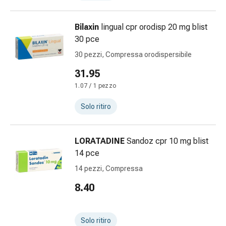
sanguigna
Cessazione
del
Bilaxin
lingual cpr orodisp 20 mg blist
fumo
30 pce
Vene
30 pezzi, Compressa orodispersibile
Disturbi
31.95
cardiaci
e
1.07 / 1 pezzo
nervosi
Solo ritiro
Disturbi
memoria
e
LORATADINE
Sandoz cpr 10 mg blist
concentrazione
14 pce
Allergie
14 pezzi, Compressa
Antiallergico
La
8.40
pelle
Naso
Stomaco
Solo ritiro