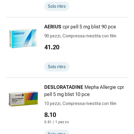
reti
Solo ritiro
tubolari
Materiali
di
AERIUS
cpr pell 5 mg blist 90 pce
medicazione
90 pezzi, Compressa rivestita con film
Ustioni
e
41.20
scottature
Set
di
Solo ritiro
ricambio
Medicazioni
Unguenti
DESLORATADINE
Mepha Allergie cpr
e
pell 5 mg blist 10 pce
disinfezione
10 pezzi, Compressa rivestita con film
delle
8.10
ferite
Medicazioni
0.81 / 1 pezzo
spray