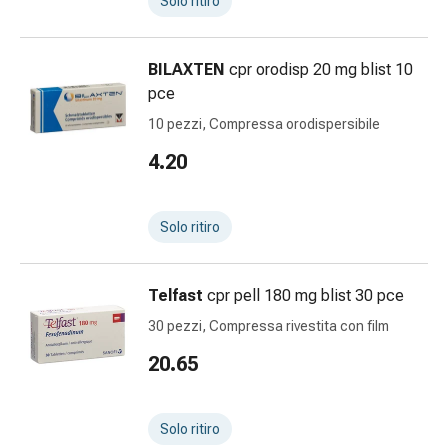
Solo ritiro
Suture
cutanee
adesive
BILAXTEN
cpr orodisp 20 mg blist 10
e
pce
colla
10 pezzi, Compressa orodispersibile
tissutale
Unguento
4.20
vescicante
Tamponi
medicali
Solo ritiro
Occhi
e
Telfast
cpr pell 180 mg blist 30 pce
orecchie
Igiene
30 pezzi, Compressa rivestita con film
dell'orecchio
20.65
Dolore
all'orecchio
Gocce
Solo ritiro
oftalmiche