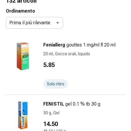
132 articoli
e
accessori
Ordinamento
Doccia
Prima il più rilevante
nasale
Fazzoletti
per
Feniallerg
gouttes 1 mg/ml fl 20 ml
il
viso
20 ml, Gocce orali, liquido
Raffreddore
5.85
Irritazione
e
lesioni
Solo ritiro
cutanee
Bende
elastiche
FENISTIL
gel 0.1 % tb 30 g
Compresse
30 g, Gel
piegate
Medicazioni
14.50
per