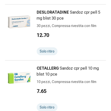
Infiammazione
oculare
DESLORATADINE
Sandoz cpr pell 5
Medicazioni
mg blist 30 pce
oftalmiche
30 pezzi, Compressa rivestita con film
Igiene
oculare
12.70
Cuore,
circolazione
Solo ritiro
e
vasi
sanguigni
CETALLERG
Sandoz cpr pell 10 mg
Cuore
blist 10 pce
Calze
compressive
10 pezzi, Compressa rivestita con film
e
7.65
di
sostegno
Circolazione
Solo ritiro