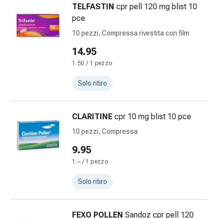
TELFASTIN
cpr pell 120 mg blist 10
e
pce
prurito
Calli
10 pezzi, Compressa rivestita con film
e
14.95
verruche
1.50 / 1 pezzo
Micosi
di
Solo ritiro
unghie
e
piedi
CLARITINE
cpr 10 mg blist 10 pce
Cicatrici
10 pezzi, Compressa
Pelle
9.95
secca
Sudorazione
1.– / 1 pezzo
eccessiva
Solo ritiro
Impurità
della
pelle
FEXO POLLEN
Sandoz cpr pell 120