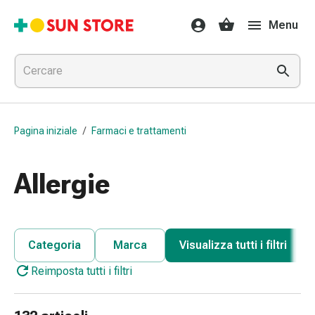
Farmaci
Menu
e
trattamenti
Raffreddore
e
influenza
Caramelle
Pagina iniziale
/
Farmaci e trattamenti
per
la
tosse
Allergie
Mal
di
gola
Influenza
Categoria
Marca
Visualizza tutti i filtri
e
Reimposta tutti i filtri
raffreddore
Tosse
Inalatori