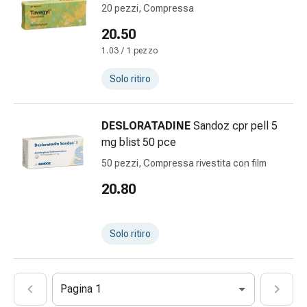
del
20 pezzi, Compressa
calore
20.50
Stress,
sonno
1.03 / 1 pezzo
e
Solo ritiro
tranquillità
Tranquillanti
Sbalzi
DESLORATADINE
Sandoz cpr pell 5
d'umore
mg blist 50 pce
Disturbi
50 pezzi, Compressa rivestita con film
del
sonno
20.80
Russamento
Vie
respiratorie
Solo ritiro
Preparati
nasali
Problemi
Pagina 1
respiratori