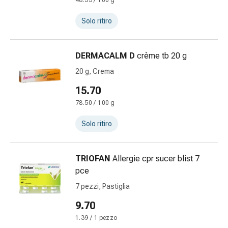
48.33 / 100 g
le
dita
Solo ritiro
Cerotti
di
DERMACALM D
crème tb 20 g
fissaggio
Strisce
20 g, Crema
di
15.70
garza
78.50 / 100 g
Bendaggi
compressivi
Solo ritiro
Cerotti
adesivi
Bende,
TRIOFAN
Allergie cpr sucer blist 7
nastri
pce
e
7 pezzi, Pastiglia
accessori
9.70
Bende
e
1.39 / 1 pezzo