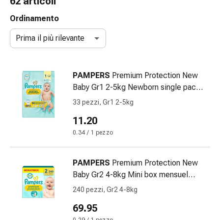
62 articoli
e
accessori
Ordinamento
Doccia
Prima il più rilevante
nasale
Fazzoletti
per
PAMPERS
Premium Protection New
il
Baby Gr1 2-5kg Newborn single pack
viso
33 pce
Raffreddore
33 pezzi, Gr1 2-5kg
Irritazione
11.20
e
0.34 / 1 pezzo
lesioni
cutanee
Bende
PAMPERS
Premium Protection New
elastiche
Baby Gr2 4-8kg Mini box mensuel
Compresse
carton 240 pce
240 pezzi, Gr2 4-8kg
piegate
Medicazioni
69.95
per