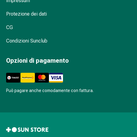
Impressum
Infezione
Varicella
Protezione dei dati
Metabolismo
Osteoporosi
CG
Immunosoppressori
Protezione
Condizioni Sunclub
parassitaria
e
Opzioni di pagamento
insetticida
Protezione
zanzare
e
Può pagare anche comodamente con fattura.
zecche
Sverminazione
Pinzette
per
zecche
Medicamenti
su