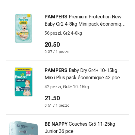
Suture
cutanee
PAMPERS
Premium Protection New
adesive
Baby Gr2 4-8kg Mini pack économique
e
56 pce
colla
56 pezzi, Gr2 4-8kg
tissutale
20.50
Unguento
0.37 / 1 pezzo
vescicante
Tamponi
medicali
PAMPERS
Baby Dry Gr4+ 10-15kg
Occhi
Maxi Plus pack économique 42 pce
e
42 pezzi, Gr4+ 10-15kg
orecchie
Igiene
21.50
dell'orecchio
0.51 / 1 pezzo
Dolore
all'orecchio
BE NAPPY
Couches Gr5 11-25kg
Gocce
Junior 36 pce
oftalmiche