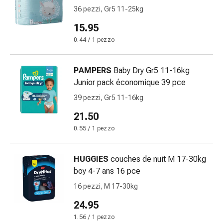
Infiammazione
36 pezzi, Gr5 11-25kg
oculare
15.95
Medicazioni
0.44 / 1 pezzo
oftalmiche
Igiene
oculare
PAMPERS
Baby Dry Gr5 11-16kg
Cuore,
Junior pack économique 39 pce
circolazione
39 pezzi, Gr5 11-16kg
e
21.50
vasi
sanguigni
0.55 / 1 pezzo
Cuore
Calze
HUGGIES
couches de nuit M 17-30kg
compressive
boy 4-7 ans 16 pce
e
16 pezzi, M 17-30kg
di
sostegno
24.95
Circolazione
1.56 / 1 pezzo