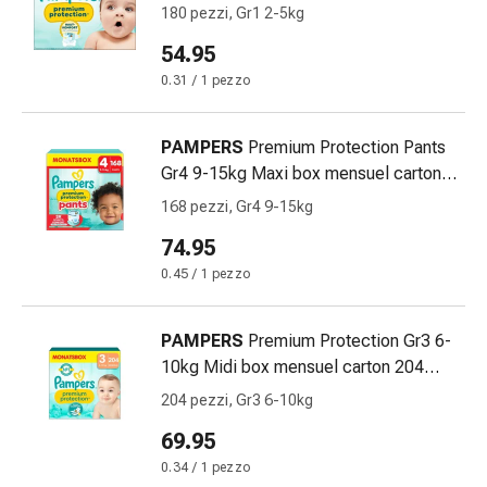
mensuel carton 180 pce
e
180 pezzi, Gr1 2-5kg
intestino
54.95
Diarrea
0.31 / 1 pezzo
Emorroidi
Bruciore
di
PAMPERS
Premium Protection Pants
stomaco
Gr4 9-15kg Maxi box mensuel carton
Nausea
168 pce
168 pezzi, Gr4 9-15kg
e
74.95
vomito
Digestione,
0.45 / 1 pezzo
flatulenza
e
PAMPERS
Premium Protection Gr3 6-
gonfiore
10kg Midi box mensuel carton 204
Costipazione
pce
204 pezzi, Gr3 6-10kg
Malattie
della
69.95
pelle
0.34 / 1 pezzo
Eczema