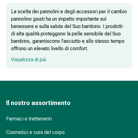
dolore
La scelta dei pannolini e degli accessori per il cambio
Mal
pannolino giusti ha un impatto importante sul
di
benessere e sulla salute del Suo bambino. I prodotti
testa
di alta qualità proteggono la pelle sensibile del Suo
ed
bambino, garantiscono l'asciutto e allo stesso tempo
emicrania
offrono un elevato livello di comfort.
Antidolorifici
Dolori
Visualizza di più
Pannolini a mutandina flessibili e
muscolari
confortevoli
e
articolari
Terapia
del
Pannolini per neonati – protezione
freddo
Il nostro assortimento
delicata per i più piccoli
Trattamento
del
Farmaci e trattamenti
dolore
Notti spensierate con i pannolini notturni
Terapia
Cosmetici e cura del corpo