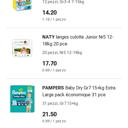
Vesciche
12 pezzi, Gr3-4 7-15kg
da
14.20
febbre
1.18 / 1 pezzo
Eruzioni
cutanee
Acne
NATY
langes culotte Junior Nr5 12-
Rimedi
18kg 20 pce
naturali
20 pezzi, Nr5 12-18kg
Trattamento
con
17.70
i
0.89 / 1 pezzo
fiori
di
PAMPERS
Baby Dry Gr7 15+kg Extra
Bach
Large pack économique 31 pce
Gemmoterapia
Omeopatia
31 pezzi, Gr7 15+kg
Fitoterapia
21.50
Sali
0.69 / 1 pezzo
di