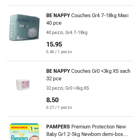
sanguigna
Cessazione
BE NAPPY
Couches Gr4 7-18kg Maxi
del
40 pce
fumo
Vene
40 pezzi, Gr4 7-18kg
Disturbi
15.95
cardiaci
0.40 / 1 pezzo
e
nervosi
Disturbi
BE NAPPY
Couches Gr0 <3kg XS sach
memoria
32 pce
e
32 pezzi, Gr0 <3kg XS
concentrazione
Allergie
8.50
Antiallergico
0.27 / 1 pezzo
La
pelle
PAMPERS
Premium Protection New
Naso
Baby Gr1 2-5kg Newborn demi-box
Stomaco