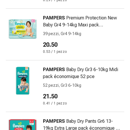
0.29 / 1 pezzo
le
dita
PAMPERS
Premium Protection New
Cerotti
Baby Gr4 9-14kg Maxi pack
di
économique 39 pce
fissaggio
39 pezzi, Gr4 9-14kg
Strisce
20.50
di
0.53 / 1 pezzo
garza
Bendaggi
compressivi
PAMPERS
Baby Dry Gr3 6-10kg Midi
Cerotti
pack économique 52 pce
adesivi
52 pezzi, Gr3 6-10kg
Bende,
21.50
nastri
e
0.41 / 1 pezzo
accessori
Bende
PAMPERS
Baby Dry Pants Gr6 13-
e
19kg Extra Large pack économique 32