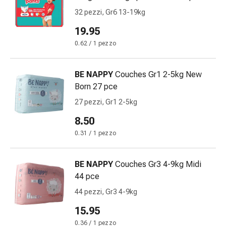
reti
pce
32 pezzi, Gr6 13-19kg
tubolari
Materiali
19.95
di
0.62 / 1 pezzo
medicazione
Ustioni
e
BE NAPPY
Couches Gr1 2-5kg New
scottature
Born 27 pce
Set
27 pezzi, Gr1 2-5kg
di
8.50
ricambio
Medicazioni
0.31 / 1 pezzo
Unguenti
e
BE NAPPY
Couches Gr3 4-9kg Midi
disinfezione
44 pce
delle
44 pezzi, Gr3 4-9kg
ferite
Medicazioni
15.95
spray
0.36 / 1 pezzo