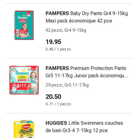
e
prurito
PAMPERS
Baby Dry Pants Gr4 9-15kg
Calli
Maxi pack économique 42 pce
e
42 pezzi, Gr4 9-15kg
verruche
19.95
Micosi
di
0.48 / 1 pezzo
unghie
e
PAMPERS
Premium Protection Pants
piedi
Gr5 11-17kg Junior pack économique
Cicatrici
29 pce
29 pezzi, Gr5 11-17kg
Pelle
secca
20.50
Sudorazione
0.71 / 1 pezzo
eccessiva
Impurità
HUGGIES
Little Swimmers couches
della
de bain Gr3-4 7-15kg 12 pce
pelle