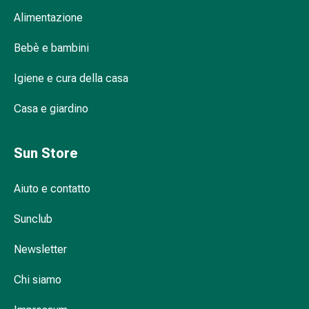
del
Alimentazione
calore
Stress,
Bebè e bambini
sonno
Naty: pannolini sostenibili per genitori
e
attenti all'ambiente
Igiene e cura della casa
tranquillità
Tranquillanti
Casa e giardino
Sbalzi
Quando un bambino diventa senza
d'umore
pannolino?
Disturbi
Sun Store
del
sonno
Aiuto e contatto
Russamento
I pannolini devono essere cambiati prima
Vie
Sunclub
o dopo l'allattamento?
respiratorie
Newsletter
Preparati
nasali
Chi siamo
Problemi
respiratori