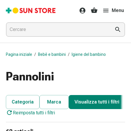
Farmaci
Menu
e
trattamenti
Raffreddore
e
influenza
Caramelle
Pagina iniziale
/
Bebè e bambini
/
Igiene del bambino
per
la
tosse
Pannolini
Mal
di
gola
Influenza
Categoria
Marca
Visualizza tutti i filtri
e
Reimposta tutti i filtri
raffreddore
Tosse
Inalatori