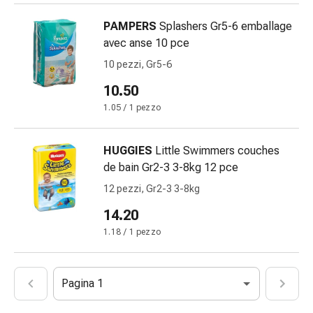
Schüssler
Prodotti
PAMPERS
Splashers Gr5-6 emballage
spagirici
avec anse 10 pce
Medicine
10 pezzi, Gr5-6
antroposofiche
10.50
Vescica,
reni
1.05 / 1 pezzo
e
prostata
HUGGIES
Little Swimmers couches
Disturbi
de bain Gr2-3 3-8kg 12 pce
urinari
12 pezzi, Gr2-3 3-8kg
Prostata
Disturbi
14.20
ai
1.18 / 1 pezzo
reni
e
alla
Pagina 1
vescica
Il