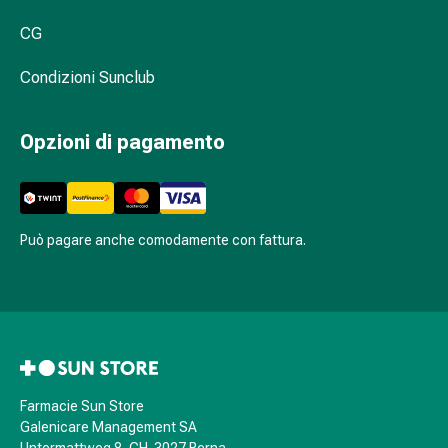
nasali
CG
Problemi
respiratori
Condizioni Sunclub
Infezione
Varicella
Metabolismo
Opzioni di pagamento
Osteoporosi
Immunosoppressori
Protezione
parassitaria
Può pagare anche comodamente con fattura.
e
insetticida
Protezione
zanzare
e
zecche
Sverminazione
Farmacie Sun Store
Pinzette
Galenicare Management SA
per