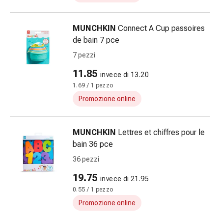
Infiammazione
oculare
MUNCHKIN
Connect A Cup passoires
Medicazioni
de bain 7 pce
oftalmiche
7 pezzi
Igiene
oculare
11.85
invece di 13.20
Cuore,
1.69 / 1 pezzo
circolazione
Promozione online
e
vasi
sanguigni
MUNCHKIN
Lettres et chiffres pour le
Cuore
bain 36 pce
Calze
36 pezzi
compressive
e
19.75
invece di 21.95
di
0.55 / 1 pezzo
sostegno
Promozione online
Circolazione