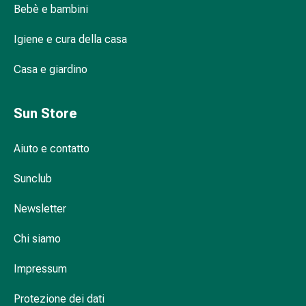
del
Bebè e bambini
dolore
Giocattoli in legno: sostenibili e robusti
Terapia
Igiene e cura della casa
del
calore
Casa e giardino
Stress,
Quando dovrebbe un bambino ricevere il
sonno
Suo primo giocattolo?
Sun Store
e
tranquillità
Aiuto e contatto
Tranquillanti
Come occupare un bambino di 1 mese?
Sbalzi
Sunclub
d'umore
Disturbi
Newsletter
del
sonno
Chi siamo
Russamento
Vie
Impressum
respiratorie
Preparati
Protezione dei dati