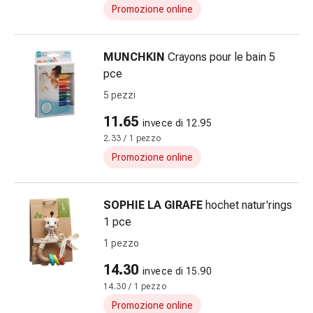
Suture
Promozione online
cutanee
adesive
MUNCHKIN
Crayons pour le bain 5
e
pce
colla
tissutale
5 pezzi
Unguento
11.65
invece di 12.95
vescicante
2.33 / 1 pezzo
Tamponi
medicali
Promozione online
Occhi
e
SOPHIE LA GIRAFE
hochet natur'rings
orecchie
1 pce
Igiene
dell'orecchio
1 pezzo
Dolore
14.30
invece di 15.90
all'orecchio
14.30 / 1 pezzo
Gocce
Promozione online
oftalmiche