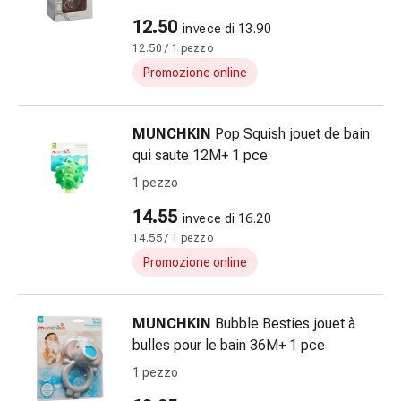
della
12.50
invece di 13.90
pelle
12.50 / 1 pezzo
Eczema
Promozione online
e
prurito
Calli
MUNCHKIN
Pop Squish jouet de bain
e
qui saute 12M+ 1 pce
verruche
1 pezzo
Micosi
di
14.55
invece di 16.20
unghie
14.55 / 1 pezzo
e
Promozione online
piedi
Cicatrici
Pelle
MUNCHKIN
Bubble Besties jouet à
secca
bulles pour le bain 36M+ 1 pce
Sudorazione
1 pezzo
eccessiva