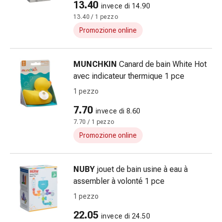
13.40
invece di 14.90
le
13.40 / 1 pezzo
dita
Promozione online
Cerotti
di
fissaggio
MUNCHKIN
Canard de bain White Hot
Strisce
avec indicateur thermique 1 pce
di
1 pezzo
garza
Bendaggi
7.70
invece di 8.60
compressivi
7.70 / 1 pezzo
Cerotti
Promozione online
adesivi
Bende,
nastri
NUBY
jouet de bain usine à eau à
e
assembler à volonté 1 pce
accessori
1 pezzo
Bende
e
22.05
invece di 24.50