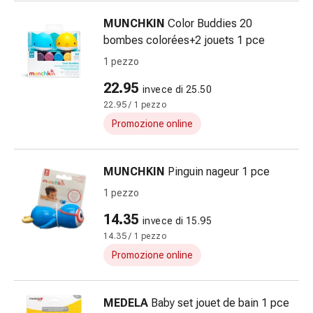
sanguigna
Cessazione
MUNCHKIN
Color Buddies 20
del
bombes colorées+2 jouets 1 pce
fumo
1 pezzo
Vene
Coagulazione
22.95
invece di 25.50
del
22.95 / 1 pezzo
sangue
Promozione online
Disturbi
cardiaci
e
MUNCHKIN
Pinguin nageur 1 pce
nervosi
1 pezzo
Disturbi
14.35
memoria
invece di 15.95
e
14.35 / 1 pezzo
concentrazione
Promozione online
Allergie
Antiallergico
MEDELA
Baby set jouet de bain 1 pce
La