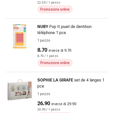
reti
22.05 / 1 pezzo
tubolari
Promozione online
Materiali
di
medicazione
NUBY
Pop It jouet de dentition
Ustioni
téléphone 1 pce
e
1 pezzo
scottature
Set
8.70
invece di 9.70
di
8.70 / 1 pezzo
ricambio
Promozione online
Medicazioni
Unguenti
e
SOPHIE LA GIRAFE
set de 4 langes 1
disinfezione
pce
delle
1 pezzo
ferite
26.90
Medicazioni
invece di 29.90
spray
26.90 / 1 pezzo