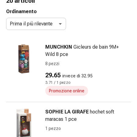
20 articoli
e
accessori
Ordinamento
Doccia
Prima il più rilevante
nasale
Fazzoletti
per
MUNCHKIN
Gicleurs de bain 9M+
il
Wild 8 pce
viso
Raffreddore
8 pezzi
Irritazione
29.65
invece di 32.95
e
3.71 / 1 pezzo
lesioni
cutanee
Promozione online
Bende
elastiche
SOPHIE LA GIRAFE
hochet soft
Compresse
maracas 1 pce
piegate
Medicazioni
1 pezzo
per