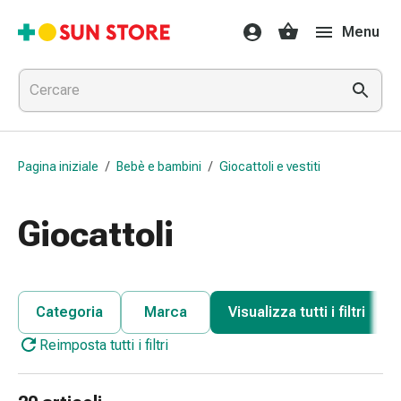
Farmaci
Menu
e
trattamenti
Raffreddore
e
influenza
Caramelle
Pagina iniziale
/
Bebè e bambini
/
Giocattoli e vestiti
per
la
tosse
Giocattoli
Mal
di
gola
Influenza
Categoria
Marca
Visualizza tutti i filtri
e
Reimposta tutti i filtri
raffreddore
Tosse
Inalatori