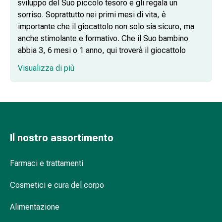
sviluppo del Suo piccolo tesoro e gli regala un
alla
sorriso. Soprattutto nei primi mesi di vita, è
vescica
importante che il giocattolo non solo sia sicuro, ma
Il
anche stimolante e formativo. Che il Suo bambino
dolore
abbia 3, 6 mesi o 1 anno, qui troverà il giocattolo
Mal
adatto che renderà felice il Suo bambino e stimolerà i
Visualizza di più
di
suoi sensi.
testa
ed
Giocattoli da afferrare: i primi compagni
emicrania
di gioco
Antidolorifici
Dolori
Il nostro assortimento
muscolari
Giochi per il bagno del bambino:
e
divertimento e apprendimento in acqua
Farmaci e trattamenti
articolari
Terapia
Cosmetici e cura del corpo
del
freddo
Sonagli: compagni sonori
Alimentazione
Trattamento