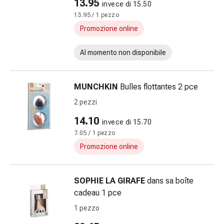
Impurità
13.95
invece di 15.50
della
13.95 / 1 pezzo
pelle
Promozione online
Vesciche
da
Al momento non disponibile
febbre
Eruzioni
cutanee
MUNCHKIN
Bulles flottantes 2 pce
Acne
2 pezzi
Rimedi
14.10
naturali
invece di 15.70
Trattamento
7.05 / 1 pezzo
con
Promozione online
i
fiori
SOPHIE LA GIRAFE
dans sa boîte
di
cadeau 1 pce
Bach
Gemmoterapia
1 pezzo
Omeopatia