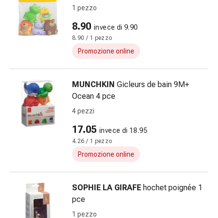
pelle
1 pezzo
Naso
8.90
invece di 9.90
Stomaco
8.90 / 1 pezzo
e
intestino
Promozione online
Diarrea
Emorroidi
MUNCHKIN
Gicleurs de bain 9M+
Bruciore
Ocean 4 pce
di
stomaco
4 pezzi
Nausea
17.05
invece di 18.95
e
4.26 / 1 pezzo
vomito
Promozione online
Digestione,
flatulenza
e
SOPHIE LA GIRAFE
hochet poignée 1
gonfiore
pce
Costipazione
1 pezzo
Malattie