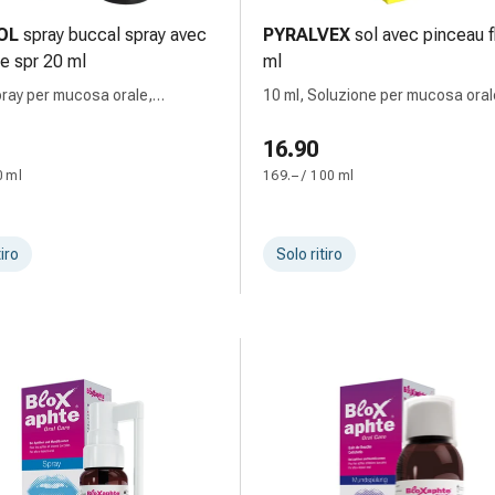
OL
spray buccal spray avec
PYRALVEX
sol avec pinceau f
ne spr 20 ml
ml
pray per mucosa orale,
10 ml, Soluzione per mucosa oral
ne
16.90
0 ml
169.– / 100 ml
tiro
Solo ritiro