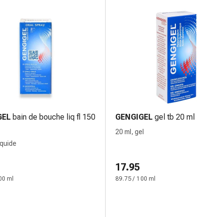
GEL
bain de bouche liq fl 150
GENGIGEL
gel tb 20 ml
20 ml, gel
iquide
17.95
00 ml
89.75 / 100 ml