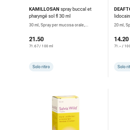
le
KAMILLOSAN
spray buccal et
DEAFT
dita
pharyngé sol fl 30 ml
lidocaï
Cerotti
30 ml, Spray per mucosa orale,
20 ml, S
di
soluzione
soluzio
fissaggio
21.50
14.20
Strisce
71.67 / 100 ml
71.– / 10
di
garza
Bendaggi
Solo ritiro
Solo ri
compressivi
Cerotti
adesivi
Bende,
nastri
e
accessori
Bende
e