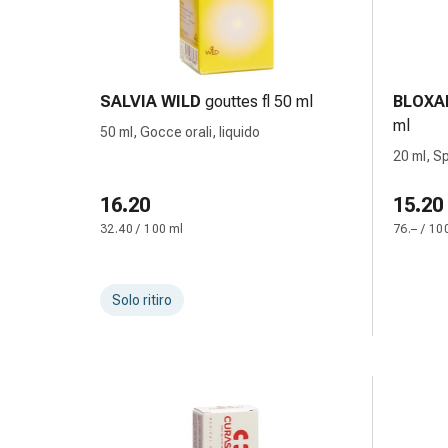
reti
tubolari
Materiali
di
medicazione
SALVIA WILD
gouttes fl 50 ml
BLOXA
Ustioni
ml
50 ml, Gocce orali, liquido
e
20 ml, S
scottature
soluzio
Set
16.20
15.20
di
32.40 / 100 ml
76.– / 10
ricambio
Medicazioni
Unguenti
Solo ritiro
e
disinfezione
delle
ferite
Medicazioni
spray