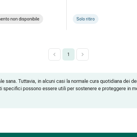
ento non disponibile
Solo ritiro
1
ale sana. Tuttavia, in alcuni casi la normale cura quotidiana dei de
otti specifici possono essere utili per sostenere e proteggere in 
 alta qualità per la cura della bocca in presenza di disturbi e des
le
rale su Sun Store
l cavo orale