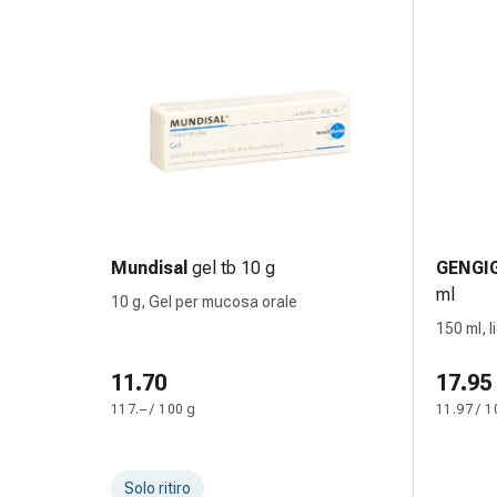
Infiammazione
oculare
Medicazioni
oftalmiche
Igiene
oculare
Cuore,
circolazione
e
vasi
Mundisal
gel tb 10 g
GENGI
sanguigni
ml
10 g, Gel per mucosa orale
Cuore
150 ml, l
Calze
compressive
11.70
17.95
e
117.– / 100 g
11.97 / 1
di
sostegno
Circolazione
Solo ritiro