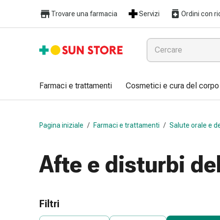
Farmaci
Trovare una farmacia
Servizi
Ordini con ri
e
trattamenti
Raffreddore
e
influenza
Caramelle
Farmaci e trattamenti
Cosmetici e cura del corpo
per
la
tosse
Pagina iniziale
/
Farmaci e trattamenti
/
Salute orale e d
Mal
di
gola
Afte e disturbi de
Influenza
e
raffreddore
Tosse
Filtri
Inalatori