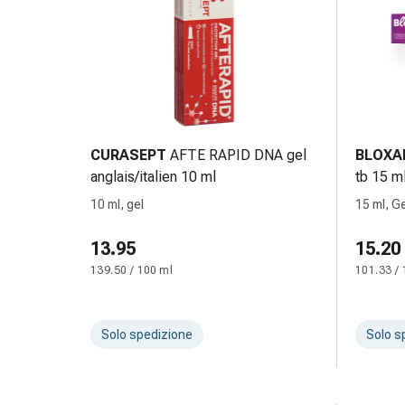
Suture
cutanee
adesive
e
colla
tissutale
Unguento
CURASEPT
AFTE RAPID DNA gel
BLOXA
vescicante
anglais/italien 10 ml
tb 15 m
Tamponi
medicali
10 ml, gel
15 ml, G
Occhi
13.95
15.20
e
orecchie
139.50 / 100 ml
101.33 / 
Igiene
dell'orecchio
Dolore
Solo spedizione
Solo s
all'orecchio
Gocce
oftalmiche