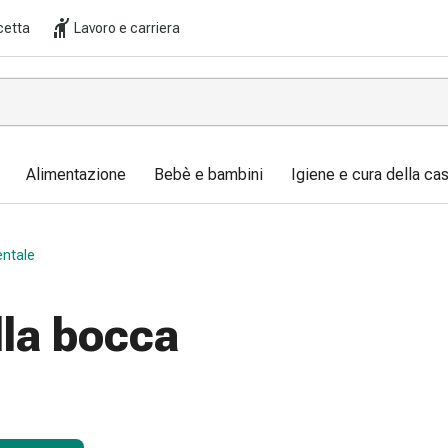
cetta
Lavoro e carriera
Alimentazione
Bebè e bambini
Igiene e cura della ca
entale
lla bocca