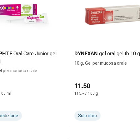
PHTE
Oral Care Junior gel
DYNEXAN
gel oral gel tb 10 g
l
10 g, Gel per mucosa orale
el per mucosa orale
11.50
100 ml
115.– / 100 g
pedizione
Solo ritiro