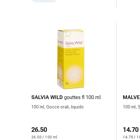
sanguigna
Cessazione
del
fumo
Vene
Coagulazione
del
sangue
Disturbi
cardiaci
e
nervosi
Disturbi
SALVIA WILD
gouttes fl 100 ml
MALVE
memoria
e
100 ml, Gocce orali, liquido
100 ml, 
concentrazione
Allergie
Antiallergico
26.50
14.70
La
26.50 / 100 ml
14.70 / 1