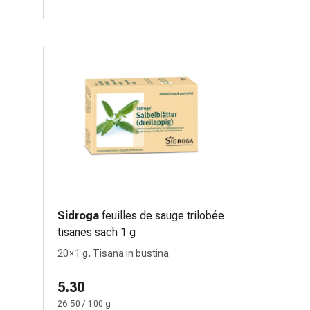
Sidroga
feuilles de sauge trilobée
tisanes sach 1 g
20 × 1 g, Tisana in bustina
5.30
26.50 / 100 g