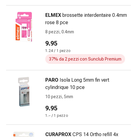
e
prurito
ELMEX
brossette interdentaire 0.4mm
Calli
rose 8 pce
e
8 pezzi, 0.4mm
verruche
Micosi
9.95
di
1.24 / 1 pezzo
unghie
37% da 2 pezzi con Sunclub Premium
e
piedi
Cicatrici
PARO
Isola Long 5mm fin vert
Pelle
cylindrique 10 pce
secca
10 pezzi, 5mm
Sudorazione
9.95
eccessiva
Impurità
1.– / 1 pezzo
della
pelle
CURAPROX
CPS 14 Ortho refill 4x