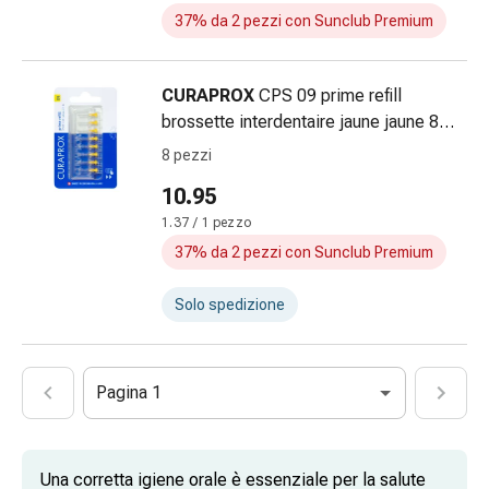
dolore
37% da 2 pezzi con Sunclub Premium
Mal
di
CURAPROX
CPS 09 prime refill
testa
brossette interdentaire jaune jaune 8
ed
pce
emicrania
8 pezzi
Antidolorifici
10.95
Dolori
1.37 / 1 pezzo
muscolari
37% da 2 pezzi con Sunclub Premium
e
articolari
Solo spedizione
Terapia
del
freddo
Trattamento
Pagina 1
del
dolore
Terapia
Una corretta igiene orale è essenziale per la salute