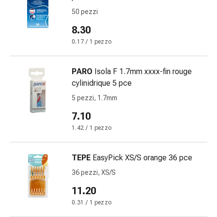
Suture
50 pezzi
cutanee
adesive
8.30
e
0.17 / 1 pezzo
colla
tissutale
PARO
Isola F 1.7mm xxxx-fin rouge
Unguento
cylinidrique 5 pce
vescicante
Tamponi
5 pezzi, 1.7mm
medicali
7.10
Occhi
1.42 / 1 pezzo
e
orecchie
Igiene
TEPE
EasyPick XS/S orange 36 pce
dell'orecchio
36 pezzi, XS/S
Dolore
11.20
all'orecchio
Gocce
0.31 / 1 pezzo
oftalmiche