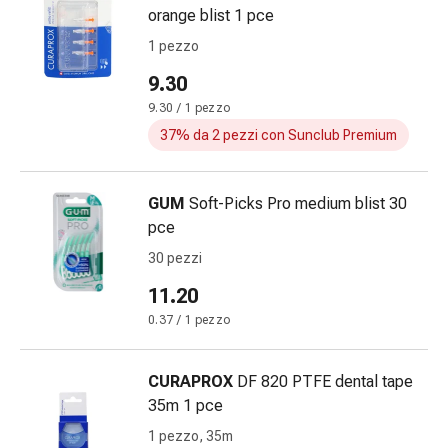
Vesciche
orange blist 1 pce
da
1 pezzo
febbre
Eruzioni
9.30
cutanee
9.30 / 1 pezzo
Acne
37% da 2 pezzi con Sunclub Premium
Rimedi
naturali
Trattamento
GUM
Soft-Picks Pro medium blist 30
con
pce
i
30 pezzi
fiori
di
11.20
Bach
0.37 / 1 pezzo
Gemmoterapia
Omeopatia
CURAPROX
DF 820 PTFE dental tape
Fitoterapia
35m 1 pce
Sali
di
1 pezzo, 35m