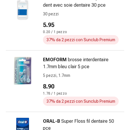
reti
dent avec soie dentaire 30 pce
tubolari
30 pezzi
Materiali
di
5.95
medicazione
0.20 / 1 pezzo
Ustioni
37% da 2 pezzi con Sunclub Premium
e
scottature
Set
EMOFORM
brosse interdentaire
di
1.7mm bleu clair 5 pce
ricambio
5 pezzi, 1.7mm
Medicazioni
Unguenti
8.90
e
1.78 / 1 pezzo
disinfezione
37% da 2 pezzi con Sunclub Premium
delle
ferite
Medicazioni
ORAL-B
Super Floss fil dentaire 50
spray
pce