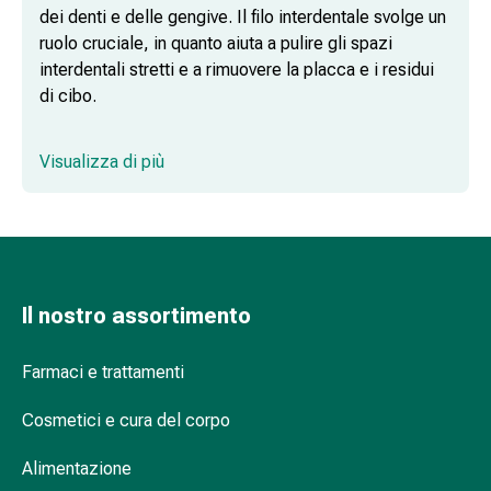
del
dei denti e delle gengive. Il filo interdentale svolge un
calore
ruolo cruciale, in quanto aiuta a pulire gli spazi
Stress,
interdentali stretti e a rimuovere la placca e i residui
sonno
di cibo.
e
tranquillità
Tranquillanti
Visualizza di più
Filo interdentale per una pulizia profonda
Sbalzi
d'umore
Disturbi
Filo interdentale cerato per un comfort
del
delicato
sonno
Il nostro assortimento
Russamento
Vie
respiratorie
Farmaci e trattamenti
Filo interdentale non cerato per una
Preparati
rimozione completa della placca
Cosmetici e cura del corpo
nasali
Problemi
Alimentazione
respiratori