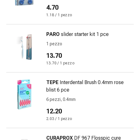
le
4.70
dita
1.18 / 1 pezzo
Cerotti
di
PARO
slider starter kit 1 pce
fissaggio
Strisce
1 pezzo
di
13.70
garza
13.70 / 1 pezzo
Bendaggi
compressivi
Cerotti
TEPE
Interdental Brush 0.4mm rose
adesivi
blist 6 pce
Bende,
6 pezzi, 0.4mm
nastri
12.20
e
accessori
2.03 / 1 pezzo
Bende
e
CURAPROX
DF 967 Flosspic cure