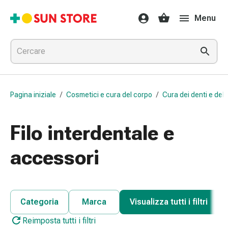
Farmaci
Menu
e
trattamenti
Raffreddore
e
influenza
Caramelle
Pagina iniziale
/
Cosmetici e cura del corpo
/
Cura dei denti e del 
per
la
tosse
Filo interdentale e
Mal
di
accessori
gola
Influenza
e
raffreddore
Categoria
Marca
Visualizza tutti i filtri
Tosse
Reimposta tutti i filtri
Inalatori