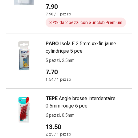
e
7.90
intestino
7.90 / 1 pezzo
Diarrea
37% da 2 pezzi con Sunclub Premium
Emorroidi
Bruciore
di
PARO
Isola F 2.5mm xx-fin jaune
stomaco
cylindrique 5 pce
Nausea
5 pezzi, 2.5mm
e
vomito
7.70
Digestione,
1.54 / 1 pezzo
flatulenza
e
TEPE
Angle brosse interdentaire
gonfiore
0.5mm rouge 6 pce
Costipazione
Malattie
6 pezzi, 0.5mm
della
13.50
pelle
2.25 / 1 pezzo
Eczema