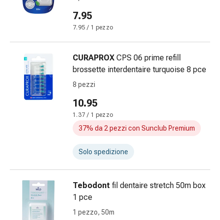
sanguigna
Cessazione
7.95
del
7.95 / 1 pezzo
fumo
Vene
CURAPROX
CPS 06 prime refill
Disturbi
brossette interdentaire turquoise 8 pce
cardiaci
e
8 pezzi
nervosi
10.95
Disturbi
1.37 / 1 pezzo
memoria
37% da 2 pezzi con Sunclub Premium
e
concentrazione
Solo spedizione
Allergie
Antiallergico
La
Tebodont
fil dentaire stretch 50m box
pelle
1 pce
Naso
1 pezzo, 50m
Stomaco