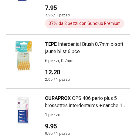
Schüssler
7.95
Prodotti
7.95 / 1 pezzo
spagirici
37% da 2 pezzi con Sunclub Premium
Medicine
antroposofiche
Vescica,
TEPE
Interdental Brush 0.7mm x-soft
reni
jaune blist 6 pce
e
6 pezzi, 0.7mm
prostata
Disturbi
12.20
urinari
2.03 / 1 pezzo
Prostata
Disturbi
ai
CURAPROX
CPS 406 perio plus 5
reni
brossettes interdentaires +manche 1
e
pce
1 pezzo
alla
9.95
vescica
Il
9.95 / 1 pezzo