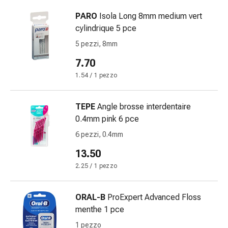
Infiammazione
PARO
Isola Long 8mm medium vert
oculare
cylindrique 5 pce
Medicazioni
5 pezzi, 8mm
oftalmiche
Igiene
7.70
oculare
1.54 / 1 pezzo
Cuore,
circolazione
TEPE
Angle brosse interdentaire
e
0.4mm pink 6 pce
vasi
sanguigni
6 pezzi, 0.4mm
Cuore
13.50
Calze
2.25 / 1 pezzo
compressive
e
di
ORAL-B
ProExpert Advanced Floss
sostegno
menthe 1 pce
Circolazione
1 pezzo