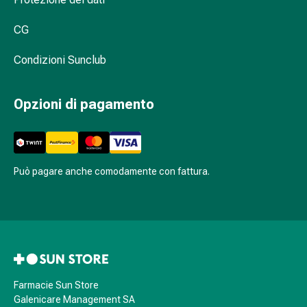
Scovolino interdentale o filo interdentale:
prescrizione
quale è più utile?
medica
CG
Medicamenti
Condizioni Sunclub
su
prescrizione
medica
Opzioni di pagamento
Problemi
intimi
Mestruazioni
Menopausa
Può pagare anche comodamente con fattura.
Infezione
vaginale
Salute
vaginale
Vitamine
e
minerali
Farmacie Sun Store
Vitamine
Galenicare Management SA