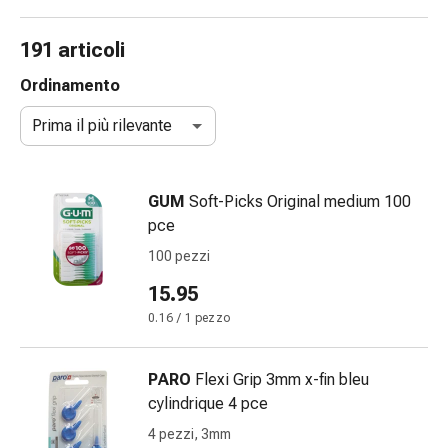
e
accessori
191 articoli
Doccia
nasale
Ordinamento
Fazzoletti
Prima il più rilevante
per
il
viso
GUM
Soft-Picks Original medium 100
Raffreddore
pce
Irritazione
e
100 pezzi
lesioni
15.95
cutanee
0.16 / 1 pezzo
Bende
elastiche
Compresse
PARO
Flexi Grip 3mm x-fin bleu
piegate
cylindrique 4 pce
Medicazioni
4 pezzi, 3mm
per