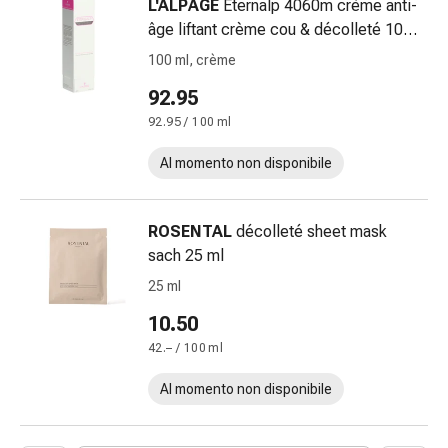
Vesciche
L'ALPAGE
Eternalp 4060m crème anti-
da
âge liftant crème cou & décolleté 100
febbre
ml
100 ml, crème
Eruzioni
92.95
cutanee
Acne
92.95 / 100 ml
Rimedi
Al momento non disponibile
naturali
Trattamento
con
ROSENTAL
décolleté sheet mask
i
sach 25 ml
fiori
25 ml
di
Bach
10.50
Gemmoterapia
42.– / 100 ml
Omeopatia
Fitoterapia
Al momento non disponibile
Sali
di