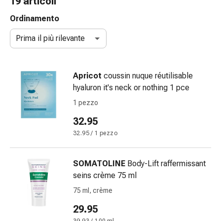
19 articoli
e
accessori
Ordinamento
Doccia
Prima il più rilevante
nasale
Fazzoletti
per
Apricot
coussin nuque réutilisable
il
hyaluron it's neck or nothing 1 pce
viso
Raffreddore
1 pezzo
Irritazione
32.95
e
32.95 / 1 pezzo
lesioni
cutanee
Bende
SOMATOLINE
Body-Lift raffermissant
elastiche
seins crème 75 ml
Compresse
75 ml, crème
piegate
Medicazioni
29.95
per