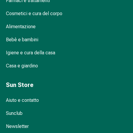
Farmaci e trattamenti
dolore
Mal
Cosmetici e cura del corpo
Soluzione innovativa: patch antirughe per
di
décolleté
Alimentazione
testa
ed
Bebè e bambini
emicrania
Antidolorifici
Come posso prendermi cura
Igiene e cura della casa
Dolori
correttamente del collo?
muscolari
Casa e giardino
e
articolari
Come posso pulire correttamente il
Terapia
Sun Store
décolleté?
del
freddo
Aiuto e contatto
Trattamento
del
Sunclub
Come posso rendere il décolleté più
dolore
giovane?
Newsletter
Terapia