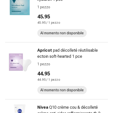
sanguigna
Cessazione
1 pezzo
del
45.95
fumo
45.95 / 1 pezzo
Vene
Disturbi
Al momento non disponibile
cardiaci
e
nervosi
Apricot
pad décolleté réutilisable
Disturbi
ectoin soft-hearted 1 pce
memoria
1 pezzo
e
44.95
concentrazione
Allergie
44.95 / 1 pezzo
Antiallergico
Al momento non disponibile
La
pelle
Naso
Nivea
Q10 crème cou & décolleté
Stomaco