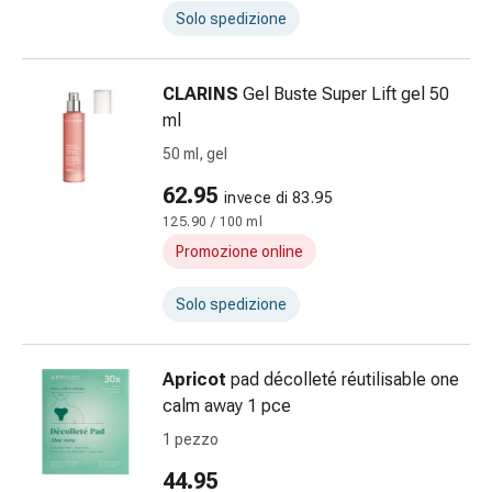
reti
Solo spedizione
tubolari
Materiali
di
CLARINS
Gel Buste Super Lift gel 50
medicazione
ml
Ustioni
50 ml, gel
e
scottature
62.95
invece di 83.95
Set
125.90 / 100 ml
di
Promozione online
ricambio
Medicazioni
Solo spedizione
Unguenti
e
disinfezione
Apricot
pad décolleté réutilisable one
delle
calm away 1 pce
ferite
1 pezzo
Medicazioni
spray
44.95