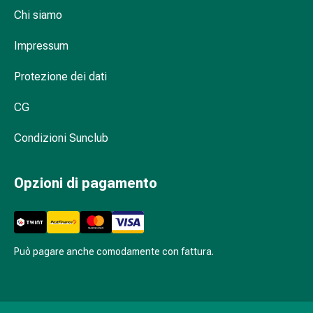
del
Chi siamo
calore
Stress,
Impressum
sonno
e
Protezione dei dati
tranquillità
Tranquillanti
CG
Sbalzi
d'umore
Condizioni Sunclub
Disturbi
del
Opzioni di pagamento
sonno
Russamento
Vie
respiratorie
Può pagare anche comodamente con fattura.
Preparati
nasali
Problemi
respiratori