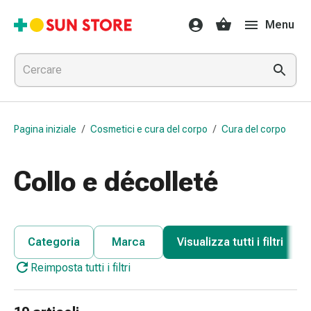
Farmaci
Menu
e
trattamenti
Raffreddore
e
influenza
Caramelle
Pagina iniziale
/
Cosmetici e cura del corpo
/
Cura del corpo
per
la
tosse
Collo e décolleté
Mal
di
gola
Influenza
Categoria
Marca
Visualizza tutti i filtri
e
Reimposta tutti i filtri
raffreddore
Tosse
Inalatori