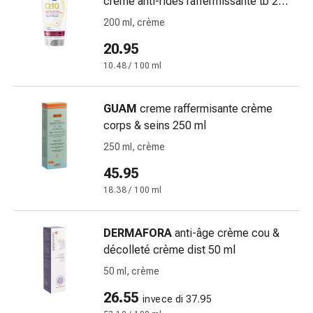
crème anti-rides raffermissante tb 200
e
ml
200 ml, crème
intestino
Diarrea
20.95
Emorroidi
10.48 / 100 ml
Bruciore
di
stomaco
GUAM
creme raffermisante crème
Nausea
corps & seins 250 ml
e
250 ml, crème
vomito
45.95
Digestione,
flatulenza
18.38 / 100 ml
e
gonfiore
DERMAFORA
anti-âge crème cou &
Costipazione
décolleté crème dist 50 ml
Malattie
50 ml, crème
della
pelle
26.55
invece di 37.95
Eczema