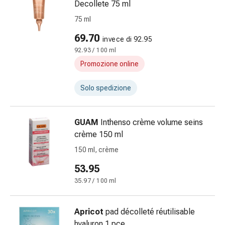
Decollete 75 ml
Infiammazione
75 ml
oculare
Medicazioni
69.70
invece di 92.95
oftalmiche
92.93 / 100 ml
Igiene
Promozione online
oculare
Cuore,
Solo spedizione
circolazione
e
vasi
GUAM
Inthenso crème volume seins
sanguigni
crème 150 ml
Cuore
150 ml, crème
Calze
compressive
53.95
e
35.97 / 100 ml
di
sostegno
Apricot
pad décolleté réutilisable
Circolazione
hyaluron 1 pce