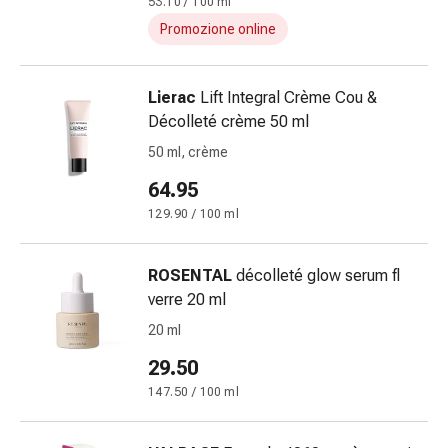
53.10 / 100 ml
e
Promozione online
prurito
Calli
e
Lierac
Lift Integral Crème Cou &
verruche
Décolleté crème 50 ml
Micosi
50 ml, crème
di
unghie
64.95
e
129.90 / 100 ml
piedi
Cicatrici
ROSENTAL
décolleté glow serum fl
Pelle
verre 20 ml
secca
Sudorazione
20 ml
eccessiva
29.50
Impurità
147.50 / 100 ml
della
pelle