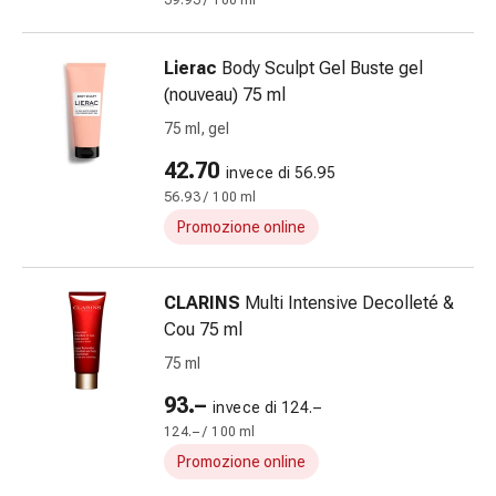
39.93 / 100 ml
le
dita
Lierac
Body Sculpt Gel Buste gel
Cerotti
(nouveau) 75 ml
di
fissaggio
75 ml, gel
Strisce
42.70
invece di 56.95
di
56.93 / 100 ml
garza
Promozione online
Bendaggi
compressivi
Cerotti
CLARINS
Multi Intensive Decolleté &
adesivi
Cou 75 ml
Bende,
75 ml
nastri
e
93.–
invece di 124.–
accessori
124.– / 100 ml
Bende
Promozione online
e