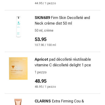
Suture
44.95 / 1 pezzo
cutanee
adesive
SKIN689
Firm Skin Decolleté and
e
Neck crème dist 50 ml
colla
tissutale
50 ml, crème
Unguento
53.95
vescicante
107.90 / 100 ml
Tamponi
medicali
Occhi
Apricot
pad décolleté réutilisable
e
vitamine C décolleté delight 1 pce
orecchie
1 pezzo
Igiene
48.95
dell'orecchio
Dolore
48.95 / 1 pezzo
all'orecchio
Gocce
CLARINS
Extra Firming Cou &
oftalmiche