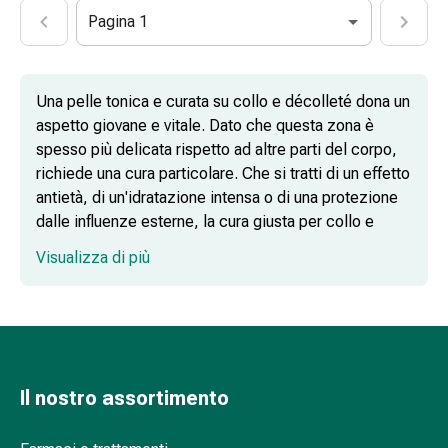
Schüssler
Pagina 1
Prodotti
spagirici
Medicine
Una pelle tonica e curata su collo e décolleté dona un
antroposofiche
aspetto giovane e vitale. Dato che questa zona è
Vescica,
spesso più delicata rispetto ad altre parti del corpo,
reni
richiede una cura particolare. Che si tratti di un effetto
e
antietà, di un'idratazione intensa o di una protezione
prostata
dalle influenze esterne, la cura giusta per collo e
Disturbi
décolleté offre il supporto mirato per una pelle
urinari
Visualizza di più
luminosa e bella.
Prostata
Disturbi
Cura intensiva: creme per collo e
ai
décolleté
reni
e
alla
Il nostro assortimento
vescica
Freschezza pura: gel per collo e décolleté
Il