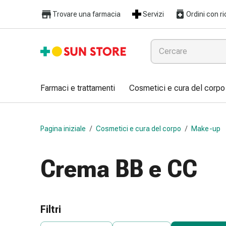
Farmaci
Trovare una farmacia
Servizi
Ordini con ri
e
trattamenti
Raffreddore
e
influenza
Caramelle
Farmaci e trattamenti
Cosmetici e cura del corpo
per
la
tosse
Pagina iniziale
/
Cosmetici e cura del corpo
/
Make-up
Mal
di
gola
Crema BB e CC
Influenza
e
raffreddore
Tosse
Filtri
Inalatori