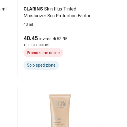
 ml
CLARINS
Skin Illus Tinted
Moisturizer Sun Protection Factor
25 02 40 ml
40 ml
40.45
invece di 53.95
101.13 / 100 ml
Promozione online
Solo spedizione