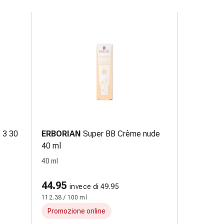
 3 30
ERBORIAN
Super BB Crème nude
40 ml
40 ml
44.95
invece di 49.95
112.38 / 100 ml
Promozione online