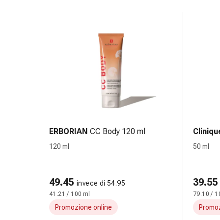
sanguigna
Cessazione
del
fumo
Vene
Coagulazione
del
sangue
Disturbi
cardiaci
e
nervosi
ERBORIAN
CC Body 120 ml
Cliniqu
Disturbi
120 ml
50 ml
memoria
e
concentrazione
49.45
39.55
invece di 54.95
Allergie
41.21 / 100 ml
79.10 / 1
Antiallergico
Promozione online
Promoz
La