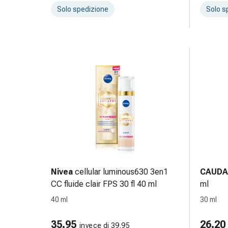
pelle
Solo spedizione
Solo s
Naso
Stomaco
e
intestino
Diarrea
Emorroidi
Bruciore
di
stomaco
Nausea
e
vomito
Digestione,
Nivea
cellular luminous630 3en1
CAUDA
flatulenza
CC fluide clair FPS 30 fl 40 ml
ml
e
40 ml
30 ml
gonfiore
Costipazione
35.95
26.20
Malattie
invece di 39.95