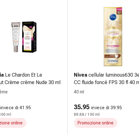
ia
Le Chardon Et Le
Nivea
cellular luminous630 3
ut Crème crème Nude 30 ml
CC fluide foncé FPS 30 fl 40 
rème
40 ml
35.95
invece di 41.95
invece di 39.95
100 ml
89.88 / 100 ml
ione online
Promozione online