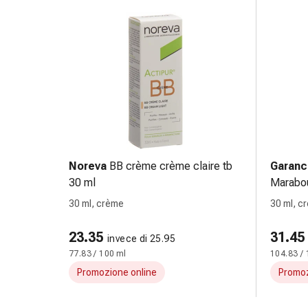
Infiammazione
oculare
Medicazioni
oftalmiche
Igiene
oculare
Cuore,
circolazione
e
vasi
Noreva
BB crème crème claire tb
Garanc
sanguigni
30 ml
Marabo
Cuore
30 ml, crème
30 ml, c
Calze
compressive
23.35
31.45
invece di 25.95
e
77.83 / 100 ml
104.83 / 
di
Promozione online
Promoz
sostegno
Circolazione