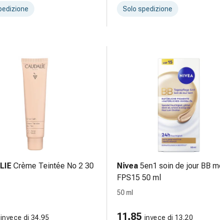
pedizione
Solo spedizione
LIE
Crème Teintée No 2 30
Nivea
5en1 soin de jour BB 
FPS15 50 ml
50 ml
11.85
invece di 34.95
invece di 13.20