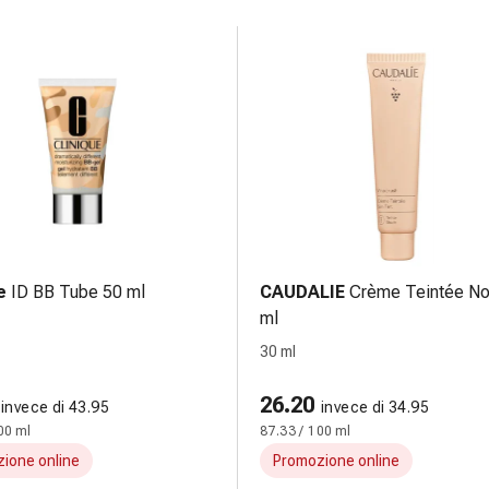
e
ID BB Tube 50 ml
CAUDALIE
Crème Teintée No
ml
30 ml
26.20
invece di 43.95
invece di 34.95
00 ml
87.33 / 100 ml
ione online
Promozione online