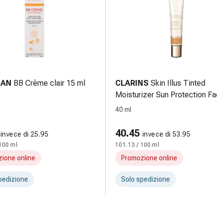
IAN
BB Crème clair 15 ml
CLARINS
Skin Illus Tinted
Moisturizer Sun Protection Fa
25 05 40 ml
40 ml
40.45
invece di 25.95
invece di 53.95
100 ml
101.13 / 100 ml
ione online
Promozione online
pedizione
Solo spedizione