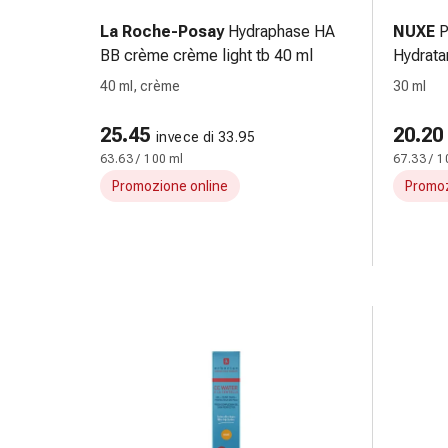
le
La Roche-Posay
Hydraphase HA
NUXE
P
dita
BB crème crème light tb 40 ml
Hydrata
Cerotti
40 ml, crème
30 ml
di
fissaggio
25.45
20.20
Strisce
invece di 33.95
63.63 / 100 ml
67.33 / 1
di
garza
Promozione online
Promoz
Bendaggi
compressivi
Cerotti
adesivi
Bende,
nastri
e
accessori
Bende
e