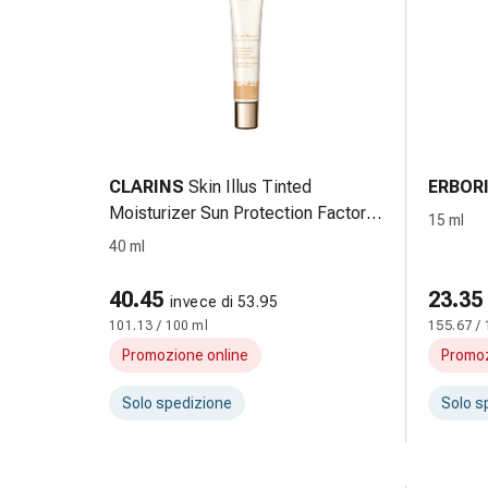
Suture
cutanee
adesive
e
colla
tissutale
Unguento
CLARINS
Skin Illus Tinted
ERBOR
vescicante
Moisturizer Sun Protection Factor
Tamponi
15 ml
25 04 40 ml
medicali
40 ml
Occhi
40.45
23.35
e
invece di 53.95
orecchie
101.13 / 100 ml
155.67 / 
Igiene
Promozione online
Promoz
dell'orecchio
Dolore
Solo spedizione
Solo s
all'orecchio
Gocce
oftalmiche