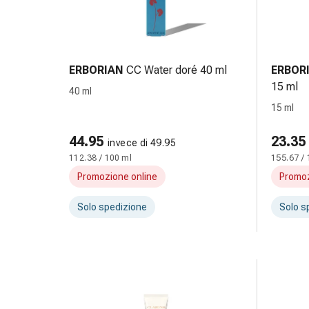
reti
tubolari
Materiali
di
medicazione
ERBORIAN
CC Water doré 40 ml
ERBOR
Ustioni
15 ml
40 ml
e
15 ml
scottature
Set
44.95
23.35
invece di 49.95
di
112.38 / 100 ml
155.67 / 
ricambio
Promozione online
Promoz
Medicazioni
Unguenti
Solo spedizione
Solo s
e
disinfezione
delle
ferite
Medicazioni
spray