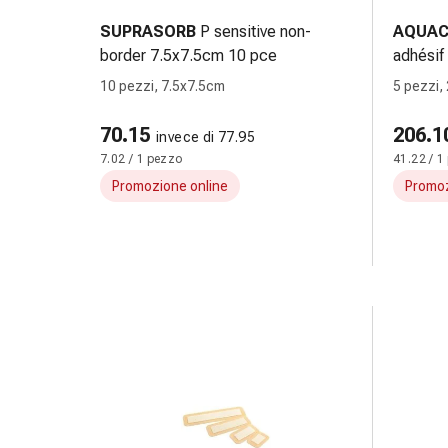
le
SUPRASORB
P sensitive non-
AQUAC
dita
border 7.5x7.5cm 10 pce
adhésif
Cerotti
10 pezzi, 7.5x7.5cm
5 pezzi,
di
fissaggio
70.15
206.1
Strisce
invece di 77.95
7.02 / 1 pezzo
41.22 / 1
di
garza
Promozione online
Promoz
Bendaggi
compressivi
Cerotti
adesivi
Bende,
nastri
e
accessori
Bende
e