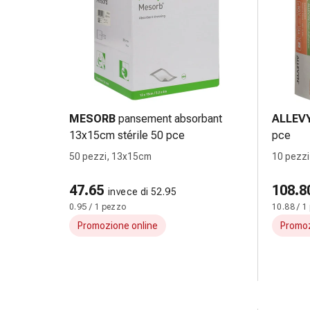
Suture
cutanee
adesive
e
colla
tissutale
Unguento
MESORB
pansement absorbant
ALLEV
vescicante
13x15cm stérile 50 pce
pce
Tamponi
medicali
50 pezzi, 13x15cm
10 pezz
Occhi
47.65
108.8
e
invece di 52.95
orecchie
0.95 / 1 pezzo
10.88 / 1
Igiene
Promozione online
Promoz
dell'orecchio
Dolore
all'orecchio
Gocce
oftalmiche