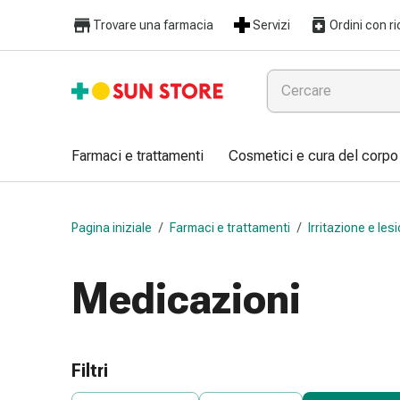
Farmaci
Trovare una farmacia
Servizi
Ordini con ri
e
trattamenti
Raffreddore
e
influenza
Caramelle
Farmaci e trattamenti
Cosmetici e cura del corpo
per
la
tosse
Pagina iniziale
/
Farmaci e trattamenti
/
Irritazione e les
Mal
di
gola
Medicazioni
Influenza
e
raffreddore
Tosse
Filtri
Inalatori