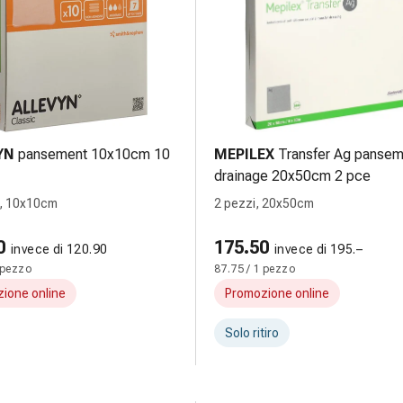
YN
pansement 10x10cm 10
MEPILEX
Transfer Ag pansem
drainage 20x50cm 2 pce
i, 10x10cm
2 pezzi, 20x50cm
0
175.50
invece di 120.90
invece di 195.–
 pezzo
87.75 / 1 pezzo
ione online
Promozione online
Solo ritiro