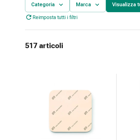
e
Categoria
Marca
Visualizza tut
accessori
Reimposta tutti i filtri
Doccia
nasale
Fazzoletti
per
517 articoli
il
viso
Raffreddore
Irritazione
e
lesioni
cutanee
Bende
elastiche
Compresse
piegate
Medicazioni
per