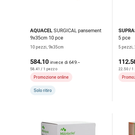
reti
tubolari
Materiali
di
medicazione
AQUACEL
SURGICAL pansement
SUPRA
Ustioni
9x35cm 10 pce
5 pce
e
10 pezzi, 9x35cm
5 pezzi,
scottature
Set
584.10
112.5
invece di 649.–
di
58.41 / 1 pezzo
22.50 / 1
ricambio
Promozione online
Promoz
Medicazioni
Unguenti
Solo ritiro
e
disinfezione
delle
ferite
Medicazioni
spray