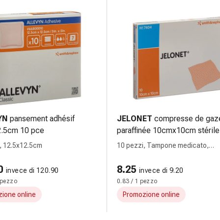
YN
pansement adhésif
JELONET
compresse de gaz
2.5cm 10 pce
paraffinée 10cmx10cm stérile
pce
, 12.5x12.5cm
10 pezzi, Tampone medicato,
10cmx10cm
0
8.25
invece di 120.90
invece di 9.20
 pezzo
0.83 / 1 pezzo
ione online
Promozione online