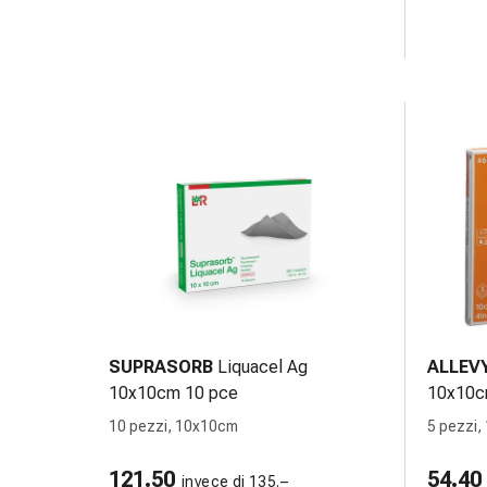
pelle
Naso
Stomaco
e
intestino
Diarrea
Emorroidi
Bruciore
di
stomaco
Nausea
e
vomito
Digestione,
SUPRASORB
Liquacel Ag
ALLEV
flatulenza
10x10cm 10 pce
10x10c
e
10 pezzi, 10x10cm
5 pezzi
gonfiore
Costipazione
121.50
54.40
Malattie
invece di 135.–