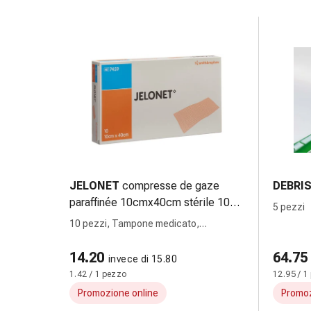
sanguigna
Cessazione
del
fumo
Vene
Coagulazione
del
sangue
Disturbi
cardiaci
e
nervosi
JELONET
compresse de gaze
DEBRI
Disturbi
paraffinée 10cmx40cm stérile 10
5 pezzi
memoria
pce
10 pezzi, Tampone medicato,
e
10cmx40cm
concentrazione
14.20
64.75
invece di 15.80
Allergie
1.42 / 1 pezzo
12.95 / 1
Antiallergico
Promozione online
Promoz
La