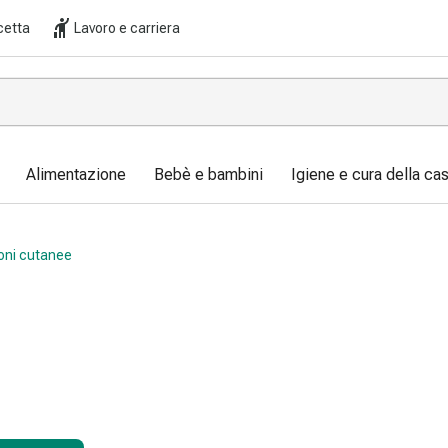
cetta
Lavoro e carriera
Alimentazione
Bebè e bambini
Igiene e cura della ca
ioni cutanee