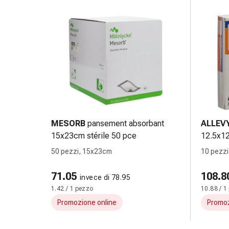
Infiammazione
oculare
Medicazioni
oftalmiche
Igiene
oculare
Cuore,
circolazione
e
vasi
MESORB
pansement absorbant
ALLEV
sanguigni
15x23cm stérile 50 pce
12.5x1
Cuore
50 pezzi, 15x23cm
10 pezzi
Calze
compressive
71.05
108.8
invece di 78.95
e
1.42 / 1 pezzo
10.88 / 1
di
Promozione online
Promoz
sostegno
Circolazione