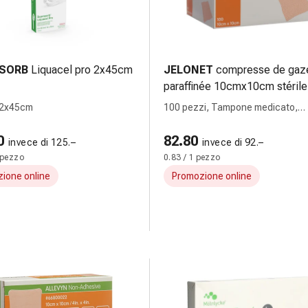
SORB
Liquacel pro 2x45cm
JELONET
compresse de gaz
paraffinée 10cmx10cm stérile
pce
 2x45cm
100 pezzi, Tampone medicato,
10cmx10cm
0
82.80
invece di 125.–
invece di 92.–
 pezzo
0.83 / 1 pezzo
ione online
Promozione online