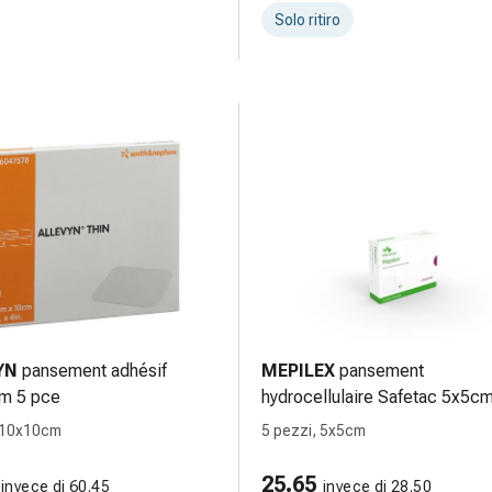
Solo ritiro
YN
pansement adhésif
MEPILEX
pansement
m 5 pce
hydrocellulaire Safetac 5x5c
silicone 5 pce
, 10x10cm
5 pezzi, 5x5cm
25.65
invece di 60.45
invece di 28.50