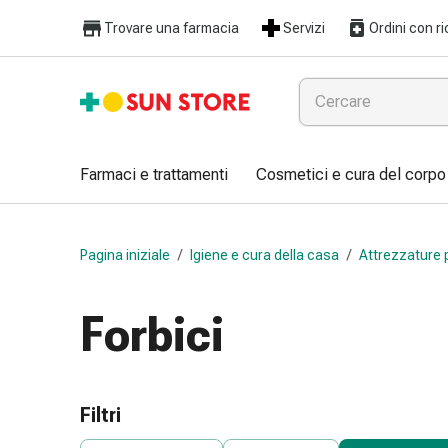
Farmaci
Trovare una farmacia
Servizi
Ordini con ri
e
trattamenti
Raffreddore
e
influenza
Caramelle
Farmaci e trattamenti
Cosmetici e cura del corpo
per
la
tosse
Pagina iniziale
/
Igiene e cura della casa
/
Attrezzature 
Mal
di
gola
Forbici
Influenza
e
raffreddore
Tosse
Filtri
Inalatori