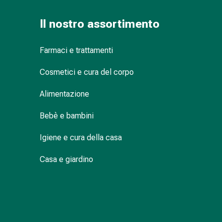
reti
tubolari
Il nostro assortimento
Materiali
di
medicazione
Farmaci e trattamenti
Ustioni
Cosmetici e cura del corpo
e
scottature
Alimentazione
Set
di
Bebè e bambini
ricambio
Medicazioni
Igiene e cura della casa
Unguenti
e
Casa e giardino
disinfezione
delle
ferite
Medicazioni
spray