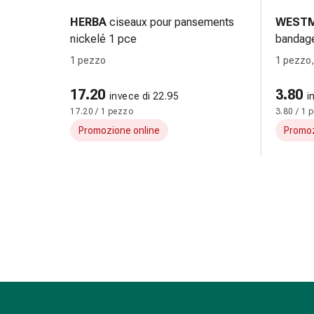
le
HERBA
ciseaux pour pansements
WEST
dita
nickelé 1 pce
bandag
Cerotti
1 pezzo
1 pezzo
di
fissaggio
17.20
3.80
Strisce
invece di 22.95
i
17.20 / 1 pezzo
3.80 / 1 
di
garza
Promozione online
Promoz
Bendaggi
compressivi
Cerotti
adesivi
Bende,
nastri
e
accessori
Bende
e