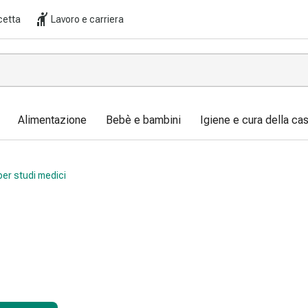
cetta
Lavoro e carriera
Alimentazione
Bebè e bambini
Igiene e cura della ca
per studi medici