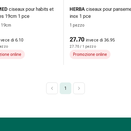
MED
ciseaux pour habits et
HERBA
ciseaux pour pansem
es 19cm 1 pce
inox 1 pce
, 19cm
1 pezzo
27.70
nvece di 6.10
invece di 36.95
pezzo
27.70 / 1 pezzo
ione online
Promozione online
1