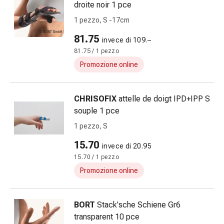
droite noir 1 pce
e
1 pezzo, S -17cm
prurito
Calli
81.75
invece di 109.–
e
81.75 / 1 pezzo
verruche
Promozione online
Micosi
di
unghie
CHRISOFIX
attelle de doigt IPD+IPP S
e
souple 1 pce
piedi
1 pezzo, S
Cicatrici
Pelle
15.70
invece di 20.95
secca
15.70 / 1 pezzo
Sudorazione
Promozione online
eccessiva
Impurità
della
BORT
Stack'sche Schiene Gr6
pelle
transparent 10 pce