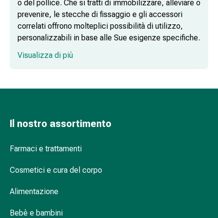
o del pollice. Che si tratti di immobilizzare, alleviare o
Infezione
prevenire, le stecche di fissaggio e gli accessori
Varicella
correlati offrono molteplici possibilità di utilizzo,
Metabolismo
personalizzabili in base alle Sue esigenze specifiche.
Osteoporosi
Immunosoppressori
Visualizza di più
Stecche e ortesi per dita: un supporto
Protezione
mirato per le dita
parassitaria
e
insetticida
Protezione
Ortesi per il pollice: protezione e stabilità
zanzare
Il nostro assortimento
per il pollice
e
zecche
Farmaci e trattamenti
Sverminazione
Stecca Quengel – Estensione passiva per
Pinzette
Cosmetici e cura del corpo
una migliore guarigione
per
Alimentazione
zecche
Medicamenti
Bebè e bambini
su