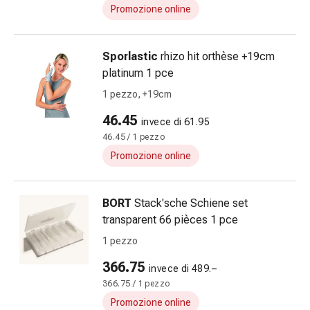
Suture
Promozione online
cutanee
adesive
Sporlastic
rhizo hit orthèse +19cm
e
platinum 1 pce
colla
tissutale
1 pezzo, +19cm
Unguento
46.45
invece di 61.95
vescicante
46.45 / 1 pezzo
Tamponi
medicali
Promozione online
Occhi
e
BORT
Stack'sche Schiene set
orecchie
transparent 66 pièces 1 pce
Igiene
dell'orecchio
1 pezzo
Dolore
366.75
invece di 489.–
all'orecchio
366.75 / 1 pezzo
Gocce
Promozione online
oftalmiche