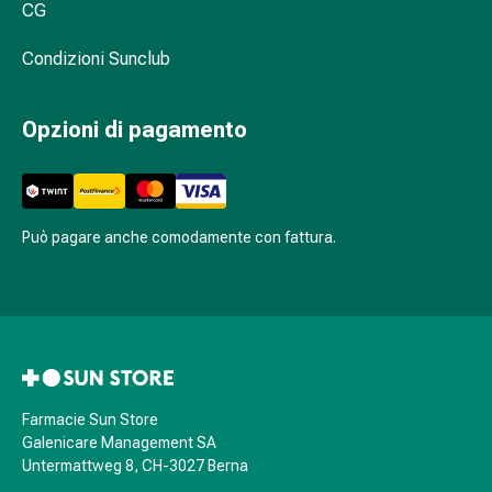
Sali
CG
minerali
Fortificanti
Condizioni Sunclub
Salute
orale
Opzioni di pagamento
e
dentale
Prevenzione
della
Può pagare anche comodamente con fattura.
carie
Bocca
secca
Antisettici
per
il
cavo
Farmacie Sun Store
orale
Galenicare Management SA
Afte
Untermattweg 8, CH-3027 Berna
e