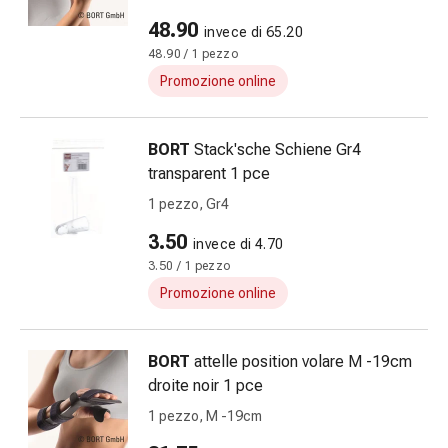
Schüssler
48.90
invece di 65.20
Prodotti
48.90 / 1 pezzo
spagirici
Medicine
Promozione online
antroposofiche
Vescica,
BORT
Stack'sche Schiene Gr4
reni
transparent 1 pce
e
prostata
1 pezzo, Gr4
Disturbi
3.50
invece di 4.70
urinari
3.50 / 1 pezzo
Prostata
Promozione online
Disturbi
ai
reni
BORT
attelle position volare M -19cm
e
droite noir 1 pce
alla
1 pezzo, M -19cm
vescica
Il