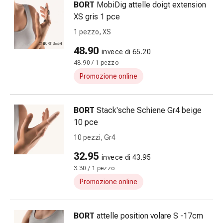
BORT
MobiDig attelle doigt extension
e
XS gris 1 pce
intestino
Diarrea
1 pezzo, XS
Emorroidi
48.90
invece di 65.20
Bruciore
48.90 / 1 pezzo
di
stomaco
Promozione online
Nausea
e
BORT
Stack'sche Schiene Gr4 beige
vomito
10 pce
Digestione,
flatulenza
10 pezzi, Gr4
e
32.95
invece di 43.95
gonfiore
3.30 / 1 pezzo
Costipazione
Promozione online
Malattie
della
pelle
BORT
attelle position volare S -17cm
Eczema