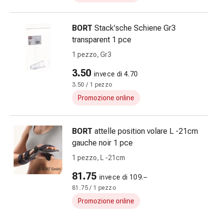
Infiammazione
oculare
BORT
Stack'sche Schiene Gr3
Medicazioni
transparent 1 pce
oftalmiche
1 pezzo, Gr3
Igiene
oculare
3.50
invece di 4.70
Cuore,
3.50 / 1 pezzo
circolazione
Promozione online
e
vasi
sanguigni
BORT
attelle position volare L -21cm
Cuore
gauche noir 1 pce
Calze
1 pezzo, L -21cm
compressive
e
81.75
invece di 109.–
di
81.75 / 1 pezzo
sostegno
Promozione online
Circolazione