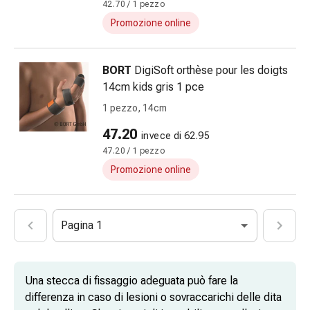
del
42.70 / 1 pezzo
calore
Promozione online
Stress,
sonno
e
BORT
DigiSoft orthèse pour les doigts
tranquillità
14cm kids gris 1 pce
Tranquillanti
1 pezzo, 14cm
Sbalzi
47.20
d'umore
invece di 62.95
Disturbi
47.20 / 1 pezzo
del
Promozione online
sonno
Russamento
Vie
Pagina 1
respiratorie
Preparati
nasali
Una stecca di fissaggio adeguata può fare la
Problemi
differenza in caso di lesioni o sovraccarichi delle dita
respiratori