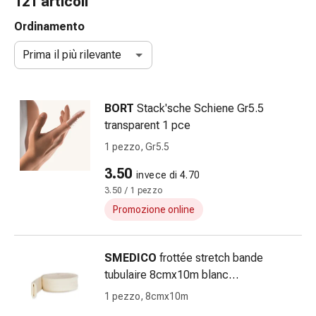
121 articoli
e
accessori
Ordinamento
Doccia
Prima il più rilevante
nasale
Fazzoletti
per
BORT
Stack'sche Schiene Gr5.5
il
transparent 1 pce
viso
Raffreddore
1 pezzo, Gr5.5
Irritazione
3.50
invece di 4.70
e
3.50 / 1 pezzo
lesioni
cutanee
Promozione online
Bende
elastiche
SMEDICO
frottée stretch bande
Compresse
tubulaire 8cmx10m blanc
piegate
circonférence 20-76cm sach 1 pce
Medicazioni
1 pezzo, 8cmx10m
per