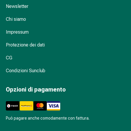
della
Newsletter
pelle
Chi siamo
Eczema
e
Impressum
prurito
Calli
Protezione dei dati
e
verruche
CG
Micosi
di
Condizioni Sunclub
unghie
e
Opzioni di pagamento
piedi
Cicatrici
Pelle
secca
Sudorazione
Può pagare anche comodamente con fattura.
eccessiva