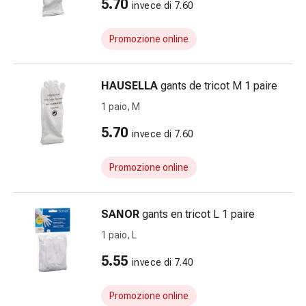
5.70
invece di 7.60
Infiammazione
oculare
Promozione online
Medicazioni
oftalmiche
Igiene
HAUSELLA
gants de tricot M 1 paire
oculare
1 paio, M
Cuore,
circolazione
5.70
invece di 7.60
e
vasi
Promozione online
sanguigni
Cuore
Calze
SANOR
gants en tricot L 1 paire
compressive
1 paio, L
e
di
5.55
invece di 7.40
sostegno
Circolazione
Promozione online