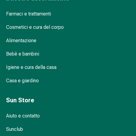
pelle
Guanti in tessuto come sottoguanti per gli
Naso
ambienti freddi
Farmaci e trattamenti
Stomaco
e
Cosmetici e cura del corpo
intestino
Guanti in tessuto per lavori delicati e per
Diarrea
Alimentazione
proteggere materiali sensibili
Emorroidi
Bebè e bambini
Bruciore
di
Igiene e cura della casa
stomaco
Nausea
Casa e giardino
e
vomito
Digestione,
Sun Store
flatulenza
e
Aiuto e contatto
gonfiore
Costipazione
Sunclub
Malattie