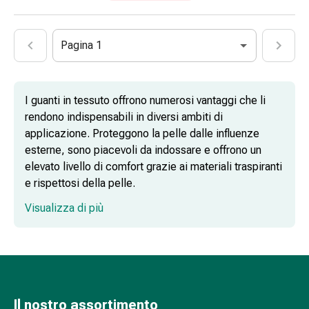
sanguigna
Cessazione
del
Pagina 1
fumo
Vene
Coagulazione
I guanti in tessuto offrono numerosi vantaggi che li
del
rendono indispensabili in diversi ambiti di
sangue
applicazione. Proteggono la pelle dalle influenze
Disturbi
esterne, sono piacevoli da indossare e offrono un
cardiaci
elevato livello di comfort grazie ai materiali traspiranti
e
e rispettosi della pelle.
nervosi
Disturbi
Visualizza di più
memoria
e
Guanti in tessuto: l'aiuto ideale per
concentrazione
indossare le calze compressive
Allergie
Antiallergico
La
Il nostro assortimento