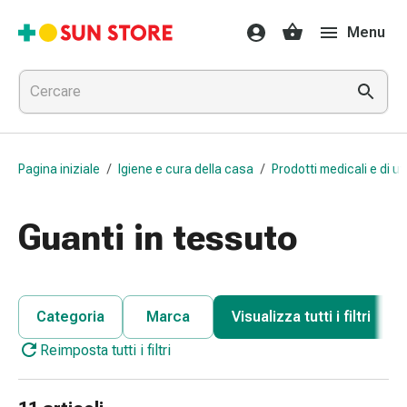
Farmaci
Menu
e
trattamenti
Raffreddore
e
influenza
Caramelle
Pagina iniziale
/
Igiene e cura della casa
/
Prodotti medicali e di uti
per
la
tosse
Guanti in tessuto
Mal
di
gola
Influenza
Categoria
Marca
Visualizza tutti i filtri
e
Reimposta tutti i filtri
raffreddore
Tosse
Inalatori