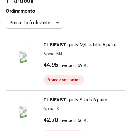
11 articoli
e
accessori
Ordinamento
Doccia
Prima il più rilevante
nasale
Fazzoletti
per
TUBIFAST
gants M/L adulte 6 paire
il
viso
6 paia, M/L
Raffreddore
44.95
invece di 59.95
Irritazione
e
lesioni
Promozione online
cutanee
Bende
TUBIFAST
gants S kids 6 paire
elastiche
Compresse
6 paia, S
piegate
42.70
invece di 56.95
Medicazioni
per