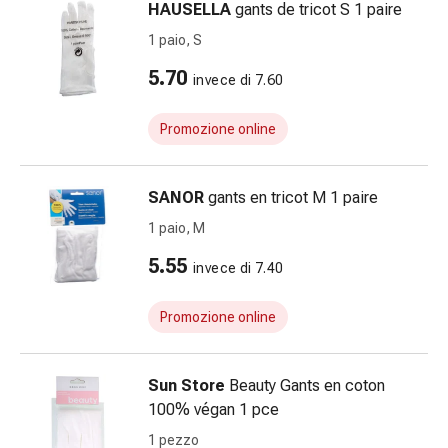
reti
HAUSELLA
gants de tricot S 1 paire
tubolari
1 paio, S
Materiali
di
5.70
invece di 7.60
medicazione
Ustioni
Promozione online
e
scottature
Set
SANOR
gants en tricot M 1 paire
di
1 paio, M
ricambio
5.55
Medicazioni
invece di 7.40
Unguenti
e
Promozione online
disinfezione
delle
Sun Store
Beauty Gants en coton
ferite
100% végan 1 pce
Medicazioni
spray
1 pezzo