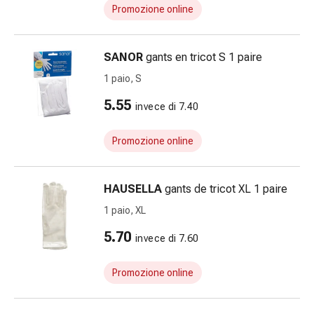
Promozione online
le
dita
Cerotti
SANOR
gants en tricot S 1 paire
di
1 paio, S
fissaggio
Strisce
5.55
invece di 7.40
di
garza
Promozione online
Bendaggi
compressivi
Cerotti
HAUSELLA
gants de tricot XL 1 paire
adesivi
1 paio, XL
Bende,
nastri
5.70
invece di 7.60
e
accessori
Promozione online
Bende
e