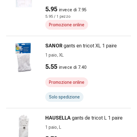
Suture
5.95
invece di 7.95
cutanee
5.95 / 1 pezzo
adesive
e
Promozione online
colla
tissutale
SANOR
gants en tricot XL 1 paire
Unguento
vescicante
1 paio, XL
Tamponi
5.55
invece di 7.40
medicali
Occhi
Promozione online
e
orecchie
Solo spedizione
Igiene
dell'orecchio
Dolore
HAUSELLA
gants de tricot L 1 paire
all'orecchio
1 paio, L
Gocce
oftalmiche