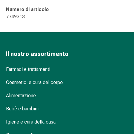
Suture
Numero di articolo
cutanee
7749313
adesive
e
colla
tissutale
Unguento
Il nostro assortimento
vescicante
Tamponi
medicali
Farmaci e trattamenti
Occhi
e
Cosmetici e cura del corpo
orecchie
Alimentazione
Igiene
dell'orecchio
Bebè e bambini
Dolore
all'orecchio
Igiene e cura della casa
Gocce
oftalmiche