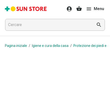
Farmaci
Menu
e
trattamenti
Raffreddore
e
influenza
Caramelle
Pagina iniziale
/
Igiene e cura della casa
/
Protezione dei piedi e de
per
la
tosse
Mal
di
gola
Influenza
e
raffreddore
Tosse
Inalatori