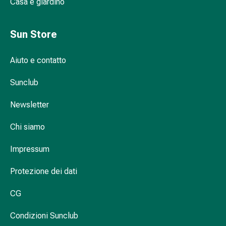
Casa e giardino
Infiammazione
oculare
Sun Store
Medicazioni
oftalmiche
Igiene
Aiuto e contatto
oculare
Cuore,
Sunclub
circolazione
Newsletter
e
vasi
Chi siamo
sanguigni
Cuore
Impressum
Calze
compressive
Protezione dei dati
e
di
CG
sostegno
Circolazione
Condizioni Sunclub