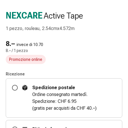
e
accessori
NEXCARE
Active Tape
Doccia
nasale
1 pezzo, rouleau, 2.54cmx4.572m
Fazzoletti
per
8.–
il
invece di 10.70
8.– / 1 pezzo
viso
Raffreddore
Promozione online
Irritazione
e
Ricezione
lesioni
cutanee
Spedizione postale
Bende
Ordine consegnato martedì.
elastiche
Spedizione: CHF 6.95
Compresse
(gratis per acquisti da CHF 40.–)
piegate
Medicazioni
per