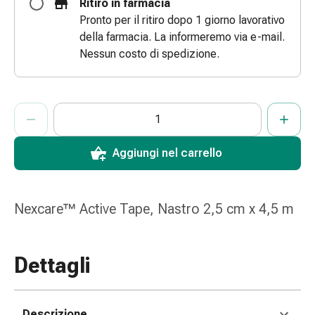
Ritiro in farmacia
le
Pronto per il ritiro dopo 1 giorno lavorativo
dita
della farmacia. La informeremo via e-mail.
Cerotti
Nessun costo di spedizione.
di
fissaggio
Strisce
ProductDetailPage.Aria.AddToCartQuantityControlInst
Indicare il numero di unità di questo articolo da aggiungere al c
Ha raggiunto la quantità massima ordinabile per questo articol
Al momento non abbiamo altre unità di questo articolo in mag
di
garza
Bendaggi
Aggiungi nel carrello
compressivi
Cerotti
adesivi
Nexcare™ Active Tape, Nastro 2,5 cm x 4,5 m
Bende,
nastri
e
Dettagli
accessori
Bende
e
Descrizione