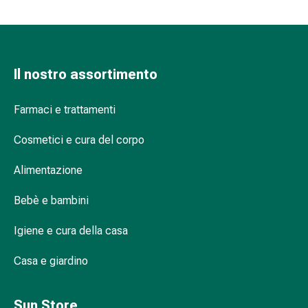
Suture
cutanee
adesive
e
Il nostro assortimento
colla
tissutale
Unguento
Farmaci e trattamenti
vescicante
Tamponi
Cosmetici e cura del corpo
medicali
Alimentazione
Occhi
e
Bebè e bambini
orecchie
Igiene
Igiene e cura della casa
dell'orecchio
Dolore
Casa e giardino
all'orecchio
Gocce
Sun Store
oftalmiche