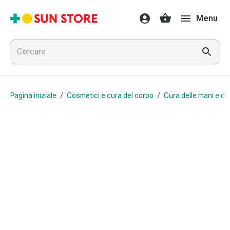
Farmaci
Menu
e
trattamenti
Raffreddore
e
influenza
Caramelle
Pagina iniziale
/
Cosmetici e cura del corpo
/
Cura delle mani e dei
per
la
tosse
Mal
di
gola
Influenza
e
raffreddore
Tosse
Inalatori