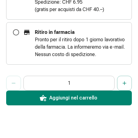
Spedizione: CHF 6.95
le
(gratis per acquisti da CHF 40.–)
dita
Cerotti
di
Ritiro in farmacia
fissaggio
Pronto per il ritiro dopo 1 giorno lavorativo
Strisce
della farmacia. La informeremo via e-mail.
di
Nessun costo di spedizione.
garza
Bendaggi
compressivi
ProductDetailPage.Aria.AddToCartQuantityControlInst
Indicare il numero di unità di questo articolo da aggiungere al c
Ha raggiunto la quantità massima ordinabile per questo articol
Al momento non abbiamo altre unità di questo articolo in mag
Cerotti
adesivi
Bende,
Aggiungi nel carrello
nastri
e
accessori
Bende
e