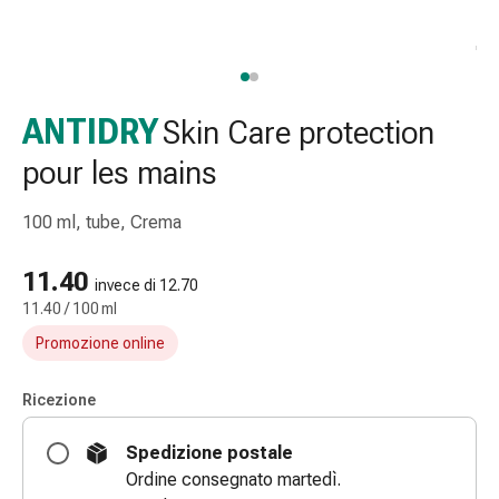
e
accessori
Doccia
nasale
Fazzoletti
ANTIDRY
Skin Care protection
per
pour les mains
il
viso
100 ml, tube, Crema
Raffreddore
Irritazione
11.40
e
invece di 12.70
lesioni
11.40 / 100 ml
cutanee
Promozione online
Bende
elastiche
Ricezione
Compresse
piegate
Spedizione postale
Medicazioni
Ordine consegnato martedì.
per