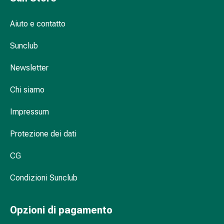
Infiammazione
oculare
Aiuto e contatto
Medicazioni
oftalmiche
Sunclub
Igiene
Newsletter
oculare
Cuore,
Chi siamo
circolazione
e
Impressum
vasi
sanguigni
Protezione dei dati
Cuore
Calze
CG
compressive
e
Condizioni Sunclub
di
sostegno
Opzioni di pagamento
Circolazione