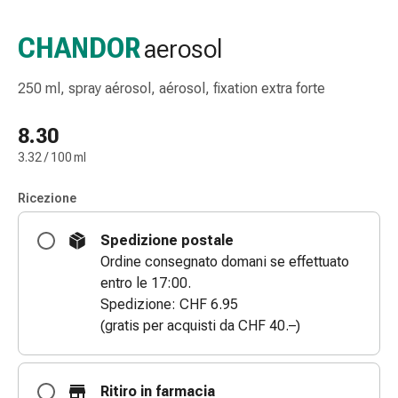
e
accessori
CHANDOR
aerosol
Doccia
nasale
250 ml, spray aérosol, aérosol, fixation extra forte
Fazzoletti
per
8.30
il
3.32 / 100 ml
viso
Raffreddore
Ricezione
Irritazione
e
Spedizione postale
lesioni
Ordine consegnato domani se effettuato
cutanee
entro le 17:00.
Bende
Spedizione: CHF 6.95
elastiche
(gratis per acquisti da CHF 40.–)
Compresse
piegate
Medicazioni
Ritiro in farmacia
per