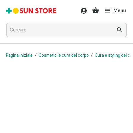
Farmaci
Menu
e
trattamenti
Raffreddore
e
influenza
Caramelle
Pagina iniziale
/
Cosmetici e cura del corpo
/
Cura e styling dei cap
per
la
tosse
Mal
di
gola
Influenza
e
raffreddore
Tosse
Inalatori