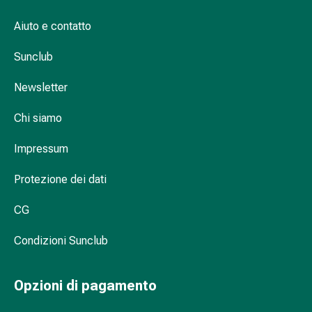
sanguigna
Cessazione
Aiuto e contatto
del
fumo
Sunclub
Vene
Disturbi
Newsletter
cardiaci
Chi siamo
e
nervosi
Impressum
Disturbi
memoria
Protezione dei dati
e
concentrazione
CG
Allergie
Antiallergico
Condizioni Sunclub
La
pelle
Opzioni di pagamento
Naso
Stomaco