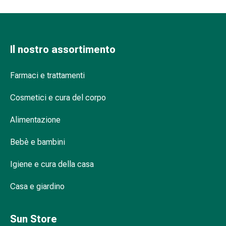
Infiammazione
oculare
Medicazioni
oftalmiche
Il nostro assortimento
Igiene
oculare
Farmaci e trattamenti
Cuore,
circolazione
Cosmetici e cura del corpo
e
vasi
Alimentazione
sanguigni
Bebè e bambini
Cuore
Calze
Igiene e cura della casa
compressive
e
Casa e giardino
di
sostegno
Circolazione
Sun Store