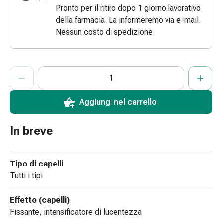
Pronto per il ritiro dopo 1 giorno lavorativo
le
della farmacia. La informeremo via e-mail.
dita
Nessun costo di spedizione.
Cerotti
di
fissaggio
ProductDetailPage.Aria.AddToCartQuantityControlInst
Strisce
Indicare il numero di unità di questo articolo da aggiungere al c
Ha raggiunto la quantità massima ordinabile per questo articol
Al momento non abbiamo altre unità di questo articolo in mag
di
garza
Aggiungi nel carrello
Bendaggi
compressivi
Cerotti
In breve
adesivi
Bende,
Tipo di capelli
nastri
tutti i tipi
e
accessori
Bende
Effetto (capelli)
e
fissante, intensificatore di lucentezza