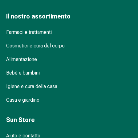
Infiammazione
oculare
Il nostro assortimento
Medicazioni
oftalmiche
Farmaci e trattamenti
Igiene
oculare
Cosmetici e cura del corpo
Cuore,
circolazione
Alimentazione
e
vasi
Bebè e bambini
sanguigni
Igiene e cura della casa
Cuore
Calze
Casa e giardino
compressive
e
di
Sun Store
sostegno
Circolazione
Aiuto e contatto