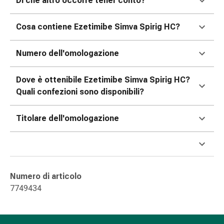
Di che altro occorre tener conto?
Suture
cutanee
Cosa contiene Ezetimibe Simva Spirig HC?
adesive
e
colla
Numero dell'omologazione
tissutale
Unguento
Dove è ottenibile Ezetimibe Simva Spirig HC?
vescicante
Quali confezioni sono disponibili?
Tamponi
medicali
Titolare dell'omologazione
Occhi
e
orecchie
Igiene
dell'orecchio
Numero di articolo
Dolore
7749434
all'orecchio
Gocce
oftalmiche