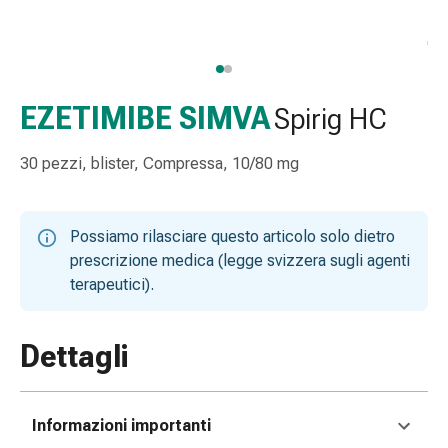
e
accessori
Doccia
nasale
Fazzoletti
EZETIMIBE SIMVA
Spirig HC
per
il
30 pezzi, blister, Compressa, 10/80 mg
viso
Raffreddore
Irritazione
Possiamo rilasciare questo articolo solo dietro
e
prescrizione medica (legge svizzera sugli agenti
lesioni
terapeutici).
cutanee
Bende
elastiche
Dettagli
Compresse
piegate
Medicazioni
Informazioni importanti
per