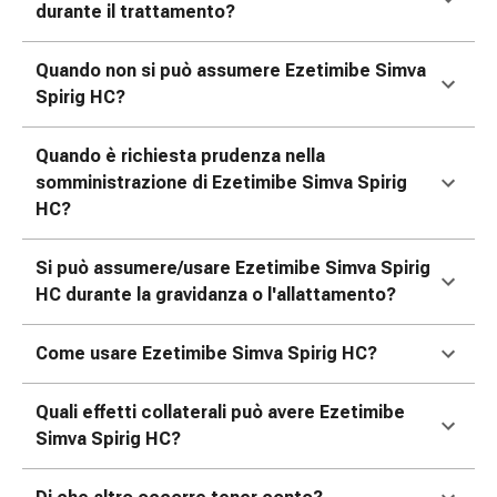
reti
durante il trattamento?
tubolari
Materiali
Quando non si può assumere Ezetimibe Simva
di
Spirig HC?
medicazione
Ustioni
Quando è richiesta prudenza nella
e
somministrazione di Ezetimibe Simva Spirig
scottature
HC?
Set
di
Si può assumere/usare Ezetimibe Simva Spirig
ricambio
HC durante la gravidanza o l'allattamento?
Medicazioni
Unguenti
e
Come usare Ezetimibe Simva Spirig HC?
disinfezione
delle
Quali effetti collaterali può avere Ezetimibe
ferite
Simva Spirig HC?
Medicazioni
spray