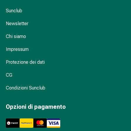
sanguigna
Cessazione
Sunclub
del
fumo
Newsletter
Vene
Coagulazione
Chi siamo
del
Impressum
sangue
Disturbi
Protezione dei dati
cardiaci
e
CG
nervosi
Disturbi
Condizioni Sunclub
memoria
e
concentrazione
Opzioni di pagamento
Allergie
Antiallergico
La