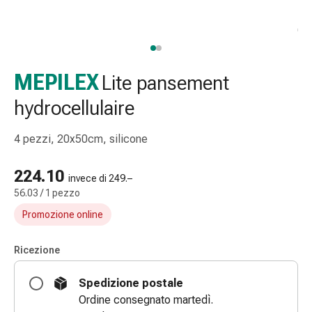
e
accessori
Doccia
nasale
Fazzoletti
MEPILEX
Lite pansement
per
hydrocellulaire
il
viso
4 pezzi, 20x50cm, silicone
Raffreddore
Irritazione
224.10
e
invece di 249.–
lesioni
56.03 / 1 pezzo
cutanee
Promozione online
Bende
elastiche
Ricezione
Compresse
piegate
Spedizione postale
Medicazioni
Ordine consegnato martedì.
per