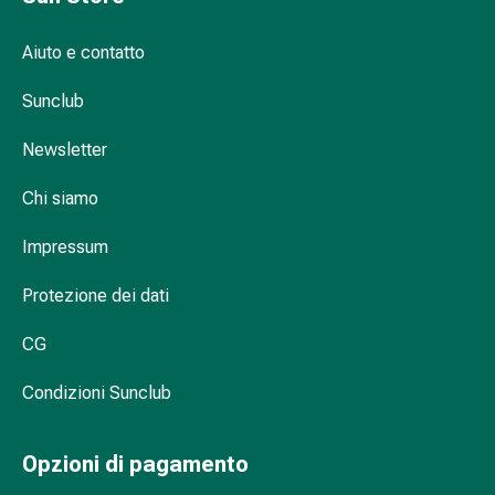
Infiammazione
oculare
Aiuto e contatto
Medicazioni
oftalmiche
Sunclub
Igiene
Newsletter
oculare
Cuore,
Chi siamo
circolazione
e
Impressum
vasi
sanguigni
Protezione dei dati
Cuore
Calze
CG
compressive
e
Condizioni Sunclub
di
sostegno
Opzioni di pagamento
Circolazione