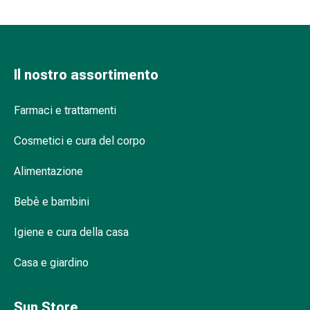
Suture
cutanee
adesive
e
Il nostro assortimento
colla
tissutale
Unguento
Farmaci e trattamenti
vescicante
Tamponi
Cosmetici e cura del corpo
medicali
Alimentazione
Occhi
e
Bebè e bambini
orecchie
Igiene
Igiene e cura della casa
dell'orecchio
Dolore
Casa e giardino
all'orecchio
Gocce
Sun Store
oftalmiche