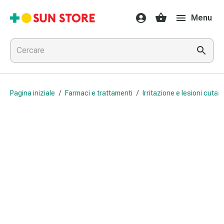
Farmaci
Menu
e
trattamenti
Raffreddore
e
influenza
Caramelle
Pagina iniziale
/
Farmaci e trattamenti
/
Irritazione e lesioni cutan
per
la
tosse
Mal
di
gola
Influenza
e
raffreddore
Tosse
Inalatori