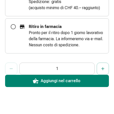
Spedizione: gratis
le
(acquisto minimo di CHF 40.– raggiunto)
dita
Cerotti
di
Ritiro in farmacia
fissaggio
Pronto per il ritiro dopo 1 giorno lavorativo
Strisce
della farmacia. La informeremo via e-mail.
di
Nessun costo di spedizione.
garza
Bendaggi
compressivi
ProductDetailPage.Aria.AddToCartQuantityControlInst
Indicare il numero di unità di questo articolo da aggiungere al c
Ha raggiunto la quantità massima ordinabile per questo articol
Al momento non abbiamo altre unità di questo articolo in mag
Cerotti
adesivi
Bende,
Aggiungi nel carrello
nastri
e
accessori
Bende
e