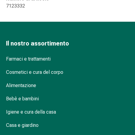
Suture
7123332
cutanee
adesive
e
colla
tissutale
Il nostro assortimento
Unguento
vescicante
Farmaci e trattamenti
Tamponi
medicali
Cosmetici e cura del corpo
Occhi
e
Alimentazione
orecchie
Igiene
Bebè e bambini
dell'orecchio
Dolore
Igiene e cura della casa
all'orecchio
Casa e giardino
Gocce
oftalmiche