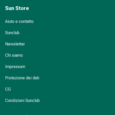
Infiammazione
Sun Store
oculare
Medicazioni
Aiuto e contatto
oftalmiche
Igiene
Sunclub
oculare
Cuore,
Newsletter
circolazione
e
Chi siamo
vasi
sanguigni
Impressum
Cuore
Protezione dei dati
Calze
compressive
CG
e
di
Condizioni Sunclub
sostegno
Circolazione