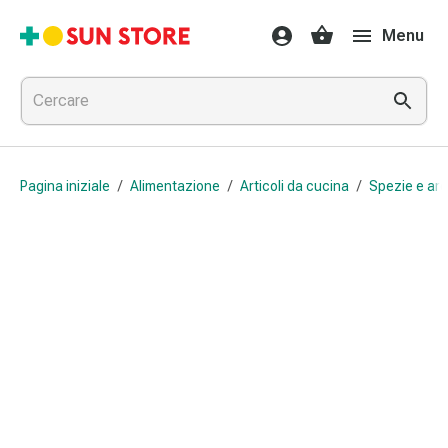
Farmaci
Menu
e
trattamenti
Raffreddore
e
influenza
Caramelle
Pagina iniziale
/
Alimentazione
/
Articoli da cucina
/
Spezie e ar
per
la
tosse
Mal
di
gola
Influenza
e
raffreddore
Tosse
Inalatori