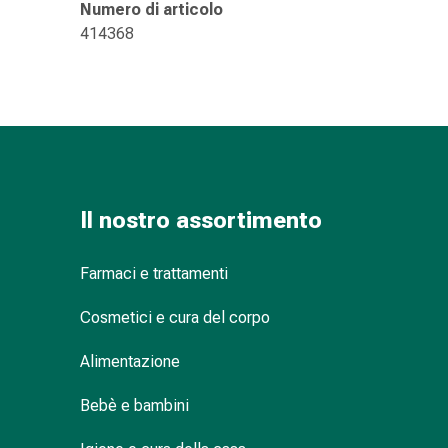
Numero di articolo
Infiammazione
414368
oculare
Medicazioni
oftalmiche
Igiene
oculare
Cuore,
circolazione
e
Il nostro assortimento
vasi
sanguigni
Farmaci e trattamenti
Cuore
Calze
Cosmetici e cura del corpo
compressive
e
Alimentazione
di
sostegno
Bebè e bambini
Circolazione