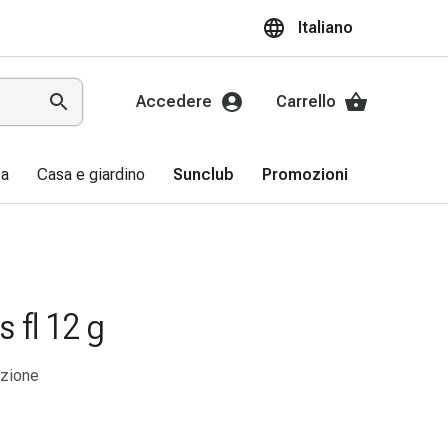
Italiano
Accedere
Carrello
sa
Casa e giardino
Sunclub
Promozioni
s fl 12 g
uzione