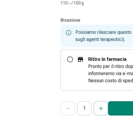
110.– / 100 g
Ricezione
Possiamo rilasciare questo 
sugli agenti terapeutici).
Ritiro in farmacia
Pronto per il ritiro do
informeremo via e-mai
Nessun costo di sped
ProductDetailPage.Aria.Add
Indicare il numero di unità di questo
Ha raggiunto la quantità massima or
Al momento non abbiamo altre unità