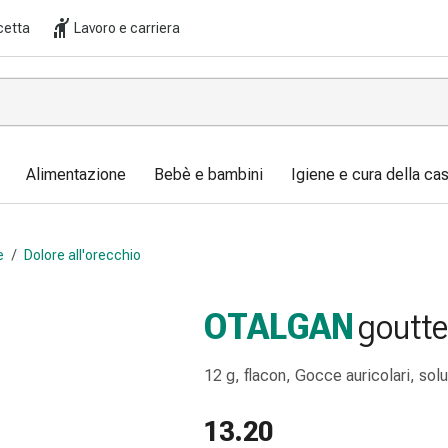
cetta
Lavoro e carriera
Alimentazione
Bebè e bambini
Igiene e cura della ca
e
/
Dolore all'orecchio
OTALGAN
goutte
12 g, flacon, Gocce auricolari, sol
13.20