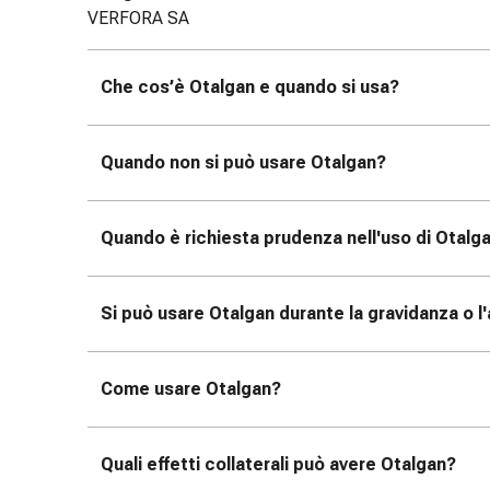
reti
VERFORA SA
tubolari
Materiali
di
Che cos’è Otalgan e quando si usa?
medicazione
Ustioni
e
Quando non si può usare Otalgan?
scottature
Set
Quando è richiesta prudenza nell'uso di Otalg
di
ricambio
Medicazioni
Si può usare Otalgan durante la gravidanza o l
Unguenti
e
disinfezione
Come usare Otalgan?
delle
ferite
Medicazioni
Quali effetti collaterali può avere Otalgan?
spray