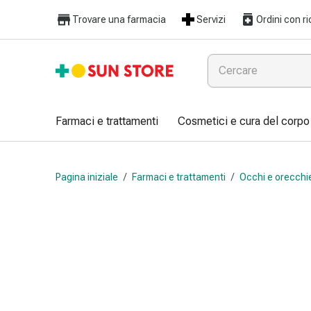
Farmaci
Trovare una farmacia
Servizi
Ordini con ri
e
trattamenti
Raffreddore
e
influenza
Caramelle
Farmaci e trattamenti
Cosmetici e cura del corpo
per
la
tosse
Pagina iniziale
/
Farmaci e trattamenti
/
Occhi e orecchi
Mal
di
gola
Influenza
e
raffreddore
Tosse
Inalatori