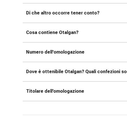
Suture
cutanee
Di che altro occorre tener conto?
adesive
e
colla
Cosa contiene Otalgan?
tissutale
Unguento
vescicante
Numero dell'omologazione
Tamponi
medicali
Occhi
Dove è ottenibile Otalgan? Quali confezioni so
e
orecchie
Titolare dell’omologazione
Igiene
dell'orecchio
Dolore
all'orecchio
Gocce
oftalmiche