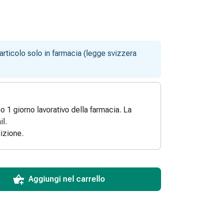
articolo solo in farmacia (legge svizzera
po 1 giorno lavorativo della farmacia. La
l.
izione.
ToCartQuantityControlInstruction
 articolo da aggiungere al carrello.
dinabile per questo articolo.
 di questo articolo in magazzino.
Aggiungi nel carrello