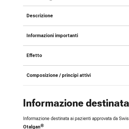
le
dita
Descrizione
Cerotti
di
fissaggio
Informazioni importanti
Strisce
di
garza
Effetto
Bendaggi
compressivi
Cerotti
Composizione / principi attivi
adesivi
Bende,
nastri
Informazione destinata 
e
accessori
Bende
Informazione destinata ai pazienti approvata da Sw
e
®
Otalgan