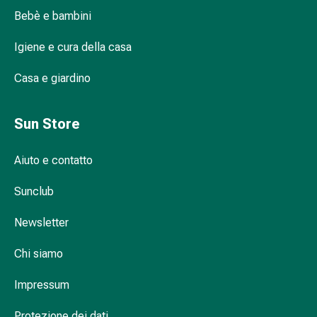
sanguigna
Bebè e bambini
Cessazione
del
Igiene e cura della casa
fumo
Vene
Casa e giardino
Coagulazione
del
sangue
Sun Store
Disturbi
cardiaci
Aiuto e contatto
e
nervosi
Sunclub
Disturbi
Newsletter
memoria
e
Chi siamo
concentrazione
Allergie
Impressum
Antiallergico
La
Protezione dei dati