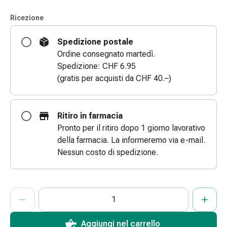
le
Ricezione
dita
Cerotti
Spedizione postale
di
Ordine consegnato martedì.
fissaggio
Spedizione: CHF 6.95
Strisce
(gratis per acquisti da CHF 40.–)
di
garza
Bendaggi
Ritiro in farmacia
compressivi
Pronto per il ritiro dopo 1 giorno lavorativo
Cerotti
della farmacia. La informeremo via e-mail.
adesivi
Nessun costo di spedizione.
Bende,
nastri
e
ProductDetailPage.Aria.AddToCartQuantityControlInst
Indicare il numero di unità di questo articolo da aggiungere al c
Ha raggiunto la quantità massima ordinabile per questo articol
Al momento non abbiamo altre unità di questo articolo in mag
accessori
Bende
e
Aggiungi nel carrello