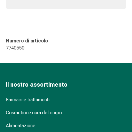
Infiammazione
oculare
Medicazioni
oftalmiche
Igiene
Numero di articolo
oculare
7740550
Cuore,
circolazione
e
vasi
sanguigni
Cuore
Il nostro assortimento
Calze
compressive
Farmaci e trattamenti
e
di
Cosmetici e cura del corpo
sostegno
Alimentazione
Circolazione