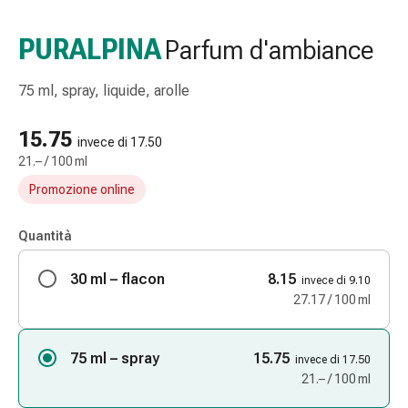
e
accessori
PURALPINA
Parfum d'ambiance
Doccia
nasale
75 ml, spray, liquide, arolle
Fazzoletti
per
15.75
il
invece di 17.50
21.– / 100 ml
viso
Raffreddore
Promozione online
Irritazione
e
Quantità
lesioni
cutanee
30 ml – flacon
8.15
invece di 9.10
Bende
27.17 / 100 ml
elastiche
Compresse
75 ml – spray
15.75
piegate
invece di 17.50
21.– / 100 ml
Medicazioni
per