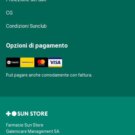
pelle
Naso
CG
Stomaco
e
Condizioni Sunclub
intestino
Diarrea
Opzioni di pagamento
Emorroidi
Bruciore
di
stomaco
Può pagare anche comodamente con fattura.
Nausea
e
vomito
Digestione,
flatulenza
e
gonfiore
Farmacie Sun Store
Costipazione
Galenicare Management SA
Malattie