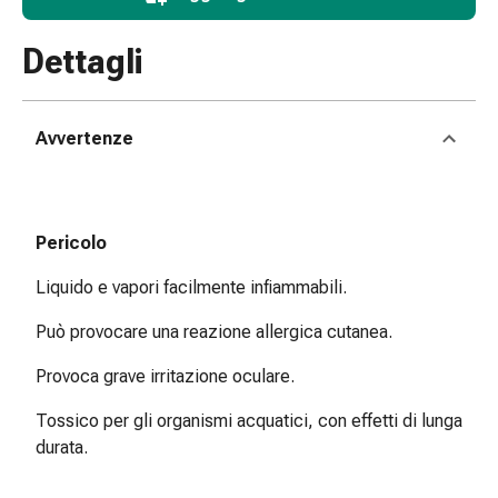
reti
tubolari
Dettagli
Materiali
di
medicazione
Ustioni
Avvertenze
e
scottature
Set
Pericolo
di
ricambio
Liquido e vapori facilmente infiammabili.
Medicazioni
Unguenti
Può provocare una reazione allergica cutanea.
e
Provoca grave irritazione oculare.
disinfezione
delle
Tossico per gli organismi acquatici, con effetti di lunga
ferite
durata.
Medicazioni
spray