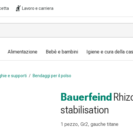
cetta
Lavoro e carriera
Alimentazione
Bebè e bambini
Igiene e cura della ca
ghie e supporti
/
Bendaggi per il polso
Bauerfeind
Rhiz
stabilisation
1 pezzo, Gr2, gauche titane