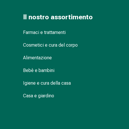
Suture
cutanee
Il nostro assortimento
adesive
e
colla
Farmaci e trattamenti
tissutale
Unguento
Cosmetici e cura del corpo
vescicante
Alimentazione
Tamponi
medicali
Bebè e bambini
Occhi
e
Igiene e cura della casa
orecchie
Igiene
Casa e giardino
dell'orecchio
Dolore
all'orecchio
Gocce
oftalmiche