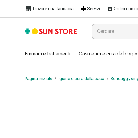
Farmaci
Trovare una farmacia
Servizi
Ordini con ri
e
trattamenti
Raffreddore
e
influenza
Caramelle
Farmaci e trattamenti
Cosmetici e cura del corpo
per
la
tosse
Pagina iniziale
/
Igiene e cura della casa
/
Bendaggi, cin
Mal
di
gola
Influenza
e
raffreddore
Tosse
Inalatori