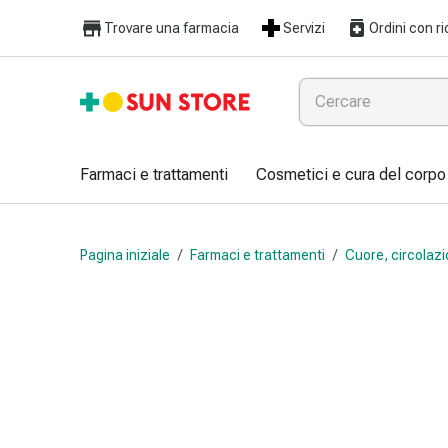
Farmaci
Trovare una farmacia
Servizi
Ordini con ri
e
trattamenti
Raffreddore
e
influenza
Caramelle
Farmaci e trattamenti
Cosmetici e cura del corpo
per
la
tosse
Pagina iniziale
/
Farmaci e trattamenti
/
Cuore, circolazi
Mal
di
gola
Influenza
e
raffreddore
Tosse
Inalatori