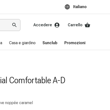
Italiano
Accedere
Carrello
sa
Casa e giardino
Sunclub
Promozioni
ial Comfortable A-D
sive noppée caramel