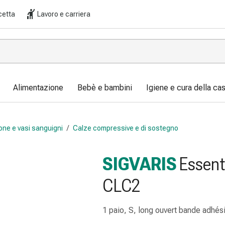
cetta
Lavoro e carriera
Alimentazione
Bebè e bambini
Igiene e cura della ca
one e vasi sanguigni
/
Calze compressive e di sostegno
SIGVARIS
Essent
CLC2
1 paio, S, long ouvert bande adhé