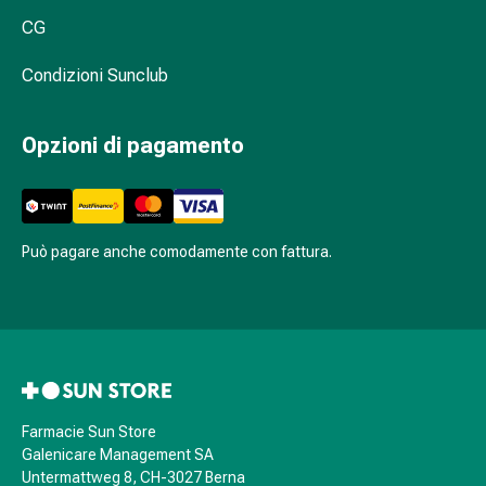
sanguigna
CG
Cessazione
del
Condizioni Sunclub
fumo
Vene
Disturbi
Opzioni di pagamento
cardiaci
e
nervosi
Disturbi
Può pagare anche comodamente con fattura.
memoria
e
concentrazione
Allergie
Antiallergico
La
pelle
Farmacie Sun Store
Naso
Galenicare Management SA
Stomaco
Untermattweg 8, CH-3027 Berna