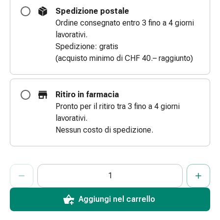
le
Spedizione postale
dita
Ordine consegnato entro 3 fino a 4 giorni
Cerotti
lavorativi.
di
Spedizione: gratis
fissaggio
(acquisto minimo di CHF 40.– raggiunto)
Strisce
di
garza
Ritiro in farmacia
Bendaggi
Pronto per il ritiro tra 3 fino a 4 giorni
compressivi
lavorativi.
Cerotti
Nessun costo di spedizione.
adesivi
Bende,
nastri
ProductDetailPage.Aria.AddToCartQuantityControlInst
Indicare il numero di unità di questo articolo da aggiungere al c
Ha raggiunto la quantità massima ordinabile per questo articol
Al momento non abbiamo altre unità di questo articolo in mag
e
accessori
Bende
Aggiungi nel carrello
e