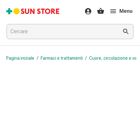
Farmaci
Menu
e
trattamenti
Raffreddore
e
influenza
Caramelle
Pagina iniziale
/
Farmaci e trattamenti
/
Cuore, circolazione e vas
per
la
tosse
Mal
di
gola
Influenza
e
raffreddore
Tosse
Inalatori