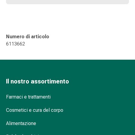
Suture
cutanee
adesive
e
colla
Numero di articolo
tissutale
6113662
Unguento
vescicante
Tamponi
medicali
Occhi
Il nostro assortimento
e
orecchie
Farmaci e trattamenti
Igiene
dell'orecchio
Cosmetici e cura del corpo
Dolore
all'orecchio
Alimentazione
Gocce
oftalmiche