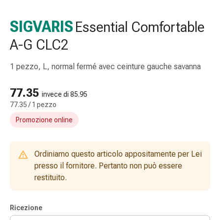
e
accessori
SIGVARIS
Essential Comfortable
Doccia
A-G CLC2
nasale
Fazzoletti
per
1 pezzo, L, normal fermé avec ceinture gauche savanna
il
viso
77.35
invece di 85.95
Raffreddore
77.35 / 1 pezzo
Irritazione
Promozione online
e
lesioni
cutanee
Ordiniamo questo articolo appositamente per Lei
Bende
presso il fornitore. Pertanto non può essere
elastiche
restituito.
Compresse
piegate
Medicazioni
Ricezione
per