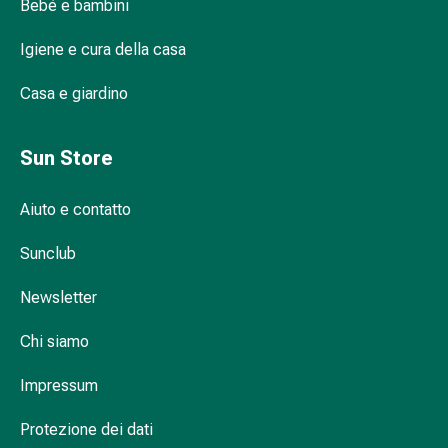
Bebè e bambini
Infiammazione
oculare
Igiene e cura della casa
Medicazioni
oftalmiche
Casa e giardino
Igiene
oculare
Sun Store
Cuore,
circolazione
Aiuto e contatto
e
vasi
Sunclub
sanguigni
Cuore
Newsletter
Calze
compressive
Chi siamo
e
di
Impressum
sostegno
Circolazione
Protezione dei dati