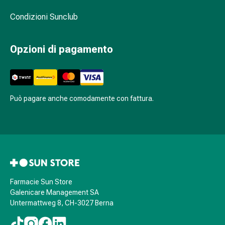
sanguigna
Cessazione
Condizioni Sunclub
del
fumo
Opzioni di pagamento
Vene
Coagulazione
del
sangue
Disturbi
Può pagare anche comodamente con fattura.
cardiaci
e
nervosi
Disturbi
memoria
e
concentrazione
Farmacie Sun Store
Galenicare Management SA
Allergie
Untermattweg 8, CH-3027 Berna
Antiallergico
La