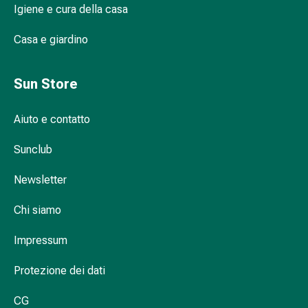
Igiene e cura della casa
Infiammazione
oculare
Casa e giardino
Medicazioni
oftalmiche
Igiene
Sun Store
oculare
Cuore,
Aiuto e contatto
circolazione
e
Sunclub
vasi
sanguigni
Newsletter
Cuore
Chi siamo
Calze
compressive
Impressum
e
di
Protezione dei dati
sostegno
Circolazione
CG