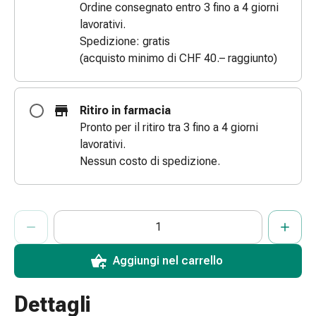
Ordine consegnato entro 3 fino a 4 giorni
le
lavorativi.
dita
Spedizione: gratis
Cerotti
(acquisto minimo di CHF 40.– raggiunto)
di
fissaggio
Strisce
Ritiro in farmacia
di
Pronto per il ritiro tra 3 fino a 4 giorni
garza
lavorativi.
Bendaggi
Nessun costo di spedizione.
compressivi
Cerotti
adesivi
ProductDetailPage.Aria.AddToCartQuantityControlInst
Indicare il numero di unità di questo articolo da aggiungere al c
Ha raggiunto la quantità massima ordinabile per questo articol
Al momento non abbiamo altre unità di questo articolo in mag
Bende,
nastri
e
Aggiungi nel carrello
accessori
Bende
Dettagli
e