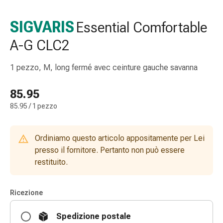
e
accessori
SIGVARIS
Essential Comfortable
Doccia
A-G CLC2
nasale
Fazzoletti
per
1 pezzo, M, long fermé avec ceinture gauche savanna
il
viso
85.95
Raffreddore
85.95 / 1 pezzo
Irritazione
e
lesioni
Ordiniamo questo articolo appositamente per Lei
cutanee
presso il fornitore. Pertanto non può essere
Bende
restituito.
elastiche
Compresse
Ricezione
piegate
Medicazioni
Spedizione postale
per