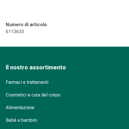
Suture
cutanee
adesive
e
Numero di articolo
colla
6113633
tissutale
Unguento
vescicante
Tamponi
medicali
Il nostro assortimento
Occhi
e
Farmaci e trattamenti
orecchie
Igiene
Cosmetici e cura del corpo
dell'orecchio
Dolore
Alimentazione
all'orecchio
Bebè e bambini
Gocce
oftalmiche