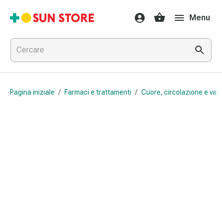
Farmaci
Menu
e
trattamenti
Raffreddore
e
influenza
Caramelle
Pagina iniziale
/
Farmaci e trattamenti
/
Cuore, circolazione e vas
per
la
tosse
Mal
di
gola
Influenza
e
raffreddore
Tosse
Inalatori