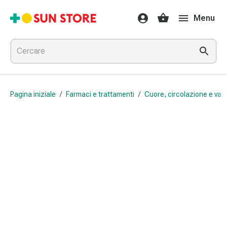
Farmaci
Menu
e
trattamenti
Raffreddore
e
influenza
Caramelle
Pagina iniziale
/
Farmaci e trattamenti
/
Cuore, circolazione e vas
per
la
tosse
Mal
di
gola
Influenza
e
raffreddore
Tosse
Inalatori