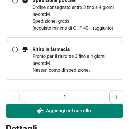
Spedizione postale
le
Ordine consegnato entro 3 fino a 4 giorni
dita
lavorativi.
Cerotti
Spedizione: gratis
di
(acquisto minimo di CHF 40.– raggiunto)
fissaggio
Strisce
di
Ritiro in farmacia
garza
Pronto per il ritiro tra 3 fino a 4 giorni
Bendaggi
lavorativi.
compressivi
Nessun costo di spedizione.
Cerotti
adesivi
Bende,
ProductDetailPage.Aria.AddToCartQuantityControlInst
Indicare il numero di unità di questo articolo da aggiungere al c
Ha raggiunto la quantità massima ordinabile per questo articol
Al momento non abbiamo altre unità di questo articolo in mag
nastri
e
accessori
Aggiungi nel carrello
Bende
e
Dettagli