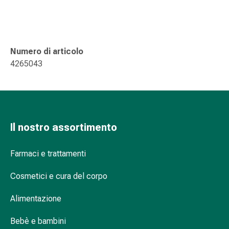
Suture
cutanee
adesive
e
Numero di articolo
colla
4265043
tissutale
Unguento
vescicante
Tamponi
medicali
Il nostro assortimento
Occhi
e
orecchie
Farmaci e trattamenti
Igiene
Cosmetici e cura del corpo
dell'orecchio
Dolore
Alimentazione
all'orecchio
Gocce
Bebè e bambini
oftalmiche