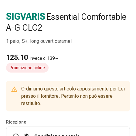
e
accessori
SIGVARIS
Essential Comfortable
Doccia
A-G CLC2
nasale
Fazzoletti
per
1 paio, S+, long ouvert caramel
il
viso
125.10
invece di 139.–
Raffreddore
Promozione online
Irritazione
e
lesioni
Ordiniamo questo articolo appositamente per Lei
cutanee
presso il fornitore. Pertanto non può essere
Bende
restituito.
elastiche
Compresse
piegate
Ricezione
Medicazioni
per