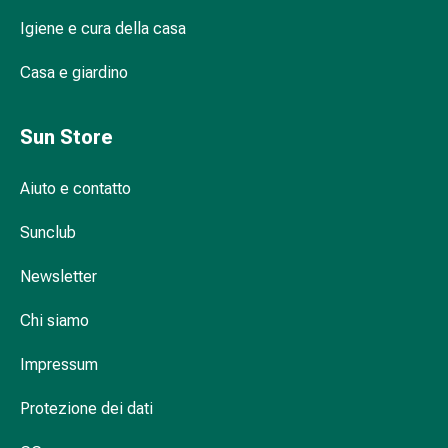
Infiammazione
Igiene e cura della casa
oculare
Medicazioni
Casa e giardino
oftalmiche
Igiene
Sun Store
oculare
Cuore,
circolazione
Aiuto e contatto
e
Sunclub
vasi
sanguigni
Newsletter
Cuore
Calze
Chi siamo
compressive
e
Impressum
di
sostegno
Protezione dei dati
Circolazione