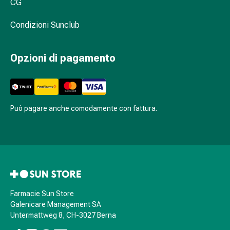
sanguigna
CG
Cessazione
Condizioni Sunclub
del
fumo
Vene
Opzioni di pagamento
Coagulazione
del
sangue
Disturbi
Può pagare anche comodamente con fattura.
cardiaci
e
nervosi
Disturbi
memoria
e
concentrazione
Farmacie Sun Store
Allergie
Galenicare Management SA
Antiallergico
Untermattweg 8, CH-3027 Berna
La