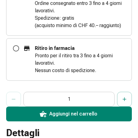
Ordine consegnato entro 3 fino a 4 giorni
le
lavorativi.
dita
Spedizione: gratis
Cerotti
(acquisto minimo di CHF 40.– raggiunto)
di
fissaggio
Strisce
Ritiro in farmacia
di
Pronto per il ritiro tra 3 fino a 4 giorni
garza
lavorativi.
Bendaggi
Nessun costo di spedizione.
compressivi
Cerotti
adesivi
ProductDetailPage.Aria.AddToCartQuantityControlInst
Indicare il numero di unità di questo articolo da aggiungere al c
Ha raggiunto la quantità massima ordinabile per questo articol
Al momento non abbiamo altre unità di questo articolo in mag
Bende,
nastri
e
Aggiungi nel carrello
accessori
Bende
Dettagli
e