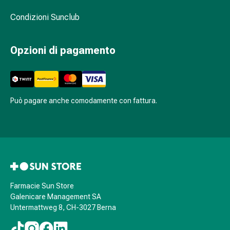
sanguigna
Cessazione
Condizioni Sunclub
del
fumo
Opzioni di pagamento
Vene
Disturbi
cardiaci
e
nervosi
Può pagare anche comodamente con fattura.
Disturbi
memoria
e
concentrazione
Allergie
Antiallergico
La
Farmacie Sun Store
Galenicare Management SA
pelle
Untermattweg 8, CH-3027 Berna
Naso
Stomaco