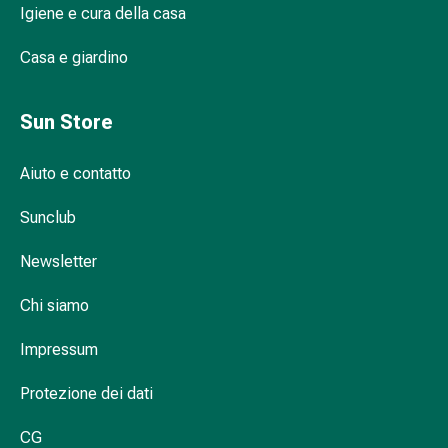
Igiene e cura della casa
Infiammazione
oculare
Casa e giardino
Medicazioni
oftalmiche
Igiene
Sun Store
oculare
Cuore,
Aiuto e contatto
circolazione
e
Sunclub
vasi
sanguigni
Newsletter
Cuore
Chi siamo
Calze
compressive
Impressum
e
di
Protezione dei dati
sostegno
Circolazione
CG