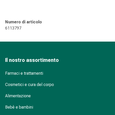
Suture
cutanee
adesive
e
Numero di articolo
colla
6113797
tissutale
Unguento
vescicante
Tamponi
medicali
Il nostro assortimento
Occhi
e
Farmaci e trattamenti
orecchie
Igiene
Cosmetici e cura del corpo
dell'orecchio
Dolore
Alimentazione
all'orecchio
Bebè e bambini
Gocce
oftalmiche