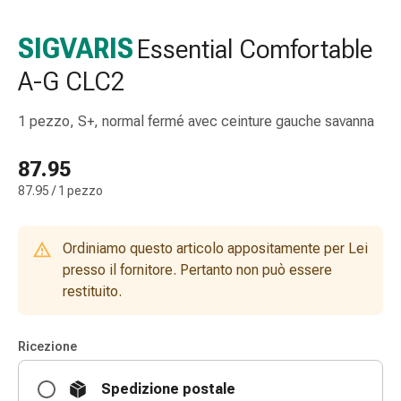
e
accessori
SIGVARIS
Essential Comfortable
Doccia
A-G CLC2
nasale
Fazzoletti
per
1 pezzo, S+, normal fermé avec ceinture gauche savanna
il
viso
87.95
Raffreddore
87.95 / 1 pezzo
Irritazione
e
lesioni
Ordiniamo questo articolo appositamente per Lei
cutanee
presso il fornitore. Pertanto non può essere
Bende
restituito.
elastiche
Compresse
Ricezione
piegate
Medicazioni
Spedizione postale
per