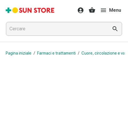
Farmaci
Menu
e
trattamenti
Raffreddore
e
influenza
Caramelle
Pagina iniziale
/
Farmaci e trattamenti
/
Cuore, circolazione e vas
per
la
tosse
Mal
di
gola
Influenza
e
raffreddore
Tosse
Inalatori