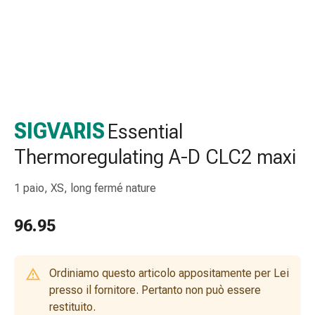
e
accessori
Doccia
nasale
Fazzoletti
per
il
SIGVARIS
Essential
viso
Raffreddore
Thermoregulating A-D CLC2 maxi
Irritazione
e
1 paio, XS, long fermé nature
lesioni
cutanee
96.95
Bende
elastiche
Compresse
Ordiniamo questo articolo appositamente per Lei
piegate
presso il fornitore. Pertanto non può essere
Medicazioni
restituito.
per