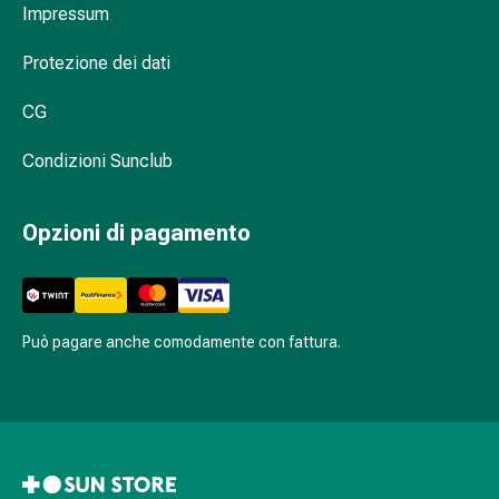
sanguigna
Impressum
Cessazione
del
Protezione dei dati
fumo
Vene
CG
Coagulazione
Condizioni Sunclub
del
sangue
Disturbi
Opzioni di pagamento
cardiaci
e
nervosi
Disturbi
Può pagare anche comodamente con fattura.
memoria
e
concentrazione
Allergie
Antiallergico
La