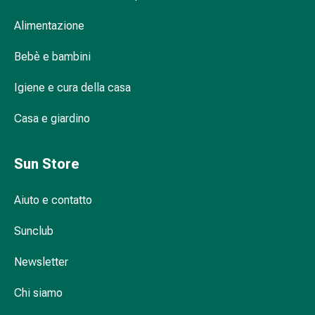
Infiammazione
Alimentazione
oculare
Medicazioni
Bebè e bambini
oftalmiche
Igiene
Igiene e cura della casa
oculare
Cuore,
Casa e giardino
circolazione
e
Sun Store
vasi
sanguigni
Cuore
Aiuto e contatto
Calze
Sunclub
compressive
e
Newsletter
di
sostegno
Chi siamo
Circolazione