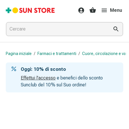
Farmaci
Menu
e
trattamenti
Raffreddore
e
influenza
Caramelle
Pagina iniziale
/
Farmaci e trattamenti
/
Cuore, circolazione e vas
per
la
Oggi: 10 % di sconto
tosse
Mal
Effettui l’accesso
e benefici dello sconto
di
Sunclub del 10 % sul Suo ordine!
gola
Influenza
e
raffreddore
Tosse
Inalatori