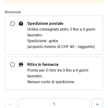
le
dita
Ricezione
Cerotti
di
Spedizione postale
fissaggio
Ordine consegnato entro 3 fino a 4 giorni
Strisce
lavorativi.
di
Spedizione: gratis
garza
(acquisto minimo di CHF 40.– raggiunto)
Bendaggi
compressivi
Cerotti
Ritiro in farmacia
adesivi
Pronto per il ritiro tra 3 fino a 4 giorni
Bende,
lavorativi.
nastri
Nessun costo di spedizione.
e
accessori
Bende
ProductDetailPage.Aria.AddToCartQuantityControlInst
Indicare il numero di unità di questo articolo da aggiungere al c
Ha raggiunto la quantità massima ordinabile per questo articol
Al momento non abbiamo altre unità di questo articolo in mag
e