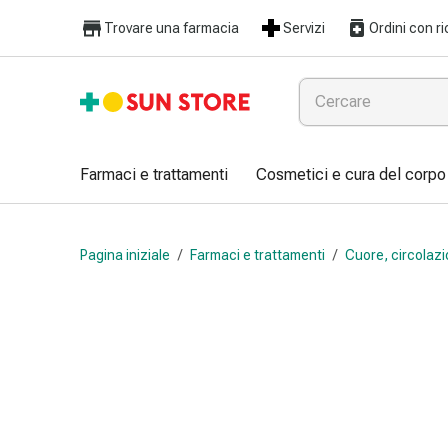
Farmaci
Trovare una farmacia
Servizi
Ordini con ri
e
trattamenti
Raffreddore
e
influenza
Caramelle
Farmaci e trattamenti
Cosmetici e cura del corpo
per
la
tosse
Pagina iniziale
/
Farmaci e trattamenti
/
Cuore, circolazi
Mal
di
gola
Influenza
e
raffreddore
Tosse
Inalatori