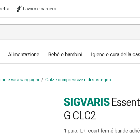
cetta
Lavoro e carriera
Alimentazione
Bebè e bambini
Igiene e cura della ca
one e vasi sanguigni
/
Calze compressive e di sostegno
SIGVARIS
Essent
G CLC2
1 paio, L+, court fermé bande adh