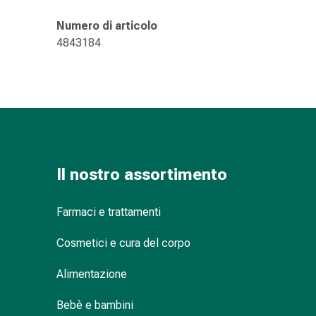
Suture
cutanee
Numero di articolo
adesive
4843184
e
colla
tissutale
Unguento
vescicante
Tamponi
medicali
Il nostro assortimento
Occhi
e
orecchie
Farmaci e trattamenti
Igiene
Cosmetici e cura del corpo
dell'orecchio
Dolore
Alimentazione
all'orecchio
Gocce
Bebè e bambini
oftalmiche