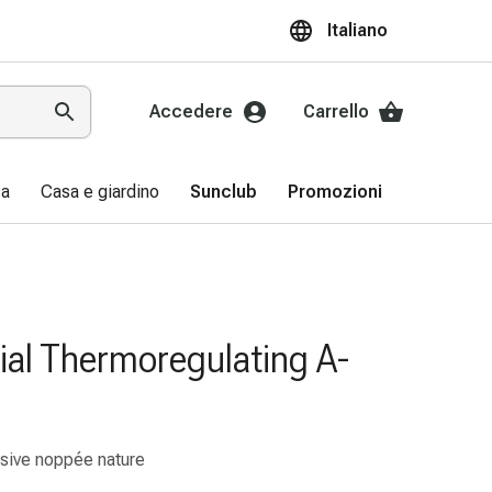
Italiano
Accedere
Carrello
sa
Casa e giardino
Sunclub
Promozioni
ial Thermoregulating A-
ésive noppée nature