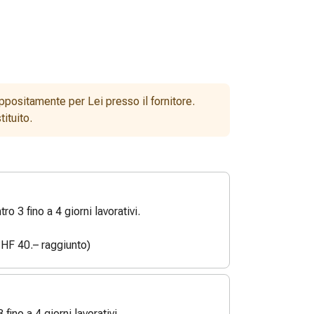
ppositamente per Lei presso il fornitore.
ituito.
o 3 fino a 4 giorni lavorativi.
HF 40.– raggiunto)
3 fino a 4 giorni lavorativi.