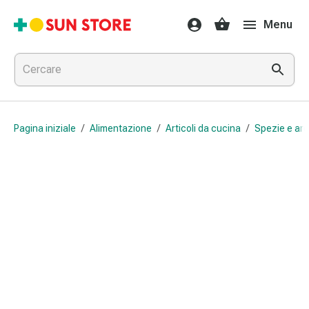
Farmaci
Menu
e
trattamenti
Raffreddore
e
influenza
Caramelle
Pagina iniziale
/
Alimentazione
/
Articoli da cucina
/
Spezie e ar
per
la
tosse
Mal
di
gola
Influenza
e
raffreddore
Tosse
Inalatori