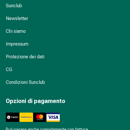
Infiammazione
Sunclub
oculare
Newsletter
Medicazioni
oftalmiche
Chi siamo
Igiene
oculare
Impressum
Cuore,
circolazione
Protezione dei dati
e
vasi
CG
sanguigni
Cuore
Condizioni Sunclub
Calze
compressive
Opzioni di pagamento
e
di
sostegno
Circolazione
Può pagare anche comodamente con fattura.