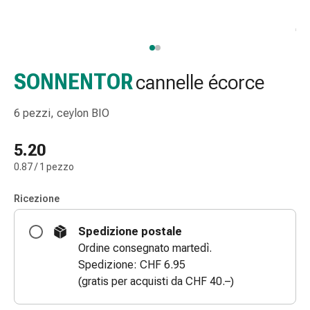
e
accessori
Doccia
nasale
Fazzoletti
SONNENTOR
cannelle écorce
per
il
6 pezzi, ceylon BIO
viso
Raffreddore
5.20
Irritazione
0.87 / 1 pezzo
e
lesioni
Ricezione
cutanee
Bende
Spedizione postale
elastiche
Ordine consegnato martedì.
Compresse
Spedizione: CHF 6.95
piegate
(gratis per acquisti da CHF 40.–)
Medicazioni
per