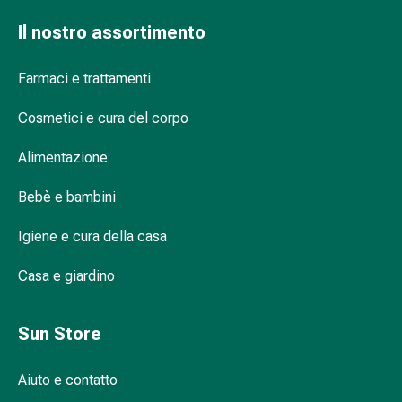
Suture
Il nostro assortimento
cutanee
adesive
e
Farmaci e trattamenti
colla
tissutale
Cosmetici e cura del corpo
Unguento
Alimentazione
vescicante
Tamponi
Bebè e bambini
medicali
Occhi
Igiene e cura della casa
e
orecchie
Casa e giardino
Igiene
dell'orecchio
Sun Store
Dolore
all'orecchio
Gocce
Aiuto e contatto
oftalmiche