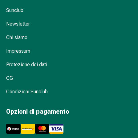
Suture
Sunclub
cutanee
adesive
Newsletter
e
colla
Chi siamo
tissutale
Unguento
Impressum
vescicante
Tamponi
Protezione dei dati
medicali
Occhi
CG
e
Condizioni Sunclub
orecchie
Igiene
dell'orecchio
Opzioni di pagamento
Dolore
all'orecchio
Gocce
oftalmiche