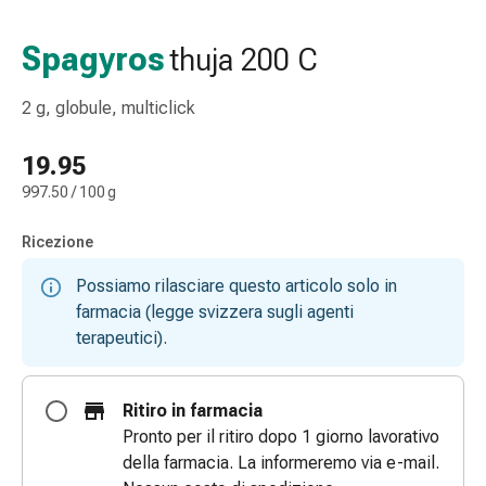
e
accessori
Spagyros
thuja 200 C
Doccia
nasale
2 g, globule, multiclick
Fazzoletti
per
19.95
il
997.50 / 100 g
viso
Raffreddore
Ricezione
Irritazione
e
Possiamo rilasciare questo articolo solo in
lesioni
farmacia (legge svizzera sugli agenti
cutanee
terapeutici).
Bende
elastiche
Compresse
Ritiro in farmacia
piegate
Pronto per il ritiro dopo 1 giorno lavorativo
Medicazioni
della farmacia. La informeremo via e-mail.
per