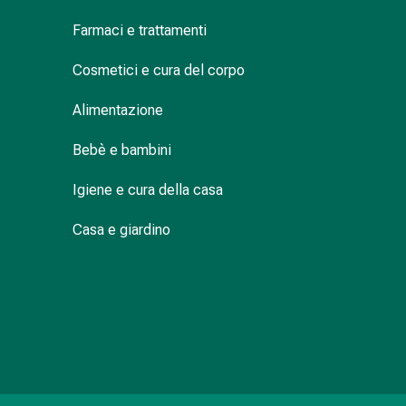
Suture
Farmaci e trattamenti
cutanee
adesive
Cosmetici e cura del corpo
e
colla
Alimentazione
tissutale
Unguento
Bebè e bambini
vescicante
Tamponi
Igiene e cura della casa
medicali
Occhi
Casa e giardino
e
orecchie
Igiene
dell'orecchio
Dolore
all'orecchio
Gocce
oftalmiche