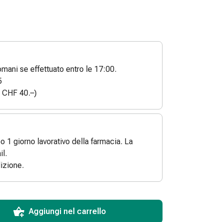
ani se effettuato entro le 17:00.
5
a CHF 40.–)
po 1 giorno lavorativo della farmacia. La
l.
izione.
ToCartQuantityControlInstruction
 articolo da aggiungere al carrello.
dinabile per questo articolo.
 di questo articolo in magazzino.
Aggiungi nel carrello