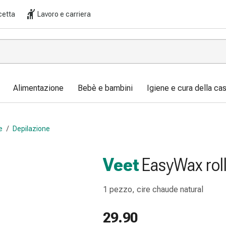
cetta
Lavoro e carriera
Alimentazione
Bebè e bambini
Igiene e cura della ca
e
/
Depilazione
Veet
EasyWax roll
1 pezzo, cire chaude natural
29.90