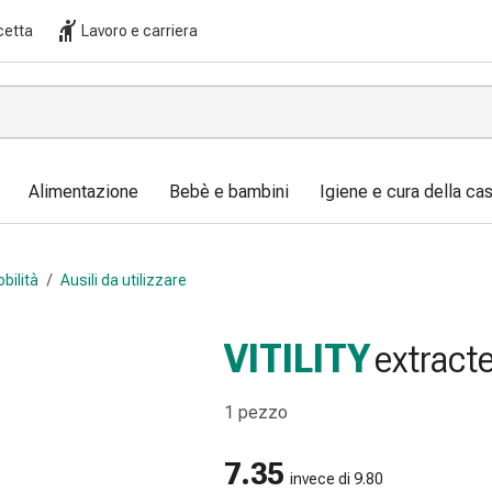
cetta
Lavoro e carriera
Alimentazione
Bebè e bambini
Igiene e cura della ca
obilità
/
Ausili da utilizzare
VITILITY
extract
1 pezzo
7.35
invece di 9.80