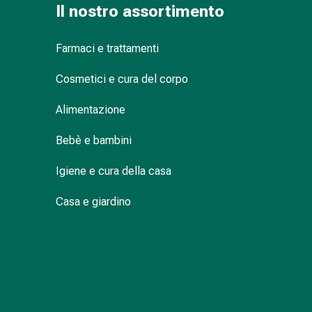
Suture
Il nostro assortimento
cutanee
adesive
Farmaci e trattamenti
e
colla
Cosmetici e cura del corpo
tissutale
Unguento
Alimentazione
vescicante
Bebè e bambini
Tamponi
medicali
Igiene e cura della casa
Occhi
e
Casa e giardino
orecchie
Igiene
dell'orecchio
Dolore
all'orecchio
Gocce
oftalmiche