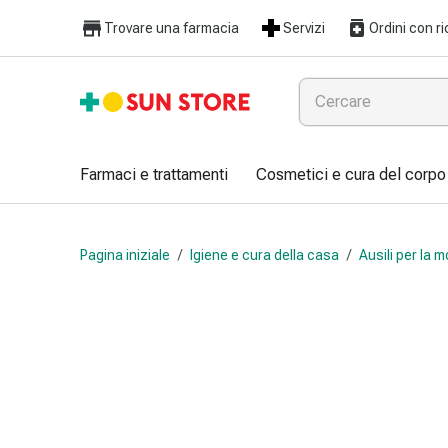
Farmaci
Trovare una farmacia
Servizi
Ordini con ri
e
trattamenti
Raffreddore
e
influenza
Caramelle
Farmaci e trattamenti
Cosmetici e cura del corpo
per
la
tosse
Pagina iniziale
/
Igiene e cura della casa
/
Ausili per la m
Mal
di
gola
Influenza
e
raffreddore
Tosse
Inalatori