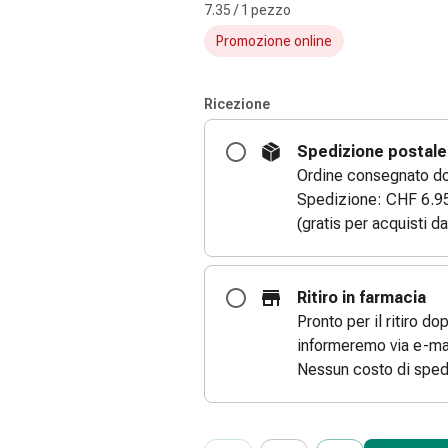
7.35 / 1 pezzo
Promozione online
Ricezione
Spedizione postale
Ordine consegnato dom
Spedizione: CHF 6.9
(gratis per acquisti d
Ritiro in farmacia
Pronto per il ritiro do
informeremo via e-mai
Nessun costo di sped
ProductDetailPage.Aria.Add
Indicare il numero di unità di questo
Ha raggiunto la quantità massima or
Al momento non abbiamo altre unità