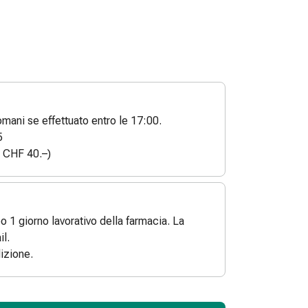
ani se effettuato entro le 17:00.
5
a CHF 40.–)
po 1 giorno lavorativo della farmacia. La
l.
izione.
ToCartQuantityControlInstruction
 articolo da aggiungere al carrello.
dinabile per questo articolo.
 di questo articolo in magazzino.