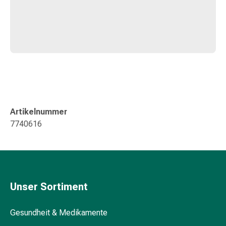
Kreislauf
Raucherentwöhnung
Venen
Herznerven-
Störung
Gedächtnis-
&
Konzentrationsstörung
Allergie
Artikelnummer
Antiallergika
7740616
Für
die
Haut
Für
die
Unser Sortiment
Nase
Magen
&
Gesundheit & Medikamente
Darm