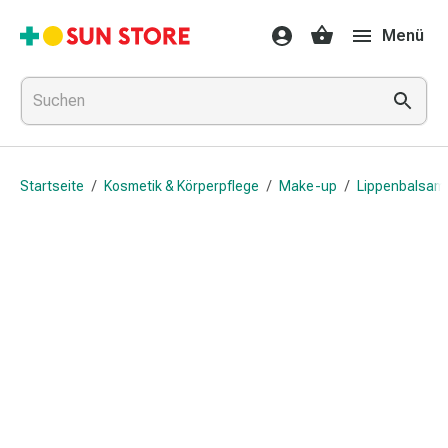
Gesundheit
Menü
&
Medikamente
Erkältung
&
Grippe
Hals
Startseite
/
Kosmetik & Körperpflege
/
Make-up
/
Lippenbalsam
&
Hustenbonbons
Halsschmerzen
Grippe-
&
Erkältung
Husten
Inhalationsgerät
&
Ausstattung
Nasenspülung