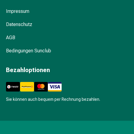
Hühneraugen
Nagel
Impressum
&
Fusspilz
Datenschutz
Narben,Tinkturen
&
AGB
Gels
Bedingungen Sunclub
Trockene
&
Spröde
Bezahloptionen
Haut
Schwitzen
&
Hyperhidrose
Sie können auch bequem per Rechnung bezahlen.
Unreine
Haut
&
Pickel
Fieberbläschen