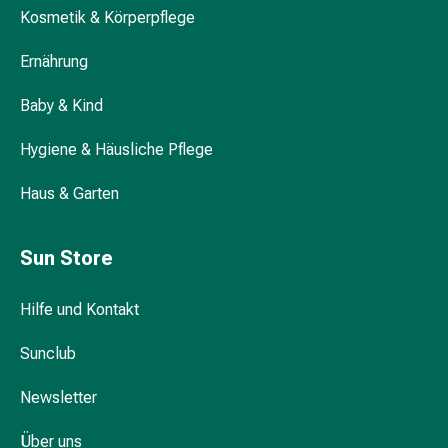
Kosmetik & Körperpflege
Durchfall
Hämorrhoiden
Ernährung
Magenbrennen
Erbrechen
Baby & Kind
&
Übelkeit
Hygiene & Häusliche Pflege
Bauchschmerzen,
Blähungen
Haus & Garten
&
Verdauung
Sun Store
Verstopfung
Hauterkrankungen
Ekzeme,
Hilfe und Kontakt
Hautpilz
Sunclub
&
Juckreiz
Newsletter
Warzen
&
Über uns