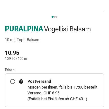
Taschentücher
Schnupfen
Hautirritation
&
-
PURALPINA
Vogellisi Balsam
verletzung
Elastische
10 ml, Topf, Balsam
Binden
Kompressen
10.95
Fingerverbände
109.50 / 100 ml
Fixierpflaster
Gazebinden
Erhalt
Kompressionsbinden
Pflaster
Postversand
Pflasterbinden,
Morgen bei Ihnen, falls bis 17:00 bestellt.
Tapes
Versand: CHF 6.95
&
(Entfällt bei Einkäufen ab CHF 40.–)
Zubehör
Netz-