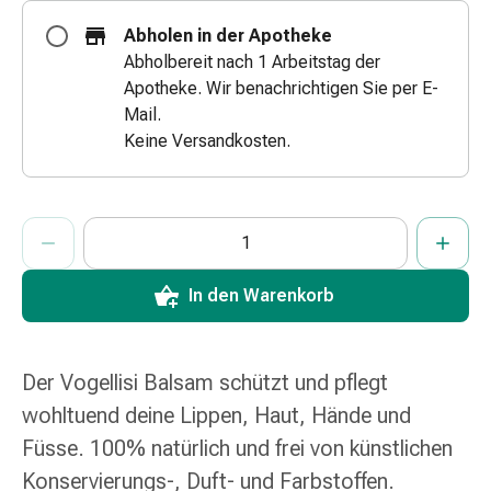
&
Abholen in der Apotheke
Schlauchverbände
Abholbereit nach 1 Arbeitstag der
Verbandsmaterialien
Apotheke. Wir benachrichtigen Sie per E-
Sonnenbrand
Mail.
&
Keine Versandkosten.
Verbrennungen
Verbands-
Sets
ProductDetailPage.Aria.AddToCartQuantityControlInst
Anzahl Exemplare dieses Artikels zum Hinzufügen in den War
Sie haben die maximale Bestellmenge für diesen Artikel erreic
Wir haben momentan kein weiteres Exemplar dieses Artikels a
Wundauflagen
Wundsalben
&
In den Warenkorb
-
desinfektion
Sprühpflaster
Der Vogellisi Balsam schützt und pflegt
Wundverschlussstreifen
wohltuend deine Lippen, Haut, Hände und
&
-
Füsse. 100% natürlich und frei von künstlichen
kleber
Konservierungs-, Duft- und Farbstoffen.