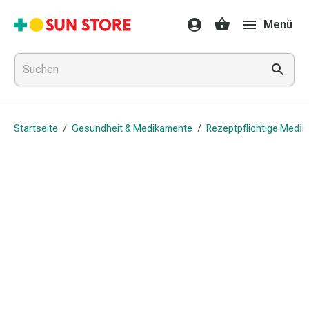
Gesundheit
Menü
&
Medikamente
Erkältung
&
Grippe
Hals
Startseite
/
Gesundheit & Medikamente
/
Rezeptpflichtige Medi
&
Hustenbonbons
Halsschmerzen
Grippe-
&
Erkältung
Husten
Inhalationsgerät
&
Ausstattung
Nasenspülung