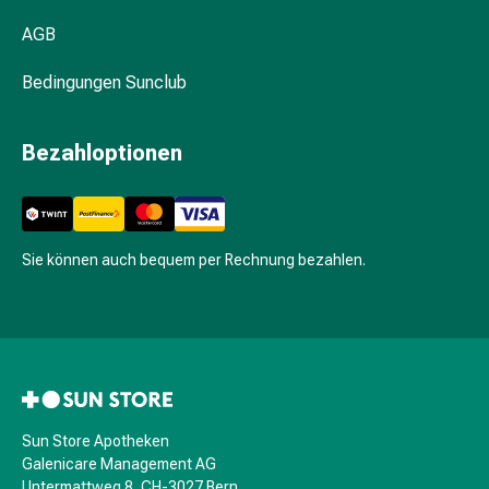
&
Hühneraugen
AGB
Nagel
&
Bedingungen Sunclub
Fusspilz
Narben,Tinkturen
Bezahloptionen
&
Gels
Trockene
&
Sie können auch bequem per Rechnung bezahlen.
Spröde
Haut
Schwitzen
&
Hyperhidrose
Unreine
Haut
Sun Store Apotheken
&
Galenicare Management AG
Pickel
Untermattweg 8, CH-3027 Bern