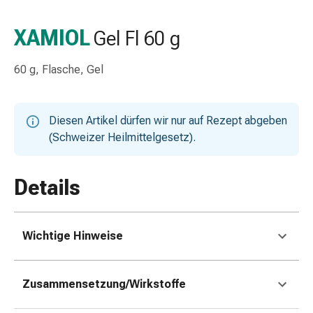
Taschentücher
Schnupfen
XAMIOL
Gel Fl 60 g
Hautirritation
&
60 g, Flasche, Gel
-
verletzung
Elastische
Diesen Artikel dürfen wir nur auf Rezept abgeben
Binden
(Schweizer Heilmittelgesetz).
Kompressen
Fingerverbände
Fixierpflaster
Details
Gazebinden
Kompressionsbinden
Pflaster
Wichtige Hinweise
Pflasterbinden,
Tapes
&
Zusammensetzung/Wirkstoffe
Zubehör
Netz-