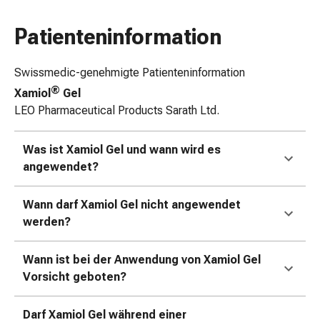
&
Schlauchverbände
Patienteninformation
Verbandsmaterialien
Sonnenbrand
Swissmedic-genehmigte Patienteninformation
&
®
Xamiol
Gel
Verbrennungen
LEO Pharmaceutical Products Sarath Ltd.
Verbands-
Sets
Was ist Xamiol Gel und wann wird es
Wundauflagen
angewendet?
Wundsalben
&
-
Wann darf Xamiol Gel nicht angewendet
desinfektion
werden?
Sprühpflaster
Wundverschlussstreifen
Wann ist bei der Anwendung von Xamiol Gel
&
Vorsicht geboten?
-
kleber
Darf Xamiol Gel während einer