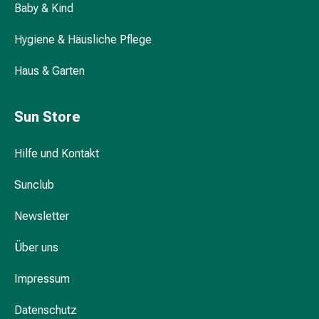
Baby & Kind
Darm
Durchfall
Hygiene & Häusliche Pflege
Hämorrhoiden
Magenbrennen
Haus & Garten
Erbrechen
&
Sun Store
Übelkeit
Bauchschmerzen,
Blähungen
Hilfe und Kontakt
&
Verdauung
Sunclub
Verstopfung
Newsletter
Hauterkrankungen
Ekzeme,
Über uns
Hautpilz
&
Impressum
Juckreiz
Warzen
Datenschutz