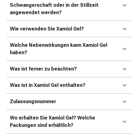
Zugsalbe
Schwangerschaft oder in der Stillzeit
Tupfer
angewendet werden?
Sehen
&
Wie verwenden Sie Xamiol Gel?
Hören
Ohrenpflege
&
Welche Nebenwirkungen kann Xamiol Gel
Zubehör
haben?
Ohrenschmerzen
Augentropfen
Was ist ferner zu beachten?
Augenentzündung
Augenverbände
Was ist in Xamiol Gel enthalten?
Augenhygiene
Herz,
Zulassungsnummer
Kreislauf
&
Wo erhalten Sie Xamiol Gel? Welche
Blutgefässe
Packungen sind erhältlich?
Herztherapie
Kompressionsstrümpfe