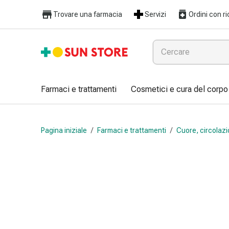
Farmaci
Trovare una farmacia
Servizi
Ordini con ri
e
trattamenti
Raffreddore
e
influenza
Caramelle
Farmaci e trattamenti
Cosmetici e cura del corpo
per
la
tosse
Pagina iniziale
/
Farmaci e trattamenti
/
Cuore, circolazi
Mal
di
gola
Influenza
e
raffreddore
Tosse
Inalatori