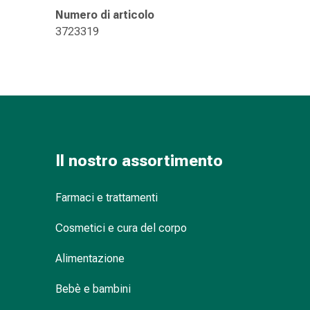
Suture
Numero di articolo
cutanee
3723319
adesive
e
colla
tissutale
Unguento
vescicante
Tamponi
medicali
Il nostro assortimento
Occhi
e
Farmaci e trattamenti
orecchie
Igiene
Cosmetici e cura del corpo
dell'orecchio
Dolore
Alimentazione
all'orecchio
Bebè e bambini
Gocce
oftalmiche