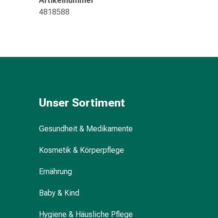
Artikelnummer
Kreislauf
4818588
Raucherentwöhnung
Venen
Blutgerinnung
Herznerven-
Störung
Gedächtnis-
&
Konzentrationsstörung
Unser Sortiment
Allergie
Antiallergika
Gesundheit & Medikamente
Für
die
Kosmetik & Körperpflege
Haut
Für
Ernährung
die
Nase
Baby & Kind
Magen
Hygiene & Häusliche Pflege
&