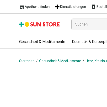
Gesundheit
Apotheke finden
Dienstleistungen
Bestel
&
Medikamente
Erkältung
&
Grippe
Hals
Gesundheit & Medikamente
Kosmetik & Körperpf
&
Hustenbonbons
Halsschmerzen
Startseite
/
Gesundheit & Medikamente
/
Herz, Kreisla
Grippe-
&
Erkältung
Husten
Inhalationsgerät
&
Ausstattung
Nasenspülung