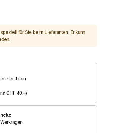
 speziell für Sie beim Lieferanten. Er kann
erden.
gen bei Ihnen.
ens CHF 40.–)
theke
4 Werktagen.
.