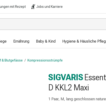
lungen mit Rezept
Jobs und Karriere
lege
Ernährung
Baby & Kind
Hygiene & Häusliche Pfle
uf & Blutgefässe
/
Kompressionsstrümpfe
SIGVARIS
Essent
D KKL2 Maxi
1 Paar, M, lang geschlossen nature