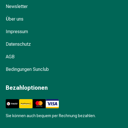
Hühneraugen
Newsletter
Nagel
&
Über uns
Fusspilz
Narben,Tinkturen
Impressum
&
Gels
Datenschutz
Trockene
&
AGB
Spröde
Bedingungen Sunclub
Haut
Schwitzen
&
Bezahloptionen
Hyperhidrose
Unreine
Haut
&
Sie können auch bequem per Rechnung bezahlen.
Pickel
Fieberbläschen