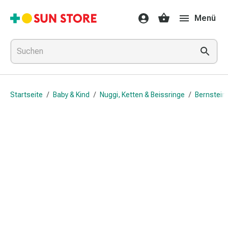
Gesundheit
Menü
&
Medikamente
Erkältung
&
Grippe
Hals
Startseite
/
Baby & Kind
/
Nuggi, Ketten & Beissringe
/
Bernstein
&
Hustenbonbons
Halsschmerzen
Grippe-
&
Erkältung
Husten
Inhalationsgerät
&
Ausstattung
Nasenspülung