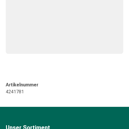
Kreislauf
Raucherentwöhnung
Venen
Herznerven-
Störung
Gedächtnis-
&
Konzentrationsstörung
Allergie
Antiallergika
Für
die
Artikelnummer
Haut
4241781
Für
die
Nase
Magen
&
Unser Sortiment
Darm