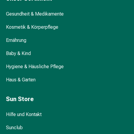
Durchfall
Hämorrhoiden
Gesundheit & Medikamente
Magenbrennen
Kosmetik & Körperpflege
Erbrechen
&
Ernährung
Übelkeit
Bauchschmerzen,
Baby & Kind
Blähungen
&
Hygiene & Häusliche Pflege
Verdauung
Verstopfung
Haus & Garten
Hauterkrankungen
Ekzeme,
Sun Store
Hautpilz
&
Juckreiz
Hilfe und Kontakt
Warzen
Sunclub
&