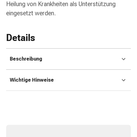
Zugsalbe
Heilung von Krankheiten als Unterstützung
Tupfer
eingesetzt werden.
Sehen
&
Hören
Details
Ohrenpflege
&
Zubehör
Beschreibung
Ohrenschmerzen
Augentropfen
Augenentzündung
Wichtige Hinweise
Augenverbände
Augenhygiene
Herz,
Kreislauf
&
Blutgefässe
Herztherapie
Kompressionsstrümpfe