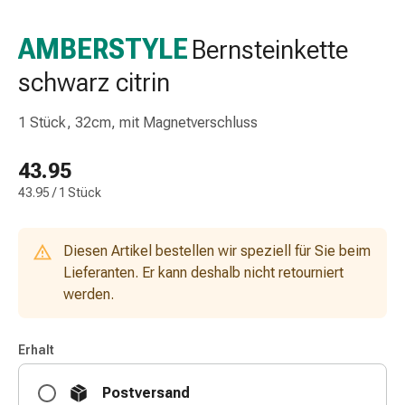
Taschentücher
Schnupfen
AMBERSTYLE
Bernsteinkette
Hautirritation
schwarz citrin
&
-
verletzung
1 Stück, 32cm, mit Magnetverschluss
Elastische
Binden
43.95
Kompressen
43.95 / 1 Stück
Fingerverbände
Fixierpflaster
Gazebinden
Diesen Artikel bestellen wir speziell für Sie beim
Kompressionsbinden
Lieferanten. Er kann deshalb nicht retourniert
Pflaster
werden.
Pflasterbinden,
Tapes
Erhalt
&
Zubehör
Postversand
Netz-