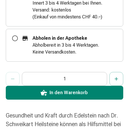
Innert 3 bis 4 Werktagen bei Ihnen.
&
Versand: kostenlos
Schlauchverbände
(Einkauf von mindestens CHF 40.–)
Verbandsmaterialien
Sonnenbrand
&
Abholen in der Apotheke
Verbrennungen
Abholbereit in 3 bis 4 Werktagen.
Verbands-
Keine Versandkosten.
Sets
Wundauflagen
Wundsalben
ProductDetailPage.Aria.AddToCartQuantityControlInst
Anzahl Exemplare dieses Artikels zum Hinzufügen in den War
Sie haben die maximale Bestellmenge für diesen Artikel erreic
Wir haben momentan kein weiteres Exemplar dieses Artikels a
&
-
desinfektion
In den Warenkorb
Sprühpflaster
Wundverschlussstreifen
&
Gesundheit und Kraft durch Edelstein nach Dr.
-
kleber
Schweikart Heilsteine können als Hilfsmittel bei