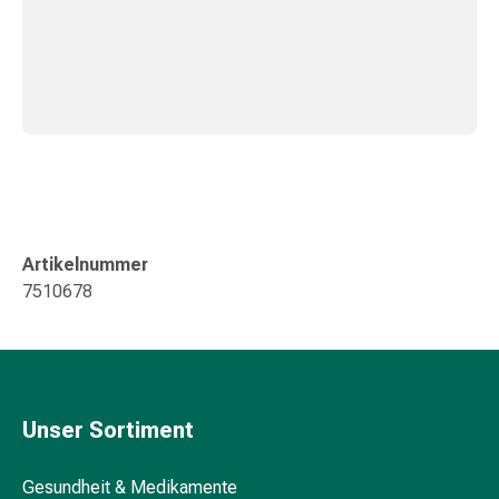
Zugsalbe
Tupfer
Sehen
&
Hören
Ohrenpflege
&
Zubehör
Ohrenschmerzen
Augentropfen
Artikelnummer
Augenentzündung
7510678
Augenverbände
Augenhygiene
Herz,
Kreislauf
&
Unser Sortiment
Blutgefässe
Herztherapie
Kompressionsstrümpfe
Gesundheit & Medikamente