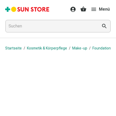
Gesundheit
Menü
&
Medikamente
Erkältung
&
Grippe
Hals
Startseite
/
Kosmetik & Körperpflege
/
Make-up
/
Foundation
&
Hustenbonbons
Halsschmerzen
Grippe-
&
Erkältung
Husten
Inhalationsgerät
&
Ausstattung
Nasenspülung