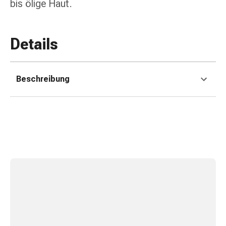
bis ölige Haut.
&
Schlauchverbände
Verbandsmaterialien
Details
Sonnenbrand
&
Verbrennungen
Beschreibung
Verbands-
Sets
Wundauflagen
Wundsalben
&
-
desinfektion
Sprühpflaster
Wundverschlussstreifen
&
-
kleber