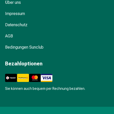
Über uns
Darm
Durchfall
Impressum
Hämorrhoiden
Magenbrennen
Datenschutz
Erbrechen
&
AGB
Übelkeit
Bedingungen Sunclub
Bauchschmerzen,
Blähungen
&
Bezahloptionen
Verdauung
Verstopfung
Hauterkrankungen
Ekzeme,
Sie können auch bequem per Rechnung bezahlen.
Hautpilz
&
Juckreiz
Warzen