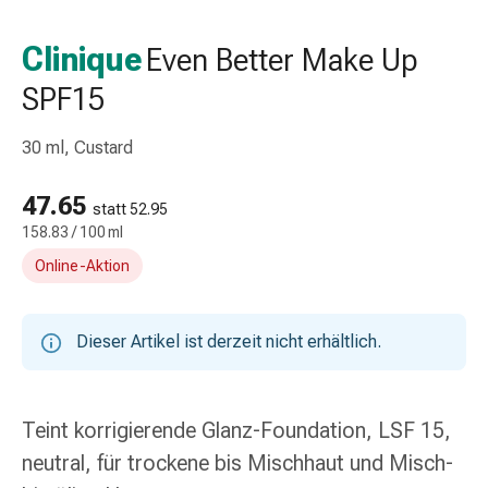
Taschentücher
Schnupfen
Clinique
Even Better Make Up
Hautirritation
SPF15
&
-
verletzung
30 ml, Custard
Elastische
Binden
47.65
statt 52.95
Kompressen
158.83 / 100 ml
Fingerverbände
Online-Aktion
Fixierpflaster
Gazebinden
Kompressionsbinden
Dieser Artikel ist derzeit nicht erhältlich.
Pflaster
Pflasterbinden,
Tapes
Teint korrigierende Glanz-Foundation, LSF 15,
&
Zubehör
neutral, für trockene bis Mischhaut und Misch-
Netz-