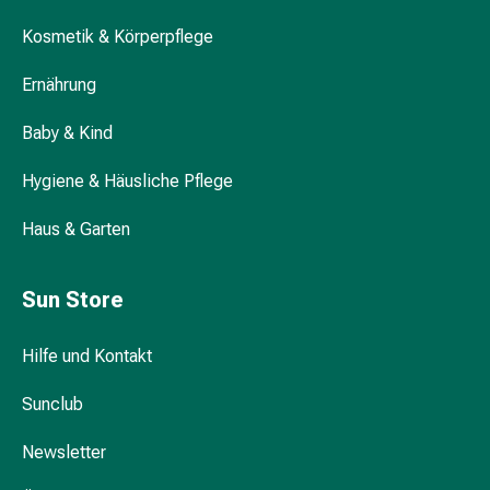
Kreislauf
Kosmetik & Körperpflege
Raucherentwöhnung
Venen
Ernährung
Blutgerinnung
Herznerven-
Baby & Kind
Störung
Gedächtnis-
Hygiene & Häusliche Pflege
&
Konzentrationsstörung
Haus & Garten
Allergie
Antiallergika
Sun Store
Für
die
Haut
Hilfe und Kontakt
Für
Sunclub
die
Nase
Newsletter
Magen
&