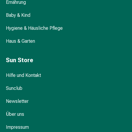
Ernährung
Durchfall
Hämorrhoiden
Baby & Kind
Magenbrennen
Erbrechen
Hygiene & Häusliche Pflege
&
Übelkeit
Haus & Garten
Bauchschmerzen,
Blähungen
Sun Store
&
Verdauung
Hilfe und Kontakt
Verstopfung
Hauterkrankungen
Sunclub
Ekzeme,
Hautpilz
Newsletter
&
Juckreiz
Über uns
Warzen
&
Impressum