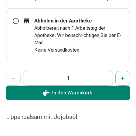
&
Schlauchverbände
Verbandsmaterialien
Abholen in der Apotheke
Sonnenbrand
Abholbereit nach 1 Arbeitstag der
&
Apotheke. Wir benachrichtigen Sie per E-
Verbrennungen
Mail.
Verbands-
Keine Versandkosten.
Sets
Wundauflagen
Wundsalben
ProductDetailPage.Aria.AddToCartQuantityControlInst
Anzahl Exemplare dieses Artikels zum Hinzufügen in den War
Sie haben die maximale Bestellmenge für diesen Artikel erreic
Wir haben momentan kein weiteres Exemplar dieses Artikels a
&
-
In den Warenkorb
desinfektion
Sprühpflaster
Wundverschlussstreifen
&
Lippenbalsam mit Jojobaöl
-
kleber