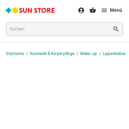
Gesundheit
Menü
&
Medikamente
Erkältung
&
Grippe
Hals
Startseite
/
Kosmetik & Körperpflege
/
Make-up
/
Lippenbalsam
&
Hustenbonbons
Halsschmerzen
Grippe-
&
Erkältung
Husten
Inhalationsgerät
&
Ausstattung
Nasenspülung