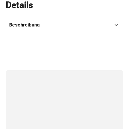
Zugsalbe
Details
Tupfer
Sehen
&
Beschreibung
Hören
Ohrenpflege
&
Zubehör
Ohrenschmerzen
Augentropfen
Augenentzündung
Augenverbände
Augenhygiene
Herz,
Kreislauf
&
Blutgefässe
Herztherapie
Kompressionsstrümpfe