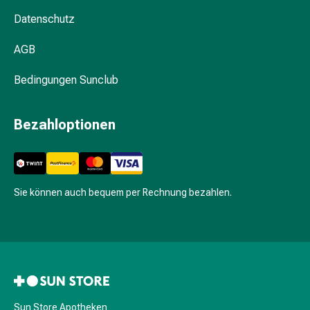
Hühneraugen
Nagel
Datenschutz
&
AGB
Fusspilz
Narben,Tinkturen
Bedingungen Sunclub
&
Gels
Trockene
Bezahloptionen
&
Spröde
Haut
Schwitzen
Sie können auch bequem per Rechnung bezahlen.
&
Hyperhidrose
Unreine
Haut
&
Pickel
Fieberbläschen
Sun Store Apotheken