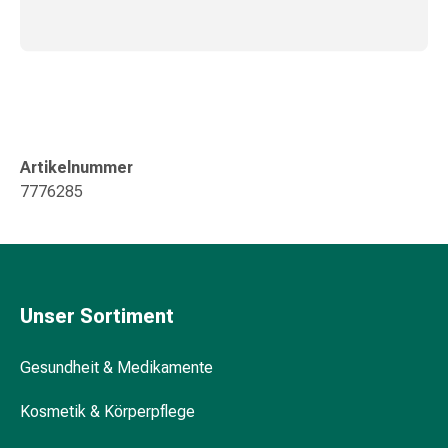
Kreislauf
Raucherentwöhnung
Venen
Herznerven-
Störung
Gedächtnis-
&
Artikelnummer
Konzentrationsstörung
7776285
Allergie
Antiallergika
Für
die
Haut
Unser Sortiment
Für
die
Gesundheit & Medikamente
Nase
Magen
Kosmetik & Körperpflege
&
Darm