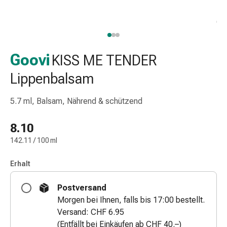
Taschentücher
Schnupfen
Hautirritation
&
-
Goovi
KISS ME TENDER
verletzung
Lippenbalsam
Elastische
Binden
5.7 ml, Balsam, Nährend & schützend
Kompressen
Fingerverbände
8.10
Fixierpflaster
Gazebinden
142.11 / 100 ml
Kompressionsbinden
Pflaster
Erhalt
Pflasterbinden,
Postversand
Tapes
Morgen bei Ihnen, falls bis 17:00 bestellt.
&
Versand: CHF 6.95
Zubehör
(Entfällt bei Einkäufen ab CHF 40.–)
Netz-