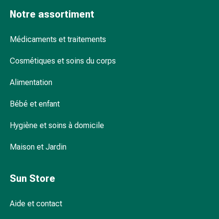
pour
Notre assortiment
les
yeux
Médicaments et traitements
Inflammation
oculaire
Cosmétiques et soins du corps
Pansements
ophtalmiques
Alimentation
Hygiène
oculaire
Bébé et enfant
Cœur,
Hygiène et soins à domicile
circulation
et
Maison et Jardin
vaisseaux
sanguins
Cœur
Sun Store
Bas
de
Aide et contact
compression