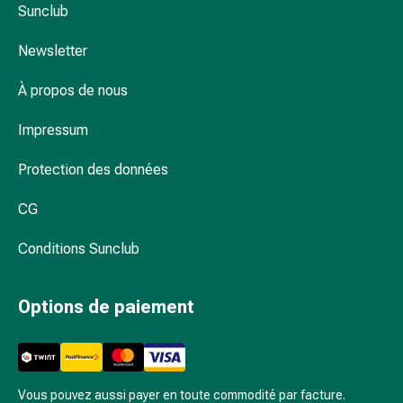
et
Sunclub
de
contention
Newsletter
Circulation
sanguine
À propos de nous
Arrêter
Impressum
de
fumer
Protection des données
Veines
Troubles
CG
cardiaques
et
Conditions Sunclub
nerveux
Troubles
de
Options de paiement
la
mémoire
et
de
Vous pouvez aussi payer en toute commodité par facture.