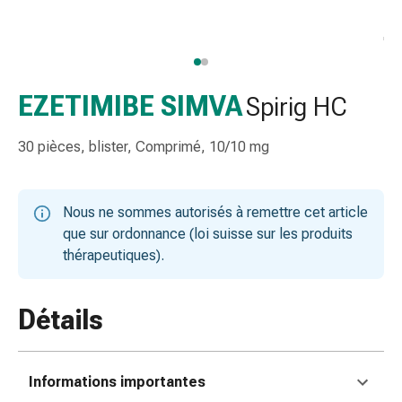
et
accessoires
Douche
nasale
Mouchoirs
EZETIMIBE SIMVA
Spirig HC
Rhume
Irritation
30 pièces, blister, Comprimé, 10/10 mg
et
blessure
de
Nous ne sommes autorisés à remettre cet article
la
que sur ordonnance (loi suisse sur les produits
peau
thérapeutiques).
Bandes
élastiques
Compresses
Détails
pliées
Pansements
pour
Informations importantes
les