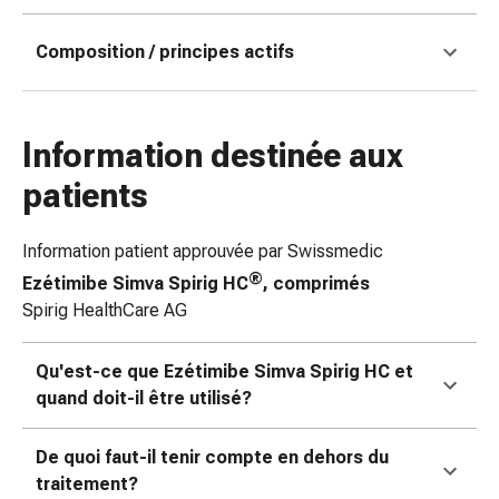
doigts
Sparadraps
Composition / principes actifs
Bandes
de
gaze
Information destinée aux
Bandes
de
patients
compression
Pansements
Information patient approuvée par Swissmedic
adhésifs
®
Ezétimibe Simva Spirig HC
, comprimés
Bandages,
Spirig HealthCare AG
rubans
et
accessoires
Qu'est-ce que Ezétimibe Simva Spirig HC et
Bandages
quand doit-il être utilisé?
et
filets
De quoi faut-il tenir compte en dehors du
tubulaires
traitement?