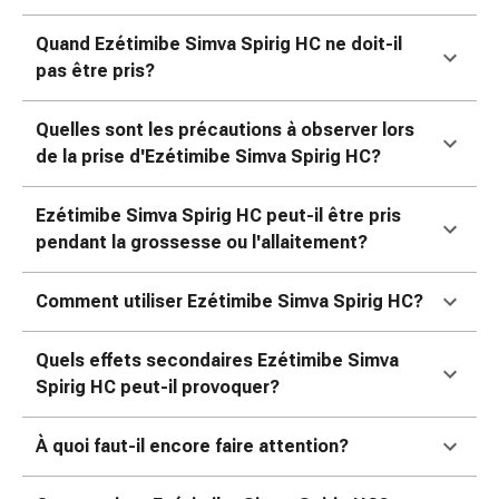
Matériel
de
Quand Ezétimibe Simva Spirig HC ne doit-il
pansement
pas être pris?
Brûlures
et
Quelles sont les précautions à observer lors
coups
de la prise d'Ezétimibe Simva Spirig HC?
de
soleil
Ezétimibe Simva Spirig HC peut-il être pris
Sets
pendant la grossesse ou l'allaitement?
de
rechange
Pansements
Comment utiliser Ezétimibe Simva Spirig HC?
Pommades
et
Quels effets secondaires Ezétimibe Simva
désinfection
Spirig HC peut-il provoquer?
des
plaies
À quoi faut-il encore faire attention?
Pansement
spray