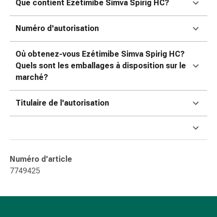
Que contient Ezétimibe Simva Spirig HC?
Sutures
cutanées
adhésives
Numéro d'autorisation
et
colle
Où obtenez-vous Ezétimibe Simva Spirig HC?
tissulaire
Quels sont les emballages à disposition sur le
Pommade
marché?
vésicante
Tampons
Titulaire de l'autorisation
médicaux
Yeux
et
oreilles
Hygiène
Numéro d’article
des
7749425
oreilles
Douleurs
auriculaires
Gouttes