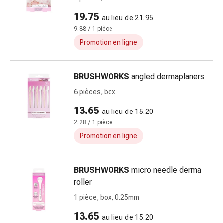
Matériel
de
19.75
au lieu de 21.95
pansement
9.88 / 1 pièce
Brûlures
Promotion en ligne
et
coups
de
BRUSHWORKS
angled dermaplaners
soleil
6 pièces, box
Sets
de
13.65
au lieu de 15.20
rechange
2.28 / 1 pièce
Pansements
Promotion en ligne
Pommades
et
désinfection
BRUSHWORKS
micro needle derma
des
roller
plaies
1 pièce, box, 0.25mm
Pansement
13.65
spray
au lieu de 15.20