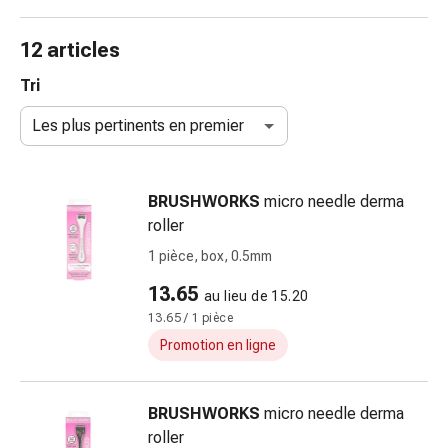
et
accessoires
12 articles
Douche
nasale
Tri
Mouchoirs
Les plus pertinents en premier
Rhume
Irritation
et
BRUSHWORKS
micro needle derma
blessure
roller
de
la
1 pièce, box, 0.5mm
peau
13.65
au lieu de 15.20
Bandes
13.65 / 1 pièce
élastiques
Compresses
Promotion en ligne
pliées
Pansements
BRUSHWORKS
micro needle derma
pour
roller
les