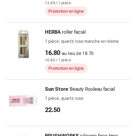
Sutures
13.65 / 1 pièce
cutanées
Promotion en ligne
adhésives
et
HERBA
roller facial
colle
tissulaire
1 pièce, quartz rose manche en résine
Pommade
16.80
au lieu de 18.70
vésicante
16.80 / 1 pièce
Tampons
médicaux
Promotion en ligne
Yeux
et
Sun Store
Beauty Rouleau facial
oreilles
Hygiène
1 pièce, quartz rose
des
22.50
oreilles
Douleurs
auriculaires
Gouttes
BRUSHWORKS
silicone face tape