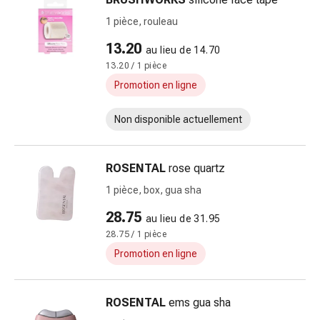
pour
1 pièce, rouleau
les
13.20
yeux
au lieu de 14.70
Inflammation
13.20 / 1 pièce
oculaire
Promotion en ligne
Pansements
ophtalmiques
Non disponible actuellement
Hygiène
oculaire
Cœur,
ROSENTAL
rose quartz
circulation
1 pièce, box, gua sha
et
28.75
vaisseaux
au lieu de 31.95
sanguins
28.75 / 1 pièce
Cœur
Promotion en ligne
Bas
de
ROSENTAL
ems gua sha
compression