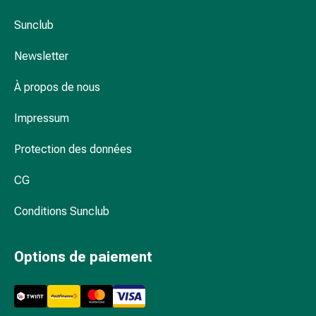
flatulences
Sunclub
et
ballonnements
Newsletter
Constipation
Maladies
À propos de nous
de
la
Impressum
peau
Eczéma
Protection des données
et
CG
démangeaisons
Cors
Conditions Sunclub
et
verrues
Mycoses
Options de paiement
des
ongles
et