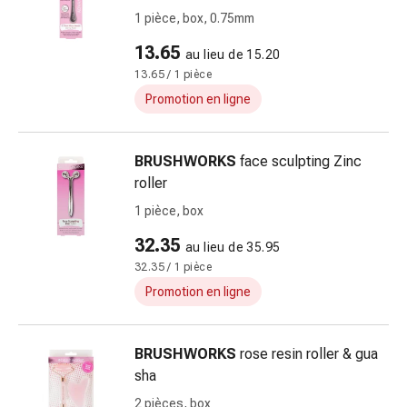
doigts
1 pièce, box, 0.75mm
Sparadraps
13.65
au lieu de 15.20
Bandes
13.65 / 1 pièce
de
Promotion en ligne
gaze
Bandes
de
BRUSHWORKS
face sculpting Zinc
compression
roller
Pansements
1 pièce, box
adhésifs
Bandages,
32.35
au lieu de 35.95
rubans
32.35 / 1 pièce
et
Promotion en ligne
accessoires
Bandages
et
BRUSHWORKS
rose resin roller & gua
filets
sha
tubulaires
2 pièces, box