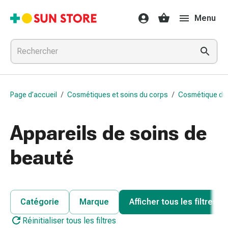
Médicaments
Menu
et
traitements
Refroidissement
et
grippe
Bonbons
Page d’accueil
/
Cosmétiques et soins du corps
/
Cosmétique du 
contre
la
toux
Appareils de soins de
Mal
de
beauté
gorge
Grippe
et
refroidissement
Catégorie
Marque
Afficher tous les filtres
Toux
Réinitialiser tous les filtres
Inhalateurs