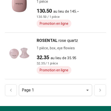
et
1 pièce
de
130.50
au lieu de 145.–
contention
130.50 / 1 pièce
Circulation
Promotion en ligne
sanguine
Arrêter
de
ROSENTAL
rose quartz
fumer
Veines
1 pièce, box, eye flowies
Coagulation
32.35
au lieu de 35.95
sanguine
32.35 / 1 pièce
Troubles
Promotion en ligne
cardiaques
et
nerveux
Troubles
Page 1
de
la
mémoire