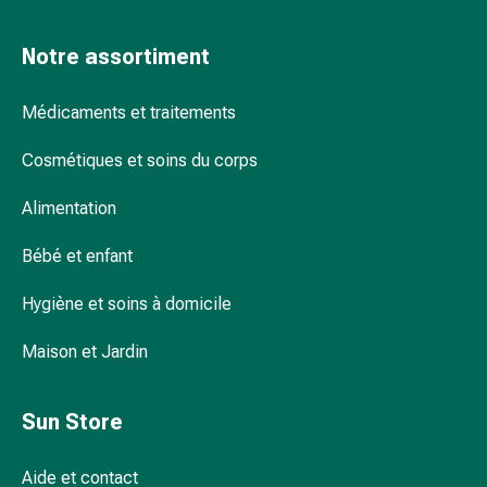
et
de
Notre assortiment
la
concentration
Médicaments et traitements
Allergies
Antiallergiques
Cosmétiques et soins du corps
Peau
Nez
Alimentation
Estomac
et
Bébé et enfant
intestins
Diarrhée
Hygiène et soins à domicile
Hémorroïdes
Brûlures
Maison et Jardin
d’estomac
Nausées
Sun Store
et
vomissements
Aide et contact
Digestion,