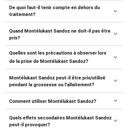
Matériel
De quoi faut-il tenir compte en dehors du
de
traitement?
pansement
Brûlures
et
Quand Montélukast Sandoz
ne doit-il pas être
coups
pris?
de
soleil
Quelles sont les précautions à observer lors
Sets
de la prise de Montélukast Sandoz
?
de
rechange
Pansements
Montélukast Sandoz
peut-il être pris/utilisé
Pommades
pendant la grossesse ou l'allaitement?
et
désinfection
Comment utiliser Montélukast Sandoz
?
des
plaies
Pansement
Quels effets secondaires Montélukast Sandoz
spray
peut-il provoquer?