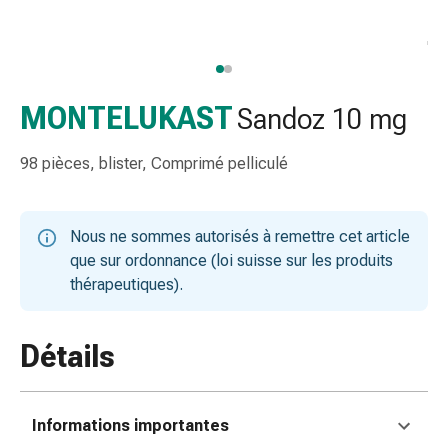
et
accessoires
Douche
nasale
Mouchoirs
MONTELUKAST
Sandoz 10 mg
Rhume
Irritation
98 pièces, blister, Comprimé pelliculé
et
blessure
de
Nous ne sommes autorisés à remettre cet article
la
que sur ordonnance (loi suisse sur les produits
peau
thérapeutiques).
Bandes
élastiques
Compresses
Détails
pliées
Pansements
pour
Informations importantes
les