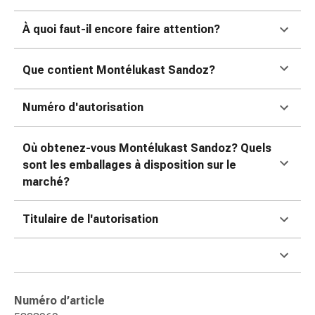
Sutures
cutanées
À quoi faut-il encore faire attention?
adhésives
et
Que contient Montélukast Sandoz
?
colle
tissulaire
Numéro d'autorisation
Pommade
vésicante
Tampons
Où obtenez-vous Montélukast Sandoz
? Quels
médicaux
sont les emballages à disposition sur le
Yeux
marché?
et
oreilles
Titulaire de l'autorisation
Hygiène
des
oreilles
Douleurs
auriculaires
Numéro d’article
Gouttes