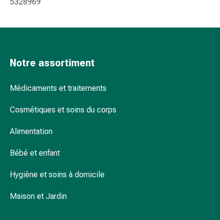
5328969
pour
les
yeux
Inflammation
oculaire
Notre assortiment
Pansements
ophtalmiques
Médicaments et traitements
Hygiène
oculaire
Cosmétiques et soins du corps
Cœur,
circulation
Alimentation
et
vaisseaux
Bébé et enfant
sanguins
Cœur
Hygiène et soins à domicile
Bas
Maison et Jardin
de
compression