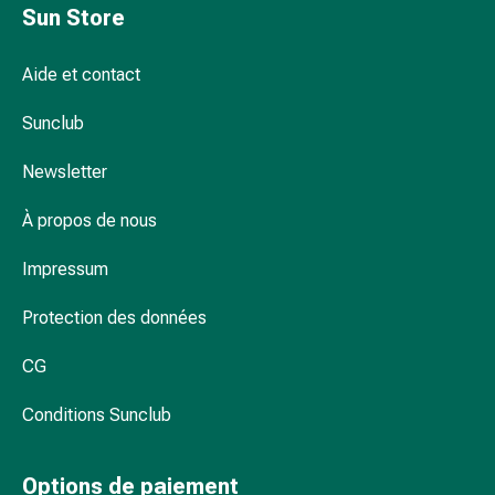
et
Sun Store
de
contention
Aide et contact
Circulation
sanguine
Sunclub
Arrêter
de
Newsletter
fumer
Veines
À propos de nous
Troubles
cardiaques
Impressum
et
Protection des données
nerveux
Troubles
CG
de
la
Conditions Sunclub
mémoire
et
de
Options de paiement