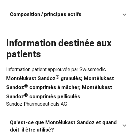
doigts
Sparadraps
Composition / principes actifs
Bandes
de
gaze
Information destinée aux
Bandes
de
patients
compression
Pansements
Information patient approuvée par Swissmedic
adhésifs
®
Montélukast Sandoz
granulés; Montélukast
Bandages,
®
rubans
Sandoz
comprimés à mâcher; Montélukast
et
®
Sandoz
comprimés pelliculés
accessoires
Sandoz Pharmaceuticals AG
Bandages
et
Qu'est-ce que Montélukast Sandoz
et quand
filets
doit-il être utilisé?
tubulaires