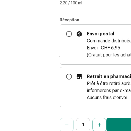
2.20 / 100 ml
Réception
Envoi postal
Commande distribuée 
Envoi : CHF 6.95
(Gratuit pour les ach
Retrait en pharmac
Prêt à être retiré apr
informerons par e-mai
Aucuns frais d’envoi.
ProductDetailPage.Aria.Add
Indiquer le nombre d’unités de cet ar
Vous avez atteint la quantité maxi
Nous n’avons momentanément pas d’a