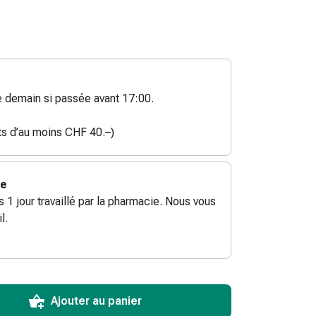
demain si passée avant 17:00.
ats d’au moins CHF 40.–)
ie
ès 1 jour travaillé par la pharmacie. Nous vous
l.
ToCartQuantityControlInstruction
ticle à ajouter au panier.
male commandable pour cet article.
utres unités de cet article en stock
Ajouter au panier