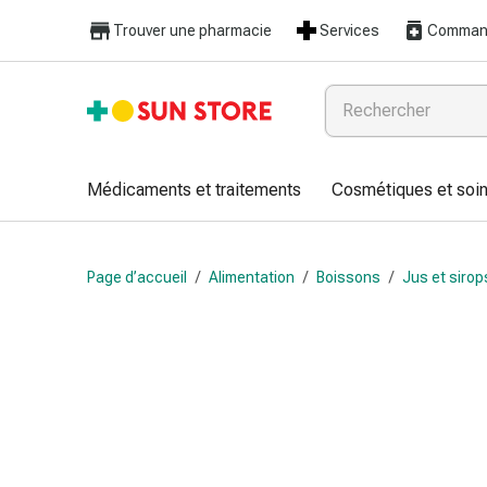
Médicaments
Trouver une pharmacie
Services
Command
et
traitements
Refroidissement
et
grippe
Bonbons
Médicaments et traitements
Cosmétiques et soin
contre
la
toux
Page d’accueil
/
Alimentation
/
Boissons
/
Jus et sirop
Mal
de
gorge
Grippe
et
refroidissement
Toux
Inhalateurs