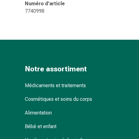
Sutures
Numéro d’article
cutanées
7740998
adhésives
et
colle
tissulaire
Pommade
vésicante
Tampons
Notre assortiment
médicaux
Yeux
et
Médicaments et traitements
oreilles
Cosmétiques et soins du corps
Hygiène
des
Alimentation
oreilles
Douleurs
Bébé et enfant
auriculaires
Gouttes