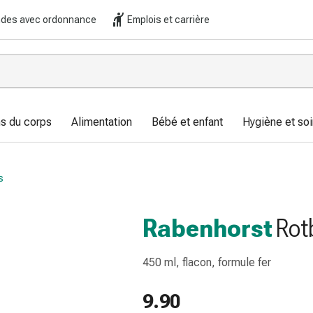
es avec ordonnance
Emplois et carrière
s du corps
Alimentation
Bébé et enfant
Hygiène et soi
s
Rabenhorst
Rot
450 ml, flacon, formule fer
9.90