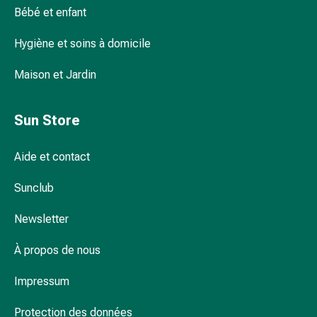
Bébé et enfant
pour
les
Hygiène et soins à domicile
yeux
Inflammation
Maison et Jardin
oculaire
Pansements
ophtalmiques
Sun Store
Hygiène
oculaire
Aide et contact
Cœur,
circulation
Sunclub
et
vaisseaux
Newsletter
sanguins
À propos de nous
Cœur
Bas
Impressum
de
compression
Protection des données