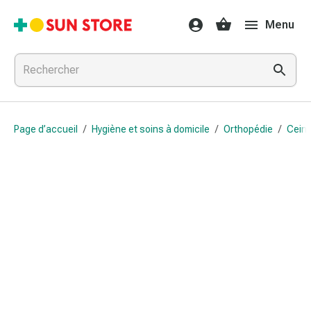
Médicaments
Menu
et
traitements
Refroidissement
et
grippe
Bonbons
Page d’accueil
/
Hygiène et soins à domicile
/
Orthopédie
/
Ceint
contre
la
toux
Mal
de
gorge
Grippe
et
refroidissement
Toux
Inhalateurs