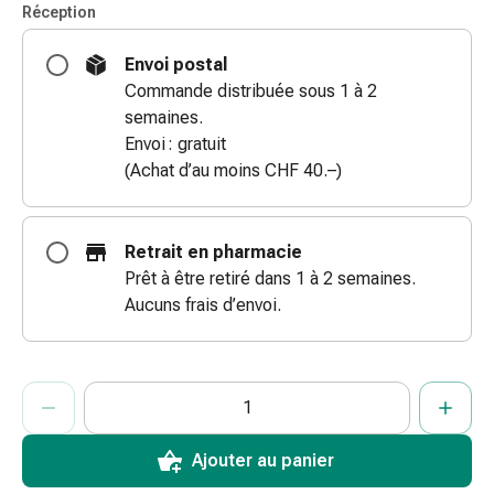
Réception
doigts
Sparadraps
Envoi postal
Bandes
Commande distribuée sous 1 à 2
de
semaines.
gaze
Envoi : gratuit
Bandes
(Achat d’au moins CHF 40.–)
de
compression
Pansements
Retrait en pharmacie
adhésifs
Prêt à être retiré dans 1 à 2 semaines.
Bandages,
Aucuns frais d’envoi.
rubans
et
accessoires
ProductDetailPage.Aria.AddToCartQuantityControlInst
Indiquer le nombre d’unités de cet article à ajouter au panier.
Vous avez atteint la quantité maximale commandable pour cet 
Nous n’avons momentanément pas d’autres unités de cet artic
Bandages
et
filets
Ajouter au panier
tubulaires