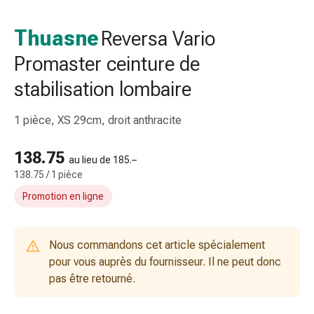
et
accessoires
Thuasne
Reversa Vario
Douche
Promaster ceinture de
nasale
Mouchoirs
stabilisation lombaire
Rhume
Irritation
1 pièce, XS 29cm, droit anthracite
et
blessure
138.75
de
au lieu de 185.–
138.75 / 1 pièce
la
peau
Promotion en ligne
Bandes
élastiques
Compresses
Nous commandons cet article spécialement
pliées
pour vous auprès du fournisseur. Il ne peut donc
Pansements
pas être retourné.
pour
les