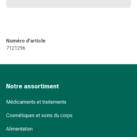
Sutures
cutanées
adhésives
et
colle
tissulaire
Numéro d’article
Pommade
7121296
vésicante
Tampons
médicaux
Yeux
et
Notre assortiment
oreilles
Hygiène
Médicaments et traitements
des
oreilles
Cosmétiques et soins du corps
Douleurs
auriculaires
Alimentation
Gouttes