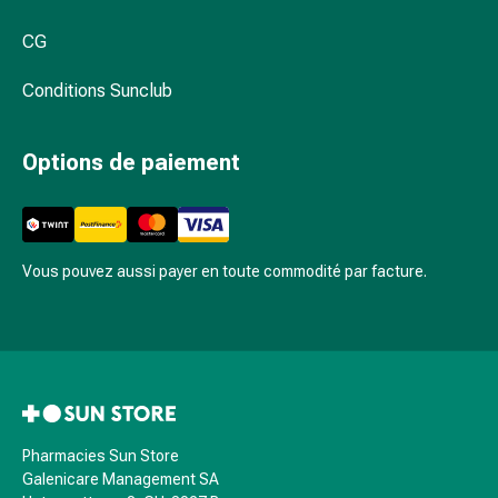
et
de
CG
contention
Circulation
Conditions Sunclub
sanguine
Arrêter
Options de paiement
de
fumer
Veines
Coagulation
sanguine
Vous pouvez aussi payer en toute commodité par facture.
Troubles
cardiaques
et
nerveux
Troubles
de
la
Pharmacies Sun Store
Galenicare Management SA
mémoire