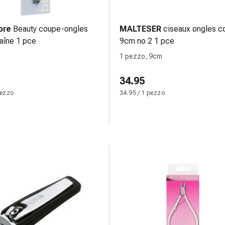
ore
Beauty coupe-ongles
MALTESER
ciseaux ongles c
aîne 1 pce
9cm no 2 1 pce
1 pezzo, 9cm
34.95
pezzo
34.95 / 1 pezzo