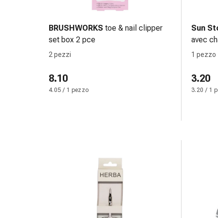
reti
tubolari
Materiali
BRUSHWORKS
toe & nail clipper
Sun St
di
set box 2 pce
avec ch
medicazione
2 pezzi
1 pezzo
Ustioni
e
8.10
3.20
scottature
4.05 / 1 pezzo
3.20 / 1 
Set
di
ricambio
Medicazioni
Unguenti
e
disinfezione
delle
ferite
Medicazioni
spray