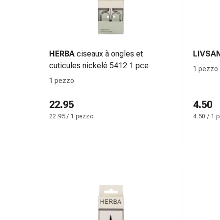
Infiammazione
oculare
Medicazioni
oftalmiche
HERBA
ciseaux à ongles et
LIVSA
Igiene
cuticules nickelé 5412 1 pce
oculare
1 pezzo
Cuore,
1 pezzo
circolazione
e
22.95
4.50
vasi
22.95 / 1 pezzo
4.50 / 1 
sanguigni
Cuore
Calze
compressive
e
di
sostegno
Circolazione