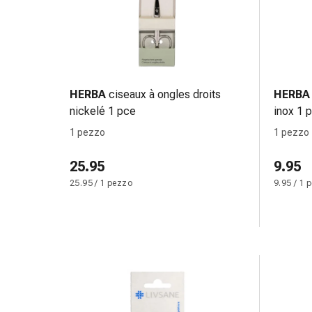
sanguigna
Cessazione
del
fumo
Vene
Disturbi
HERBA
ciseaux à ongles droits
HERBA
cardiaci
nickelé 1 pce
inox 1 
e
1 pezzo
1 pezzo
nervosi
Disturbi
25.95
9.95
memoria
25.95 / 1 pezzo
9.95 / 1 
e
concentrazione
Allergie
Antiallergico
La
pelle
Naso
Stomaco