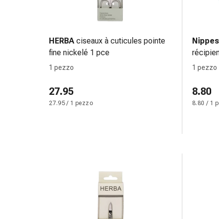
Suture
cutanee
adesive
e
HERBA
ciseaux à cuticules pointe
Nippes
colla
fine nickelé 1 pce
récipie
tissutale
1 pezzo
1 pezzo
Unguento
vescicante
27.95
8.80
Tamponi
27.95 / 1 pezzo
8.80 / 1 
medicali
Occhi
e
orecchie
Igiene
dell'orecchio
Dolore
all'orecchio
Gocce
oftalmiche