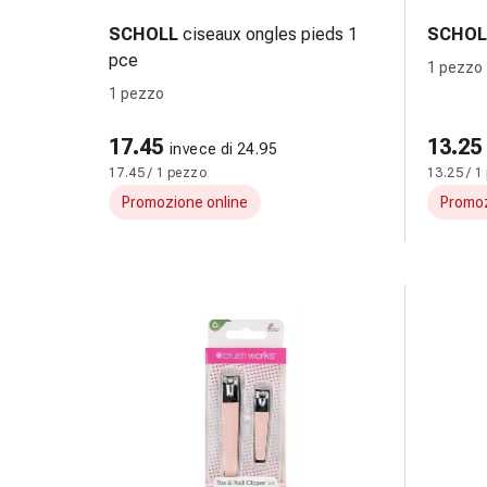
le
SCHOLL
ciseaux ongles pieds 1
SCHOL
dita
pce
1 pezzo
Cerotti
1 pezzo
di
fissaggio
17.45
13.25
Strisce
invece di 24.95
17.45 / 1 pezzo
13.25 / 1
di
garza
Promozione online
Promoz
Bendaggi
compressivi
Cerotti
adesivi
Bende,
nastri
e
accessori
Bende
e