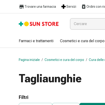
Farmaci
Trovare una farmacia
Servizi
Ordini con ri
e
trattamenti
Raffreddore
e
influenza
Caramelle
Farmaci e trattamenti
Cosmetici e cura del corpo
per
la
tosse
Pagina iniziale
/
Cosmetici e cura del corpo
/
Cura delle 
Mal
di
gola
Tagliaunghie
Influenza
e
raffreddore
Tosse
Filtri
Inalatori