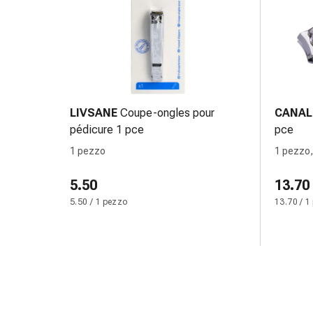
e
intestino
Diarrea
Emorroidi
Bruciore
di
stomaco
LIVSANE
Coupe-ongles pour
CANAL
Nausea
pédicure 1 pce
pce
e
1 pezzo
1 pezzo
vomito
Digestione,
5.50
13.70
flatulenza
5.50 / 1 pezzo
13.70 / 1
e
gonfiore
Costipazione
Malattie
della
pelle
Eczema