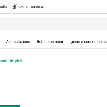
cetta
Lavoro e carriera
Alimentazione
Bebè e bambini
Igiene e cura della ca
mani e dei piedi